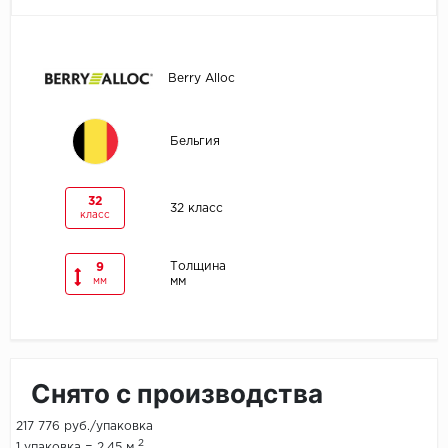
Egger
Berry Alloc
Ensten
Fargo
Бельгия
Fast Floor
32
32 класс
класс
FineFlex
FineFloor
Толщина
9
мм
мм
Floor Click
Forbo
Снято с производства
Forbo Allura Click
217 776 руб./упаковка
HC luxury flooring
2
1 упаковка = 2.45 м