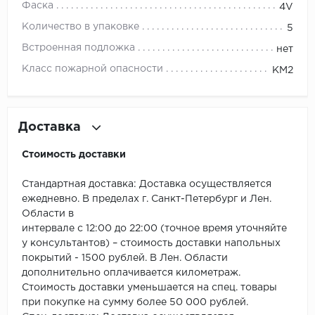
ROYCE
Фаска
4V
Количество в упаковке
5
Smartprofile
Встроенная подложка
нет
SPC
Класс пожарной опасности
КМ2
SPC Alta Step
Доставка
SPC Betta
Стоимость доставки
SPC DEW
Стандартная доставка: Доставка осуществляется
SPC Flooring
ежедневно. В пределах г. Санкт-Петербург и Лен.
Области в
SPC Ideal Flooring
интервале с 12:00 до 22:00 (точное время уточняйте
у консультантов) – стоимость доставки напольных
SPC Kronostep
покрытий - 1500 рублей. В Лен. Области
дополнительно оплачивается километраж.
SPC Promo
Стоимость доставки уменьшается на спец. товары
при покупке на сумму более 50 000 рублей.