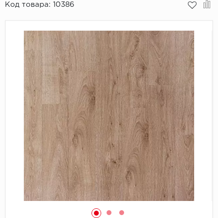
Код товара:
10386
Пробковое покрытие
Bohofloor
Bonkeel
Classen
CorkArt Vinyl Con
CronaFloor
Damy Floor
Decoria
Dolce Flooring SP
ECO Parquet Alste
EcoClick