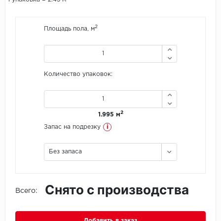
Icon Floor
2
Площадь пола, м
IVC Group
Jinan PDM
Количество упаковок:
Juteks
KDF
2
1.995 м
i
Запас на подрезку
Krono Xonic
Без запаса
LG Decotile
LimeStone
Снято с производства
Всего:
Lucky Floor
Made in Belgium
Добавить в заказ