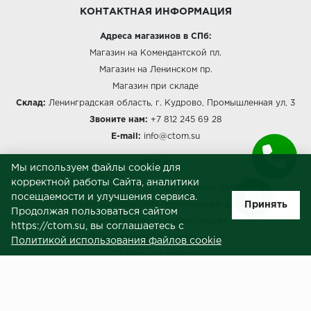
КОНТАКТНАЯ ИНФОРМАЦИЯ
Адреса магазинов в СПб:
Магазин на Комендантской пл.
Магазин на Ленинском пр.
Магазин при складе
Склад:
Ленинградская область, г. Кудрово, Промышленная ул, 3
Звоните нам:
+7 812 245 69 28
E-mail:
info@ctom.su
МЕНЮ
Мы используем файлы cookie для
корректной работы Сайта, аналитики
Политика обработки персональных данных
посещаемости и улучшения сервиса.
Принять
Согласие на обработку персональных данных
Продолжая пользоваться сайтом
Политика использования cookies
https://ctom.su, вы соглашаетесь с
Пользовательское соглашение
Политикой использования файлов cookie
Публичная оферта
Сведения о продавце (реквизиты)
ЗАКАЗЧИКАМ