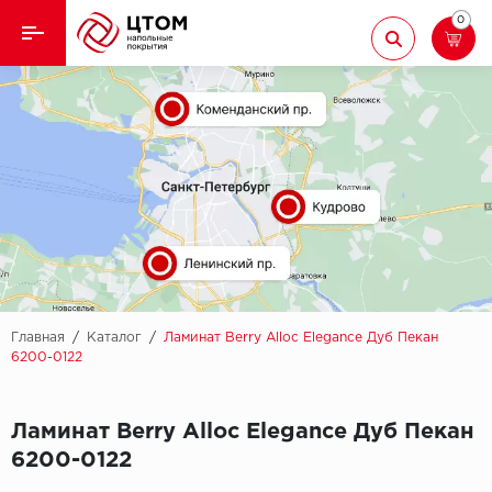
0
Назад
Назад
Кварцвиниловая плитка
Aberhof
Ламинат
Adelar
Ковролин
Alfa
Линолеум
AllureFloor
Паркет
Alpine floor
Главная
/
Каталог
/
Ламинат Berry Alloc Elegance Дуб Пекан
6200-0122
Паркетная доска
Aquamax
Ламинат Berry Alloc Elegance Дуб Пекан
Плинтус
Arbiton
6200-0122
Подложка
Berry Alloc