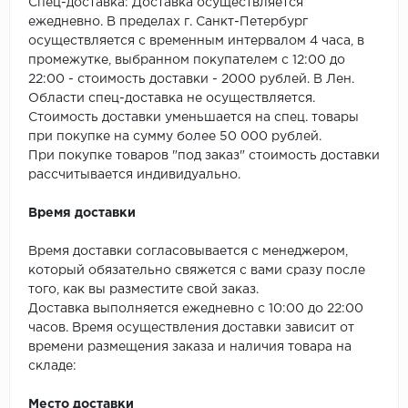
SPC Stronghold
Спец-доставка: Доставка осуществляется
ежедневно. В пределах г. Санкт-Петербург
осуществляется с временным интервалом 4 часа, в
TANTO
промежутке, выбранном покупателем с 12:00 до
22:00 - стоимость доставки - 2000 рублей. В Лен.
Tarkett
Области спец-доставка не осуществляется.
Стоимость доставки уменьшается на спец. товары
Tulesna
при покупке на сумму более 50 000 рублей.
При покупке товаров "под заказ" стоимость доставки
Veon
рассчитывается индивидуально.
Vinil click
Время доставки
Vinilam
Время доставки согласовывается с менеджером,
который обязательно свяжется с вами сразу после
Wonderful Vinyl Fl
того, как вы разместите свой заказ.
Доставка выполняется ежедневно с 10:00 до 22:00
часов. Время осуществления доставки зависит от
времени размещения заказа и наличия товара на
складе:
Место доставки