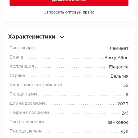
Запросить оптовый прайс
Millenium
Moduleo
Характеристики
Natisston
Тип товара
Ламинат
Next Step
Бренд
Berry Alloc
Коллекция
Elegance
No brand
Страна
Бельгия
Novafloor
Класс износостойкости
32
Толщина,мм
9
Pergo
Длина доски,мм
2033
Primavera
Ширина доски,мм
241
Тип соединения
замковое
Quality Flooring
Порода дерева
дуб