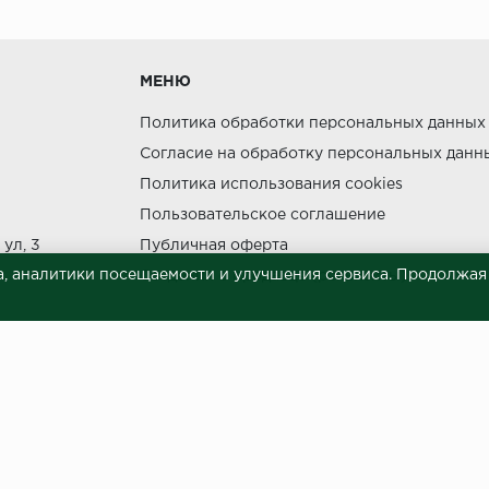
утки.
МЕНЮ
Политика обработки персональных данных
Согласие на обработку персональных данн
Политика использования cookies
ния прямых солнечных лучей.
Пользовательское соглашение
НЕ МОЖЕТ
ул, 3
Публичная оферта
, аналитики посещаемости и улучшения сервиса. Продолжая п
Сведения о продавце (реквизиты)
 материалов © 2023.
й характер и ни при каких условиях не является публичной офертой, опреде
готовки и размещения информации занимает некоторое время. Следовательн