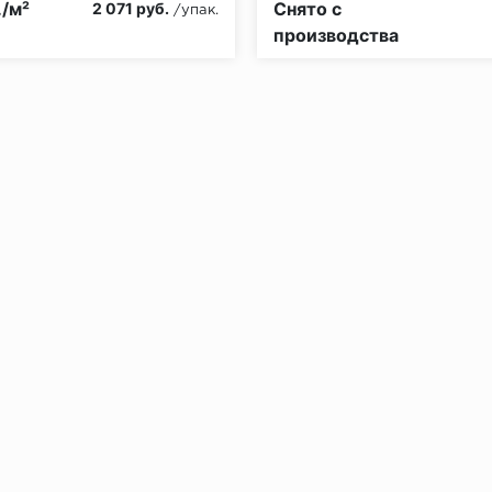
./м²
Снято с
2 071 руб.
/упак.
производства
без нагрузки в теч