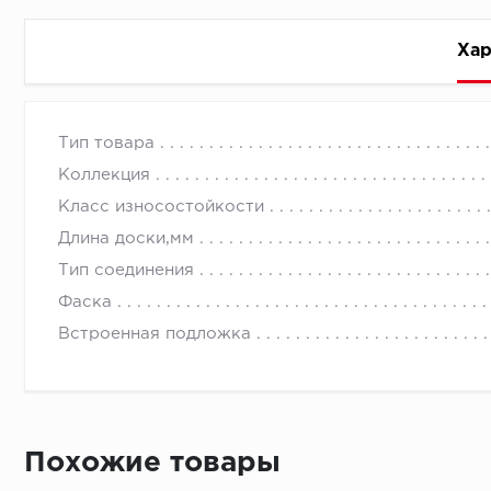
Хар
Стоимость доставки
Тип товара
Коллекция
Класс износостойкости
Длина доски,мм
Тип соединения
Первый ряд:
Фаска
Встроенная подложка
Монтаж второй и последующих пластин:
Похожие товары
Время доставки
Монтаж последней пластины первого ряда: