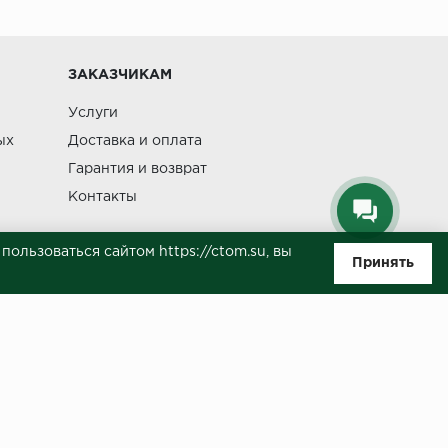
Изменение
ЗАКАЗЧИКАМ
Услуги
ых
Доставка и оплата
Гарантия и возврат
Контакты
ользоваться сайтом https://ctom.su, вы
Принять
ляемой положениями Статьи 437(п.2) ГК РФ. Несмотря на то, что были
о, не всегда своевременно отражаются изменения. Товар может