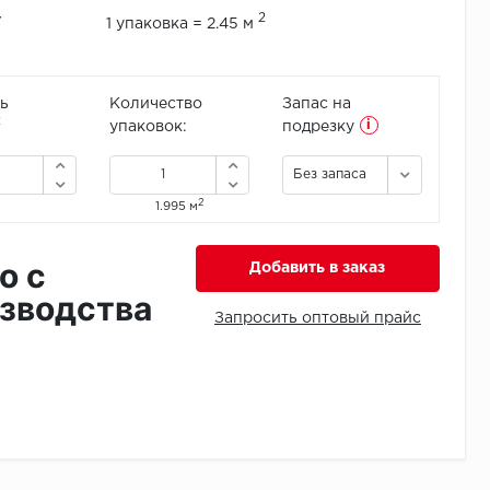
2
/
1 упаковка = 2.45 м
ь
Количество
Запас на
i
2
упаковок:
подрезку
Без запаса
2
1.995 м
о с
Добавить в заказ
зводства
Запросить оптовый прайс