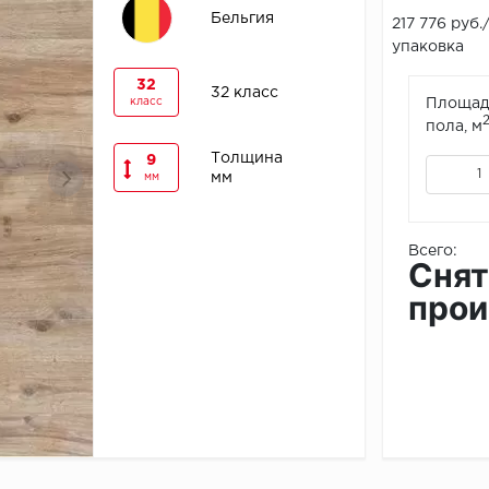
Бельгия
217 776 руб.
упаковка
32
32 класс
класс
Площад
пола, м
Толщина
9
мм
мм
Всего:
Снят
прои