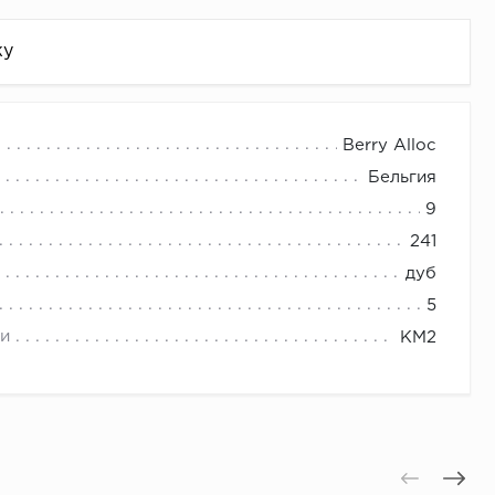
жу
Berry Alloc
Бельгия
9
241
дуб
5
и
КМ2