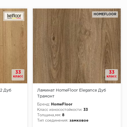
HOMEFLOOR
33
33
класс
класс
12 Дуб
Ламинат HomeFloor Elegance Дуб
Трамонт
Бренд:
HomeFloor
Класс износостойкости:
33
Толщина,мм:
8
Тип соединения:
замковое
КМ5
Класс пожарной опасности:
КМ4