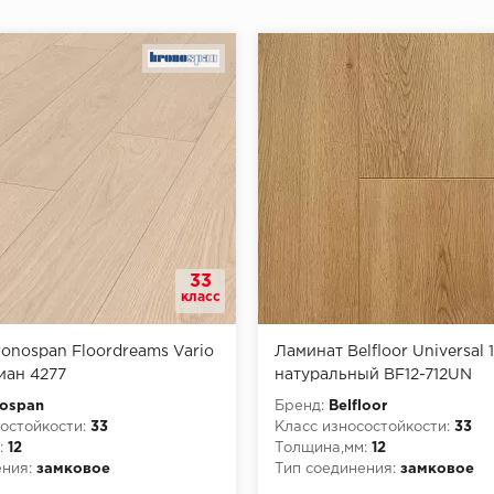
33
класс
onospan Floordreams Vario
Ламинат Belfloor Universal 
иан 4277
натуральный BF12-712UN
ospan
Бренд:
Belfloor
остойкости:
33
Класс износостойкости:
33
:
12
Толщина,мм:
12
ния:
замковое
Тип соединения:
замковое
рной опасности:
КМ5
Класс пожарной опасности: