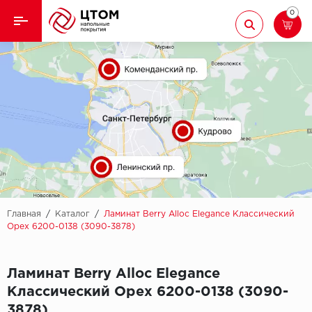
0
Назад
Назад
Кварцвиниловая плитка
Aberhof
Ламинат
Adelar
Ковролин
Alfa
Линолеум
AllureFloor
Паркет
Alpine floor
Главная
/
Каталог
/
Ламинат Berry Alloc Elegance Классический
Орех 6200-0138 (3090-3878)
Паркетная доска
Aquamax
Ламинат Berry Alloc Elegance
Плинтус
Arbiton
Классический Орех 6200-0138 (3090-
Подложка
Berry Alloc
3878)