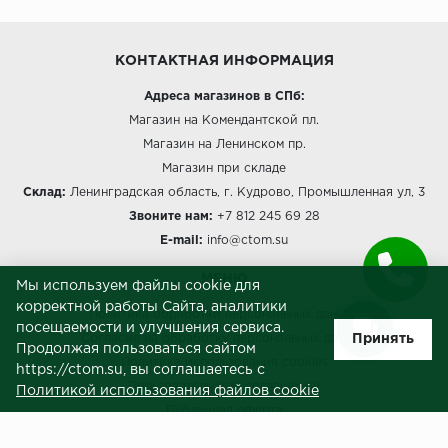
КОНТАКТНАЯ ИНФОРМАЦИЯ
Адреса магазинов в СПб:
Магазин на Комендантской пл.
Магазин на Ленинском пр.
Магазин при складе
Склад:
Ленинградская область, г. Кудрово, Промышленная ул, 3
Звоните нам:
+7 812 245 69 28
E-mail:
info@ctom.su
МЕНЮ
Мы используем файлы cookie для
корректной работы Сайта, аналитики
Политика обработки персональных данных
посещаемости и улучшения сервиса.
Принять
Согласие на обработку персональных данных
Продолжая пользоваться сайтом
Политика использования cookies
https://ctom.su, вы соглашаетесь с
Пользовательское соглашение
Политикой использования файлов cookie
Публичная оферта
Сведения о продавце (реквизиты)