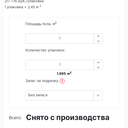
217 776 руб./упаковка
2
1 упаковка = 2.45 м
Icon Floor
2
Площадь пола, м
IVC Group
Jinan PDM
Juteks
Количество упаковок:
KDF
2
1.995 м
Krono Xonic
i
Запас на подрезку
LG Decotile
Без запаса
LimeStone
Lucky Floor
Снято с производства
Всего:
Made in Belgium