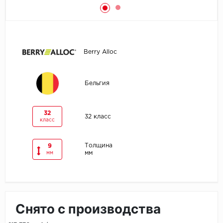
Egger
Ensten
Berry Alloc
Fargo
Бельгия
Fast Floor
FineFlex
32
32 класс
класс
FineFloor
Толщина
9
мм
Floor Click
мм
Forbo
Forbo Allura Click
Снято с производства
HC luxury flooring