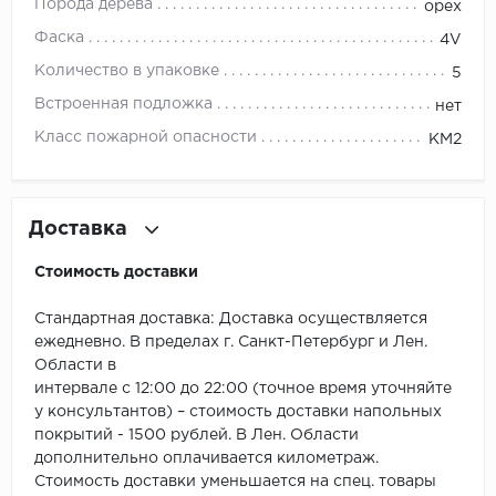
ROYCE
Порода дерева
орех
Фаска
4V
Smartprofile
Количество в упаковке
5
SPC
Встроенная подложка
нет
Класс пожарной опасности
КМ2
SPC Alta Step
SPC Betta
Доставка
SPC DEW
Стоимость доставки
SPC Flooring
Стандартная доставка: Доставка осуществляется
ежедневно. В пределах г. Санкт-Петербург и Лен.
SPC Ideal Flooring
Области в
интервале с 12:00 до 22:00 (точное время уточняйте
SPC Kronostep
у консультантов) – стоимость доставки напольных
покрытий - 1500 рублей. В Лен. Области
SPC Promo
дополнительно оплачивается километраж.
Стоимость доставки уменьшается на спец. товары