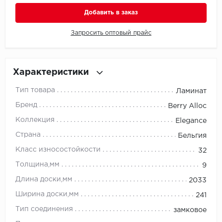
Добавить в заказ
Millenium
Запросить оптовый прайс
Moduleo
Natisston
Характеристики
Next Step
Тип товара
Ламинат
Бренд
Berry Alloc
No brand
Коллекция
Elegance
Novafloor
Страна
Бельгия
Класс износостойкости
32
Pergo
Толщина,мм
9
Primavera
Длина доски,мм
2033
Ширина доски,мм
241
Quality Flooring
Тип соединения
замковое