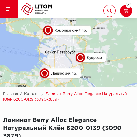
0
Назад
Назад
Кварцвиниловая плитка
Aberhof
Ламинат
Adelar
Ковролин
Alfa
Линолеум
AllureFloor
Паркет
Alpine floor
Главная
/
Каталог
/
Ламинат Berry Alloc Elegance Натуральный
Клён 6200-0139 (3090-3879)
Паркетная доска
Aquamax
Ламинат Berry Alloc Elegance
Плинтус
Arbiton
Натуральный Клён 6200-0139 (3090-
Подложка
Berry Alloc
3879)