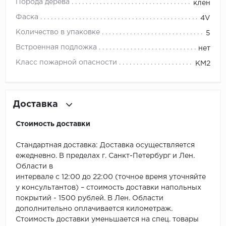
ROYCE
Порода дерева
клен
Фаска
4V
Smartprofile
Количество в упаковке
5
SPC
Встроенная подложка
нет
Класс пожарной опасности
КМ2
SPC Alta Step
SPC Betta
Доставка
SPC DEW
Стоимость доставки
SPC Flooring
Стандартная доставка: Доставка осуществляется
ежедневно. В пределах г. Санкт-Петербург и Лен.
SPC Ideal Flooring
Области в
интервале с 12:00 до 22:00 (точное время уточняйте
SPC Kronostep
у консультантов) – стоимость доставки напольных
покрытий - 1500 рублей. В Лен. Области
SPC Promo
дополнительно оплачивается километраж.
Стоимость доставки уменьшается на спец. товары