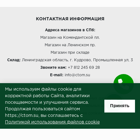
КОНТАКТНАЯ ИНФОРМАЦИЯ
Адреса магазинов в СПб:
Магазин на Комендантской пл.
Магазин на Ленинском пр.
Магазин при складе
Склад:
Ленинградская область, г. Кудрово, Промышленная ул, 3
Звоните нам:
+7 812 245 69 28
E-mail:
info@ctom.su
МЕНЮ
Мы используем файлы cookie для
корректной работы Сайта, аналитики
Политика обработки персональных данных
посещаемости и улучшения сервиса.
Принять
Согласие на обработку персональных данных
Продолжая пользоваться сайтом
Политика использования cookies
https://ctom.su, вы соглашаетесь с
Пользовательское соглашение
Политикой использования файлов cookie
Публичная оферта
Сведения о продавце (реквизиты)