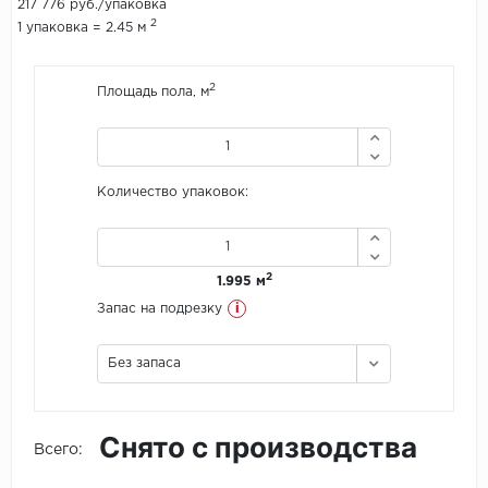
217 776 руб./упаковка
2
1 упаковка = 2.45 м
Icon Floor
2
Площадь пола, м
IVC Group
Jinan PDM
Juteks
Количество упаковок:
KDF
2
1.995 м
Krono Xonic
i
Запас на подрезку
LG Decotile
Без запаса
LimeStone
Lucky Floor
Снято с производства
Всего:
Made in Belgium