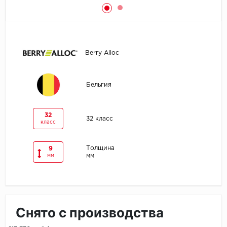
Egger
Ensten
Berry Alloc
Fargo
Бельгия
Fast Floor
FineFlex
32
32 класс
класс
FineFloor
Толщина
9
мм
Floor Click
мм
Forbo
Forbo Allura Click
Снято с производства
HC luxury flooring