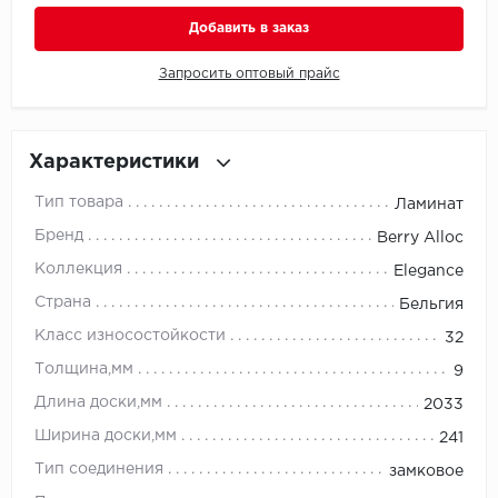
Добавить в заказ
Millenium
Запросить оптовый прайс
Moduleo
Natisston
Характеристики
Next Step
Тип товара
Ламинат
Бренд
Berry Alloc
No brand
Коллекция
Elegance
Novafloor
Страна
Бельгия
Класс износостойкости
32
Pergo
Толщина,мм
9
Primavera
Длина доски,мм
2033
Ширина доски,мм
241
Quality Flooring
Тип соединения
замковое