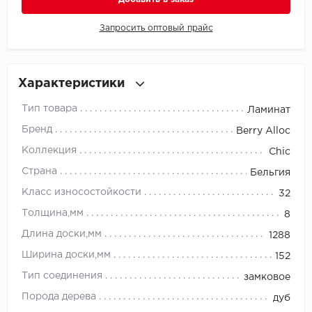
Запросить оптовый прайс
Millenium
Moduleo
Характеристики
Natisston
Тип товара
Ламинат
Next Step
Бренд
Berry Alloc
Коллекция
Chic
No brand
Страна
Бельгия
Novafloor
Класс износостойкости
32
Толщина,мм
8
Pergo
Длина доски,мм
1288
Primavera
Ширина доски,мм
152
Тип соединения
замковое
Quality Flooring
Порода дерева
дуб