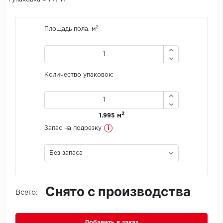
Icon Floor
2
Площадь пола, м
IVC Group
Jinan PDM
Количество упаковок:
Juteks
KDF
2
1.995 м
i
Запас на подрезку
Krono Xonic
Без запаса
LG Decotile
LimeStone
Снято с производства
Всего:
Lucky Floor
Made in Belgium
Добавить в заказ