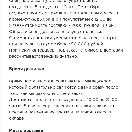
SPC Stronghold
Спец-доставка: Доставка осуществляется
ежедневно. В пределах г. Санкт-Петербург
осуществляется с временным интервалом 4 часа, в
TANTO
промежутке, выбранном покупателем с 12:00 до
22:00 - стоимость доставки - 2000 рублей. В Лен.
Tarkett
Области спец-доставка не осуществляется.
Стоимость доставки уменьшается на спец. товары
Tulesna
при покупке на сумму более 50 000 рублей.
При покупке товаров "под заказ" стоимость доставки
Veon
рассчитывается индивидуально.
Vinil click
Время доставки
Vinilam
Время доставки согласовывается с менеджером,
который обязательно свяжется с вами сразу после
Wonderful Vinyl Fl
того, как вы разместите свой заказ.
Доставка выполняется ежедневно с 10:00 до 22:00
часов. Время осуществления доставки зависит от
времени размещения заказа и наличия товара на
складе:
Место доставки