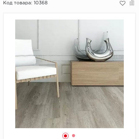
Код товара:
10368
Пробковое покрытие
Bohofloor
Bonkeel
Classen
CorkArt Vinyl Con
CronaFloor
Damy Floor
Decoria
Dolce Flooring SP
ECO Parquet Alste
EcoClick