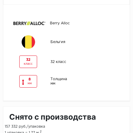
Egger
Berry Alloc
Ensten
Fargo
Бельгия
Fast Floor
32
32 класс
класс
FineFlex
FineFloor
Толщина
8
мм
мм
Floor Click
Forbo
Снято с производства
Forbo Allura Click
157 332 руб./упаковка
HC luxury flooring
2
1 упаковка = 1.77 м