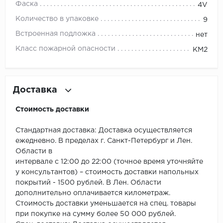
ROYCE
Фаска
4V
Количество в упаковке
9
Smartprofile
Встроенная подложка
нет
SPC
Класс пожарной опасности
КМ2
SPC Alta Step
Доставка
SPC Betta
Стоимость доставки
SPC DEW
Стандартная доставка: Доставка осуществляется
SPC Flooring
ежедневно. В пределах г. Санкт-Петербург и Лен.
Области в
SPC Ideal Flooring
интервале с 12:00 до 22:00 (точное время уточняйте
у консультантов) – стоимость доставки напольных
SPC Kronostep
покрытий - 1500 рублей. В Лен. Области
дополнительно оплачивается километраж.
SPC Promo
Стоимость доставки уменьшается на спец. товары
при покупке на сумму более 50 000 рублей.