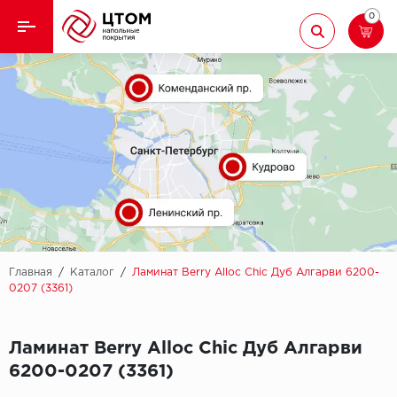
0
Назад
Назад
Кварцвиниловая плитка
Aberhof
Ламинат
Adelar
Ковролин
Alfa
Линолеум
AllureFloor
Паркет
Alpine floor
Главная
/
Каталог
/
Ламинат Berry Alloc Chic Дуб Алгарви 6200-
0207 (3361)
Паркетная доска
Aquamax
Ламинат Berry Alloc Chic Дуб Алгарви
Плинтус
Arbiton
6200-0207 (3361)
Подложка
Berry Alloc