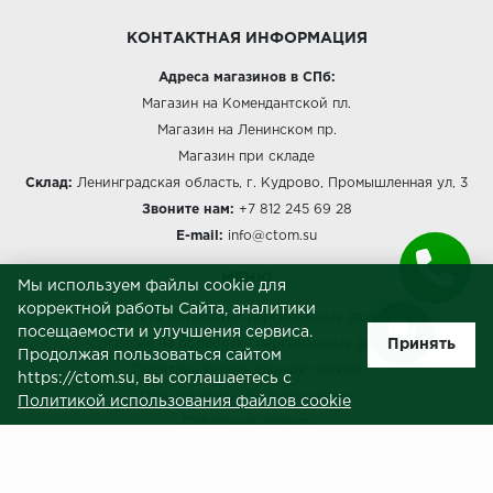
КОНТАКТНАЯ ИНФОРМАЦИЯ
Адреса магазинов в СПб:
Магазин на Комендантской пл.
Магазин на Ленинском пр.
Магазин при складе
Склад:
Ленинградская область, г. Кудрово, Промышленная ул, 3
Звоните нам:
+7 812 245 69 28
E-mail:
info@ctom.su
МЕНЮ
Мы используем файлы cookie для
корректной работы Сайта, аналитики
Политика обработки персональных данных
посещаемости и улучшения сервиса.
Принять
Согласие на обработку персональных данных
Продолжая пользоваться сайтом
Политика использования cookies
https://ctom.su, вы соглашаетесь с
Пользовательское соглашение
Политикой использования файлов cookie
Публичная оферта
Сведения о продавце (реквизиты)
ЗАКАЗЧИКАМ