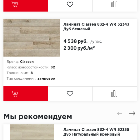
ROYCE
Smartprofile
Ламинат Classen 832-4 WR 52343
SPC
Дуб бежевый
4 538 руб.
/упак.
SPC Alta Step
2 300 руб./м²
SPC Betta
Бренд:
Classen
Класс износостойкости:
32
SPC DEW
Толщина,мм:
8
Тип соединения:
замковое
SPC Flooring
SPC Ideal Flooring
SPC Kronostep
Мы рекомендуем
SPC Promo
Ламинат Classen 832-4 WR 52355
Дуб Натуральный кремовый