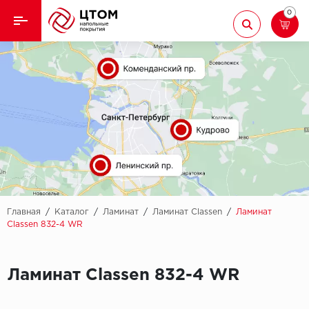
0
Назад
Назад
Кварцвиниловая плитка
Aberhof
Ламинат
Adelar
Ковролин
Alfa
Линолеум
AllureFloor
Паркет
Alpine floor
Главная
/
Каталог
/
Ламинат
/
Ламинат Classen
/
Ламинат
Classen 832-4 WR
Паркетная доска
Aquamax
Плинтус
Ламинат Classen 832-4 WR
Arbiton
Подложка
Berry Alloc