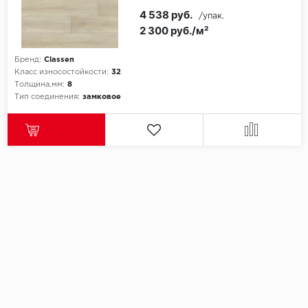
SPC Stronghold
4 538 руб.
/упак.
2 300 руб./м²
TANTO
Бренд:
Classen
Tarkett
Класс износостойкости:
32
Толщина,мм:
8
Tulesna
Тип соединения:
замковое
Veon
Vinil click
Vinilam
Wonderful Vinyl Fl