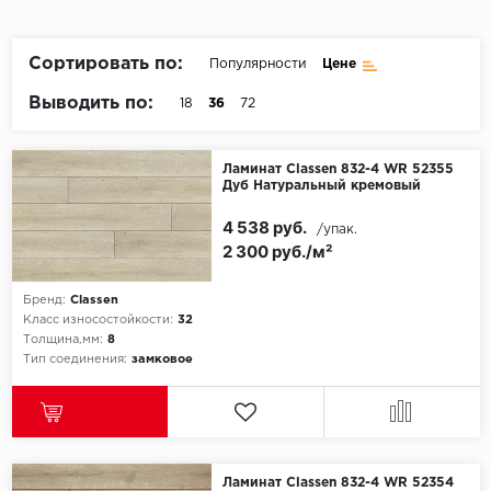
Пробковое покрытие
Bohofloor
Сортировать по:
Популярности
Цене
Bonkeel
Выводить по:
18
36
72
Classen
Ламинат Classen 832-4 WR 52355
Дуб Натуральный кремовый
CorkArt Vinyl Con
4 538 руб.
/упак.
CronaFloor
2 300 руб./м²
Damy Floor
Бренд:
Classen
Класс износостойкости:
32
Decoria
Толщина,мм:
8
Тип соединения:
замковое
Dolce Flooring SP
ECO Parquet Alste
Ламинат Classen 832-4 WR 52354
EcoClick