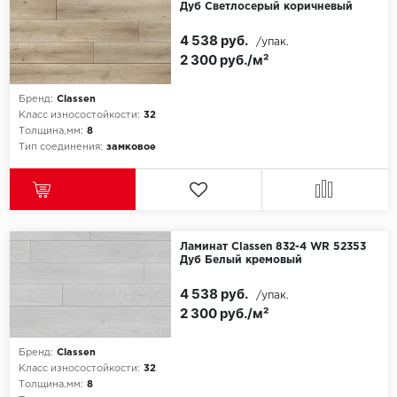
Дуб Светлосерый коричневый
Egger
4 538 руб.
/упак.
2 300 руб./м²
Ensten
Бренд:
Classen
Fargo
Класс износостойкости:
32
Толщина,мм:
8
Тип соединения:
замковое
Fast Floor
FineFlex
FineFloor
Ламинат Classen 832-4 WR 52353
Дуб Белый кремовый
Floor Click
4 538 руб.
/упак.
2 300 руб./м²
Forbo
Forbo Allura Click
Бренд:
Classen
Класс износостойкости:
32
Толщина,мм:
8
HC luxury flooring