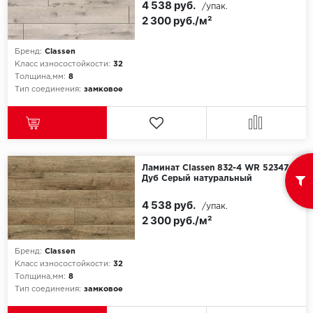
4 538 руб.
/упак.
2 300 руб./м²
Millenium
Бренд:
Classen
Moduleo
Класс износостойкости:
32
Толщина,мм:
8
Тип соединения:
замковое
Natisston
Next Step
No brand
Ламинат Classen 832-4 WR 52347
Дуб Серый натуральный
Novafloor
4 538 руб.
/упак.
2 300 руб./м²
Pergo
Primavera
Бренд:
Classen
Класс износостойкости:
32
Толщина,мм:
8
Quality Flooring
Тип соединения:
замковое