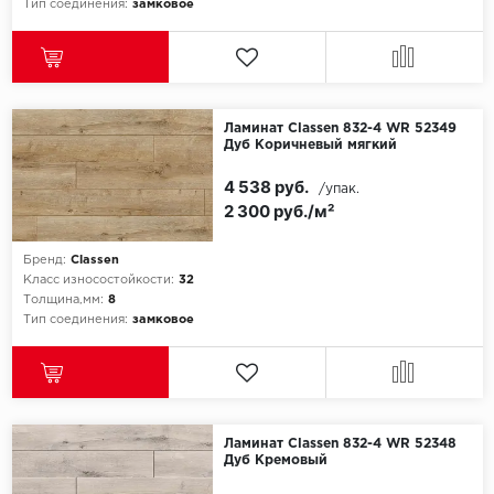
Тип соединения:
замковое
Icon Floor
IVC Group
Ламинат Classen 832-4 WR 52349
Jinan PDM
Дуб Коричневый мягкий
4 538 руб.
/упак.
Juteks
2 300 руб./м²
KDF
Бренд:
Classen
Класс износостойкости:
32
Krono Xonic
Толщина,мм:
8
Тип соединения:
замковое
LG Decotile
LimeStone
Lucky Floor
Ламинат Classen 832-4 WR 52348
Дуб Кремовый
Made in Belgium