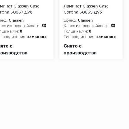
минат Classen Casa
Ламинат Classen Casa
rona 50857 Дуб
Corona 50855 Дуб
естро
Ретинела
енд:
Classen
Бренд:
Classen
асс износостойкости:
33
Класс износостойкости:
33
лщина,мм:
8
Толщина,мм:
8
п соединения:
замковое
Тип соединения:
замковое
асс пожарной опасности:
Класс пожарной опасности:
ято с
Снято с
3
КМ3
оизводства
производства