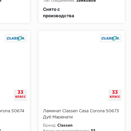
е
Тип соединения:
замковое
и:
КМ3
Класс пожарной опасности:
КМ3
Снято с
производства
33
33
класс
класс
orona 50674
Ламинат Classen Casa Corona 50673
Дуб Маренати
Бренд:
Classen