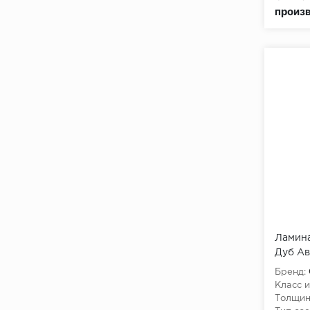
произ
Ламина
Дуб А
Бренд:
Класс и
Толщин