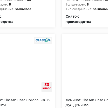
зносостойкости:
33
Класс износостойкости:
3
а,мм:
8
Толщина,мм:
8
динения:
замковое
Тип соединения:
замково
пожарной опасности:
КМ3
Класс пожарной опасност
с
Снято с
водства
производства
33
класс
т Classen Casa Corona 50672
Ламинат Classen Casa C
нти
Дуб Доминго