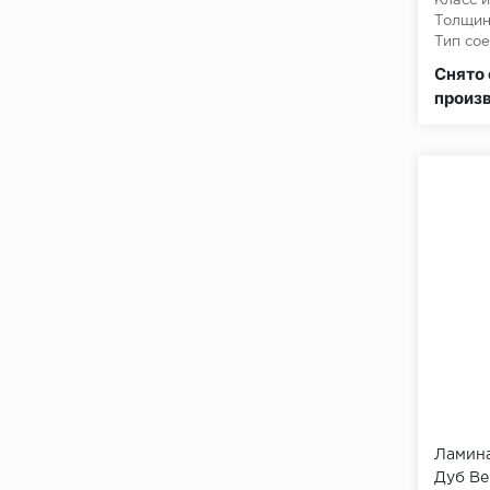
Класс и
Толщин
Тип сое
Класс 
Снято 
произ
Ламина
Дуб Ве