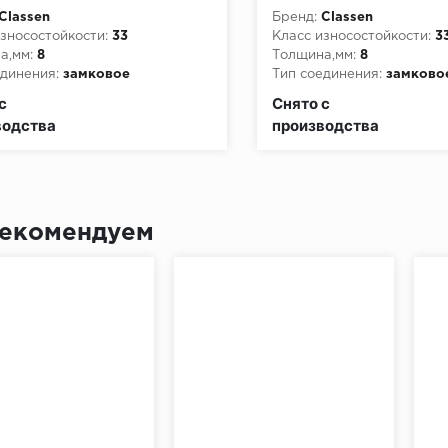
Classen
Бренд:
Classen
зносостойкости:
33
Класс износостойкости:
3
а,мм:
8
Толщина,мм:
8
динения:
замковое
Тип соединения:
замково
пожарной опасности:
КМ3
Класс пожарной опасност
с
Снято с
водства
производства
екомендуем