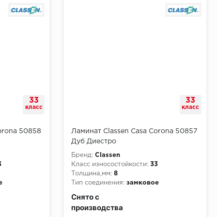
33
33
класс
класс
orona 50858
Ламинат Classen Casa Corona 50857
Дуб Диестро
Бренд:
Classen
3
Класс износостойкости:
33
Толщина,мм:
8
е
Тип соединения:
замковое
и:
КМ3
Класс пожарной опасности:
КМ3
Снято с
производства