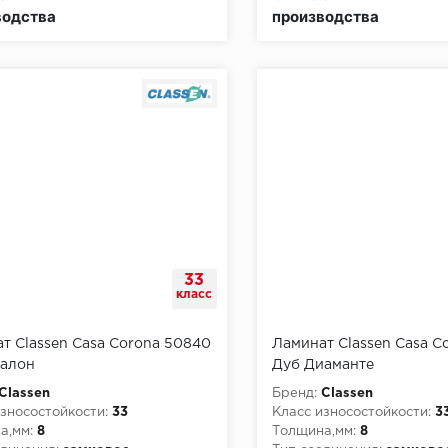
водства
производства
33
класс
т Classen Casa Corona 50840
Ламинат Classen Casa C
валон
Дуб Диаманте
Classen
Бренд:
Classen
зносостойкости:
33
Класс износостойкости:
3
а,мм:
8
Толщина,мм:
8