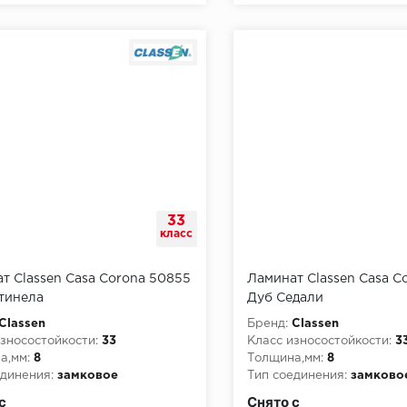
33
класс
т Classen Casa Corona 50855
Ламинат Classen Casa C
тинела
Дуб Седали
Classen
Бренд:
Classen
зносостойкости:
33
Класс износостойкости:
3
а,мм:
8
Толщина,мм:
8
динения:
замковое
Тип соединения:
замково
пожарной опасности:
КМ3
Класс пожарной опасност
с
Снято с