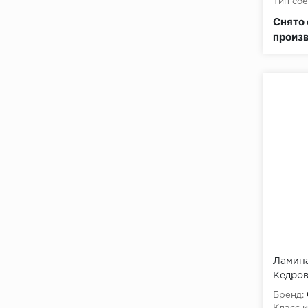
Тип сое
Класс 
Снято 
произ
Ламина
Кедро
Бренд: