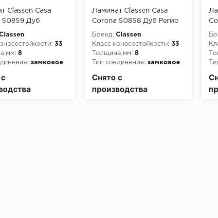
т Classen Casa
Ламинат Classen Casa
Ла
 50859 Дуб
Corona 50858 Дуб Регио
Co
ко
Ди
Classen
Бренд:
Classen
Бр
зносостойкости:
33
Класс износостойкости:
33
Кл
а,мм:
8
Толщина,мм:
8
То
динения:
замковое
Тип соединения:
замковое
Ти
пожарной опасности:
Класс пожарной опасности:
Кл
 с
Снято с
Сн
КМ3
КМ
водства
производства
пр