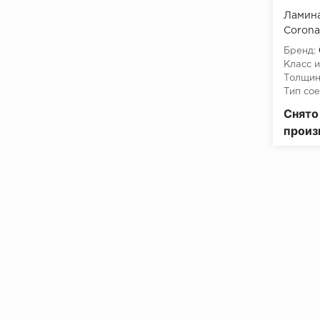
Ламина
Corona
Самбу
Бренд:
Класс и
Толщин
Тип сое
Класс 
Снято
КМ3
произ