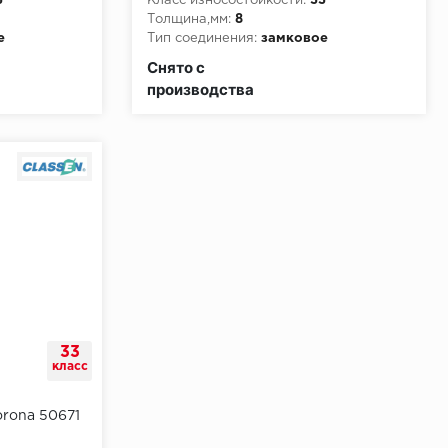
3
Класс износостойкости:
33
Толщина,мм:
8
е
Тип соединения:
замковое
и:
КМ3
Класс пожарной опасности:
КМ3
Снято с
производства
33
класс
orona 50671