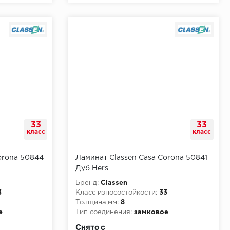
33
33
класс
класс
orona 50844
Ламинат Classen Casa Corona 50841
Дуб Hers
Бренд:
Classen
3
Класс износостойкости:
33
Толщина,мм:
8
е
Тип соединения:
замковое
и:
КМ3
Класс пожарной опасности:
КМ3
Снято с