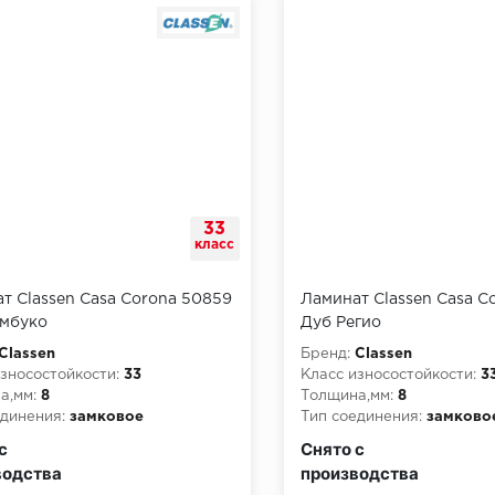
33
класс
т Classen Casa Corona 50859
Ламинат Classen Casa C
мбуко
Дуб Регио
Classen
Бренд:
Classen
зносостойкости:
33
Класс износостойкости:
3
а,мм:
8
Толщина,мм:
8
динения:
замковое
Тип соединения:
замково
пожарной опасности:
КМ3
Класс пожарной опасност
с
Снято с
водства
производства