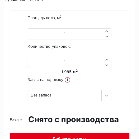
Icon Floor
2
Площадь пола, м
IVC Group
Jinan PDM
Количество упаковок:
Juteks
KDF
2
1.995 м
i
Запас на подрезку
Krono Xonic
Без запаса
LG Decotile
LimeStone
Снято с производства
Всего:
Lucky Floor
Made in Belgium
Добавить в заказ