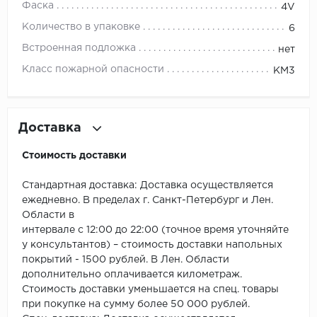
ROYCE
Фаска
4V
Количество в упаковке
6
Smartprofile
Встроенная подложка
нет
SPC
Класс пожарной опасности
КМ3
SPC Alta Step
Доставка
SPC Betta
Стоимость доставки
SPC DEW
Стандартная доставка: Доставка осуществляется
SPC Flooring
ежедневно. В пределах г. Санкт-Петербург и Лен.
Области в
SPC Ideal Flooring
интервале с 12:00 до 22:00 (точное время уточняйте
у консультантов) – стоимость доставки напольных
SPC Kronostep
покрытий - 1500 рублей. В Лен. Области
дополнительно оплачивается километраж.
SPC Promo
Стоимость доставки уменьшается на спец. товары
при покупке на сумму более 50 000 рублей.