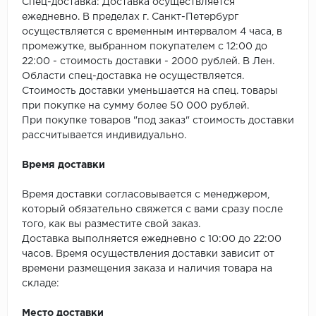
SPC Stronghold
Спец-доставка: Доставка осуществляется
ежедневно. В пределах г. Санкт-Петербург
осуществляется с временным интервалом 4 часа, в
TANTO
промежутке, выбранном покупателем с 12:00 до
22:00 - стоимость доставки - 2000 рублей. В Лен.
Tarkett
Области спец-доставка не осуществляется.
Стоимость доставки уменьшается на спец. товары
Tulesna
при покупке на сумму более 50 000 рублей.
При покупке товаров "под заказ" стоимость доставки
Veon
рассчитывается индивидуально.
Vinil click
Время доставки
Vinilam
Время доставки согласовывается с менеджером,
который обязательно свяжется с вами сразу после
Wonderful Vinyl Fl
того, как вы разместите свой заказ.
Доставка выполняется ежедневно с 10:00 до 22:00
часов. Время осуществления доставки зависит от
времени размещения заказа и наличия товара на
складе:
Место доставки