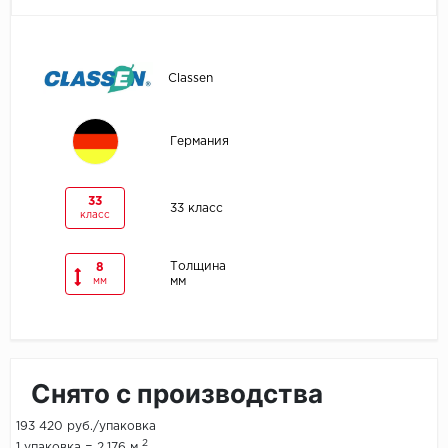
Egger
Classen
Ensten
Fargo
Германия
Fast Floor
33
33 класс
класс
FineFlex
FineFloor
Толщина
8
мм
мм
Floor Click
Forbo
Снято с производства
Forbo Allura Click
193 420 руб./упаковка
HC luxury flooring
2
1 упаковка = 2.176 м