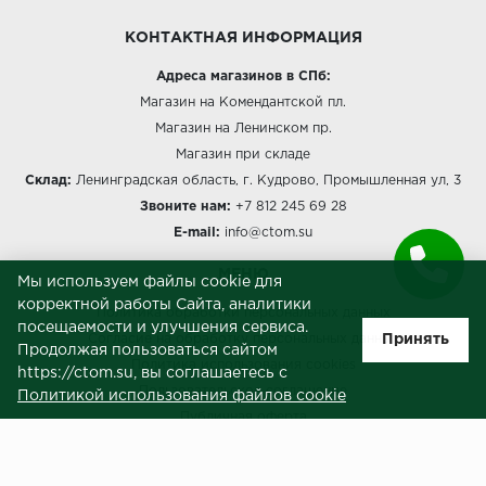
КОНТАКТНАЯ ИНФОРМАЦИЯ
Адреса магазинов в СПб:
Магазин на Комендантской пл.
Магазин на Ленинском пр.
Магазин при складе
Склад:
Ленинградская область, г. Кудрово, Промышленная ул, 3
Звоните нам:
+7 812 245 69 28
E-mail:
info@ctom.su
МЕНЮ
Мы используем файлы cookie для
корректной работы Сайта, аналитики
Политика обработки персональных данных
посещаемости и улучшения сервиса.
Принять
Согласие на обработку персональных данных
Продолжая пользоваться сайтом
Политика использования cookies
https://ctom.su, вы соглашаетесь с
Пользовательское соглашение
Политикой использования файлов cookie
Публичная оферта
Сведения о продавце (реквизиты)
ЗАКАЗЧИКАМ