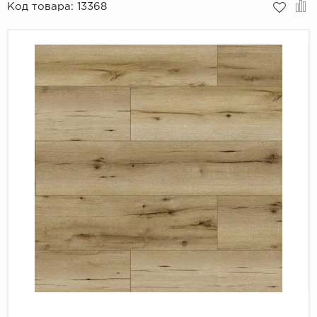
Код товара:
13368
Пробковое покрытие
Bohofloor
Bonkeel
Classen
CorkArt Vinyl Con
CronaFloor
Damy Floor
Decoria
Dolce Flooring SP
ECO Parquet Alste
EcoClick