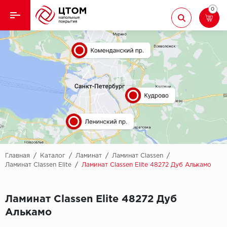
0
Назад
Назад
Кварцвиниловая плитка
Aberhof
Ламинат
Adelar
Ковролин
Alfa
Линолеум
AllureFloor
Паркет
Alpine floor
Главная
/
Каталог
/
Ламинат
/
Ламинат Classen
/
Ламинат Classen Elite
/
Ламинат Classen Elite 48272 Дуб Алькамо
Паркетная доска
Aquamax
Ламинат Classen Elite 48272 Дуб
Плинтус
Arbiton
Алькамо
Подложка
Berry Alloc