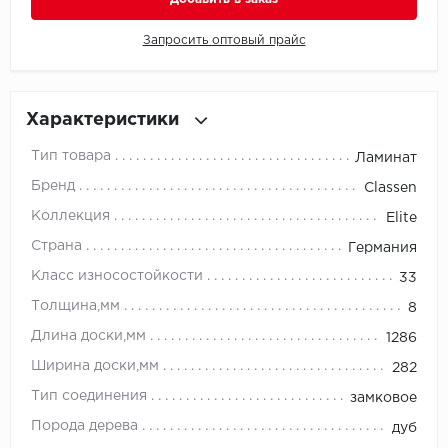
Запросить оптовый прайс
Millenium
Moduleo
Характеристики
Natisston
Тип товара
Ламинат
Next Step
Бренд
Classen
Коллекция
Elite
No brand
Страна
Германия
Novafloor
Класс износостойкости
33
Толщина,мм
8
Pergo
Длина доски,мм
1286
Primavera
Ширина доски,мм
282
Тип соединения
замковое
Quality Flooring
Порода дерева
дуб