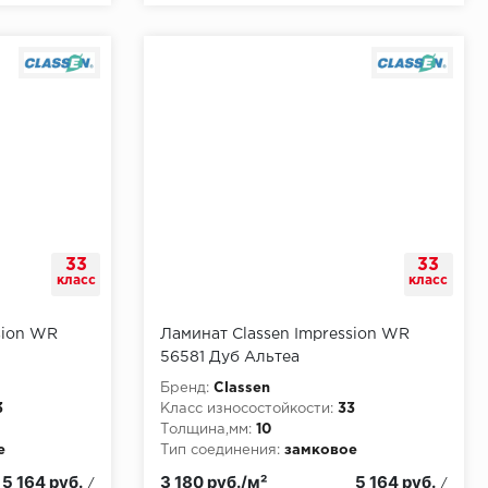
33
33
класс
класс
sion WR
Ламинат Classen Impression WR
56581 Дуб Альтеа
Бренд:
Classen
3
Класс износостойкости:
33
Толщина,мм:
10
е
Тип соединения:
замковое
5 164 руб.
3 180 руб./м²
5 164 руб.
/
/