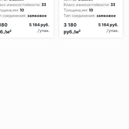
асс износостойкости:
33
Класс износостойкости:
33
лщина,мм:
10
Толщина,мм:
10
п соединения:
замковое
Тип соединения:
замковое
180
3 180
5 164 руб.
5 164 руб.
б./м²
руб./м²
/упак.
/упак.