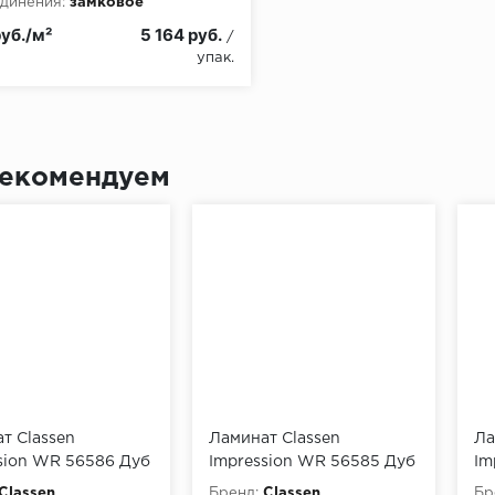
динения:
замковое
руб./м²
5 164 руб.
/
упак.
екомендуем
т Classen
Ламинат Classen
Ла
sion WR 56586 Дуб
Impression WR 56585 Дуб
Im
а
Марбелла
Гр
Classen
Бренд:
Classen
Бр