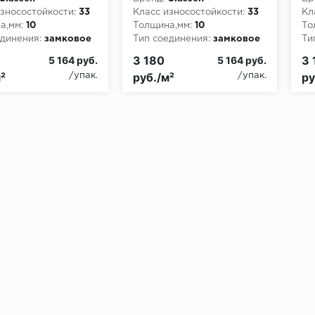
зносостойкости:
33
Класс износостойкости:
33
Кл
а,мм:
10
Толщина,мм:
10
То
динения:
замковое
Тип соединения:
замковое
Ти
3 180
3 
5 164 руб.
5 164 руб.
²
руб./м²
ру
/упак.
/упак.