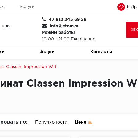
рат
Услуги
Избра
+7 812 245 69 28
info@ctom.su
 СПб:
за
Режим работы
10:00 - 21:00 Ежедневно
ки
Акции
Контакты
ат Classen Impression WR
инат Classen Impression 
ровать по:
Популярности
Цене