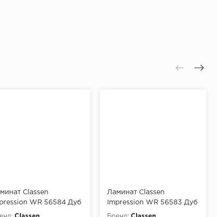
минат Classen
Ламинат Classen
pression WR 56584 Дуб
Impression WR 56583 Дуб
енада
Бильбао
енд:
Classen
Бренд:
Classen