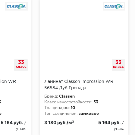
33
33
класс
класс
sion WR
Ламинат Classen Impression WR
56584 Дуб Гренада
Бренд:
Classen
3
Класс износостойкости:
33
Толщина,мм:
10
е
Тип соединения:
замковое
5 164 руб.
3 180 руб./м²
5 164 руб.
/
/
упак.
упак.