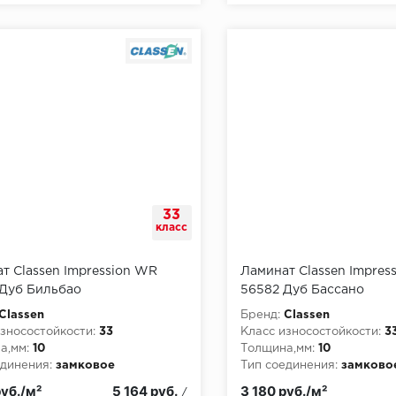
33
класс
т Classen Impression WR
Ламинат Classen Impres
Дуб Бильбао
56582 Дуб Бассано
Classen
Бренд:
Classen
зносостойкости:
33
Класс износостойкости:
3
а,мм:
10
Толщина,мм:
10
динения:
замковое
Тип соединения:
замково
руб./м²
5 164 руб.
3 180 руб./м²
/