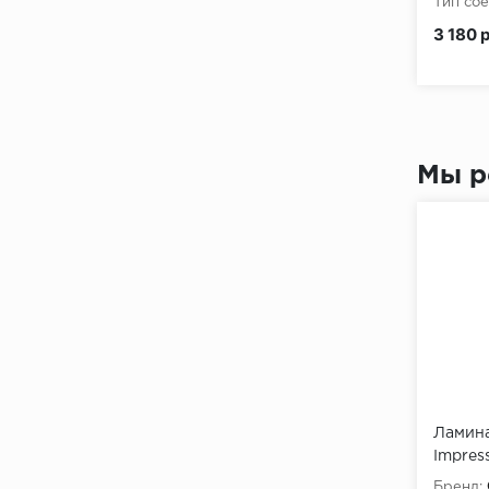
Тип сое
3 180 
Мы р
Ламина
Impres
Сантан
Бренд: