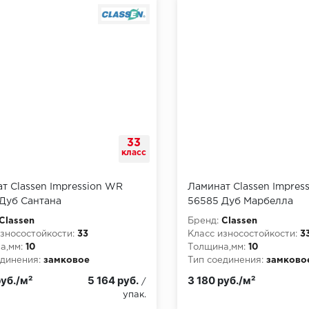
33
класс
т Classen Impression WR
Ламинат Classen Impres
Дуб Сантана
56585 Дуб Марбелла
Classen
Бренд:
Classen
зносостойкости:
33
Класс износостойкости:
3
а,мм:
10
Толщина,мм:
10
динения:
замковое
Тип соединения:
замково
руб./м²
5 164 руб.
3 180 руб./м²
/
упак.