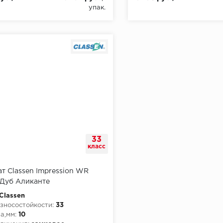
упак.
33
класс
т Classen Impression WR
Дуб Аликанте
Classen
зносостойкости:
33
а,мм:
10