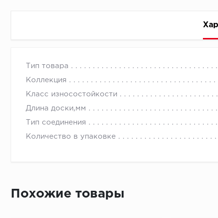
Хар
Стоимость доставки
Тип товара
Коллекция
Класс износостойкости
Длина доски,мм
Тип соединения
Первый ряд:
Количество в упаковке
Монтаж второй и последующих пластин:
Похожие товары
Время доставки