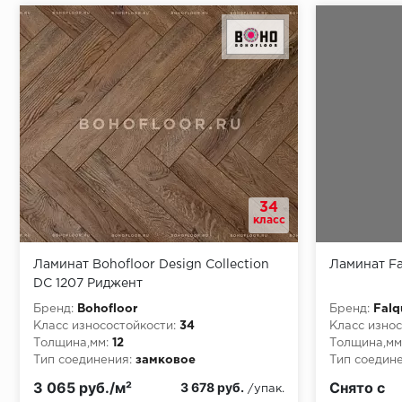
Монтаж последней пластины первого ряда:
Начало второго (и последующих) ряда:
Место доставки
34
класс
Правила
Ламинат Bohofloor Design Collection
Ламинат Fa
Монтаж последнего ряда:
DC 1207 Риджент
Бренд:
Bohofloor
Бренд:
Falq
Класс износостойкости:
34
Класс износ
Толщина,мм:
12
Толщина,мм
Тип соединения:
замковое
Тип соедине
Класс пожарной опасности:
КМ5
Класс пожа
Условия доставки
3 065 руб./м²
Снято с
3 678 руб.
/упак.