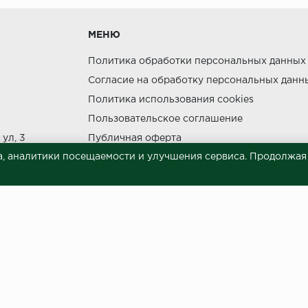
МЕНЮ
утки.
Политика обработки персональных данных
Согласие на обработку персональных данн
Политика использования cookies
Пользовательское соглашение
ния прямых солнечных лучей.
ул, 3
Публичная оферта
НЕ МОЖЕТ
, аналитики посещаемости и улучшения сервиса. Продолжая п
Сведения о продавце (реквизиты)
 материалов © 2023.
й характер и ни при каких условиях не является публичной офертой, опреде
готовки и размещения информации занимает некоторое время. Следовательн
 представленных на сайте. Цена может быть изменена относительно заявленно