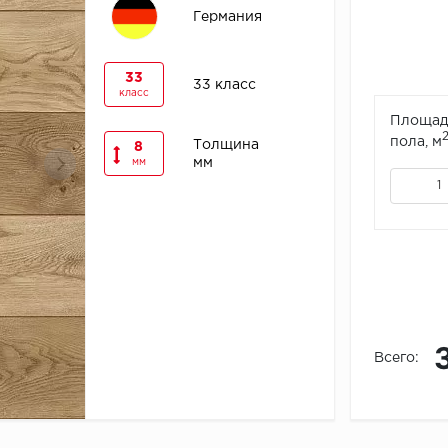
Германия
33
33 класс
класс
Площад
пола, м
Толщина
8
мм
мм
Всего: