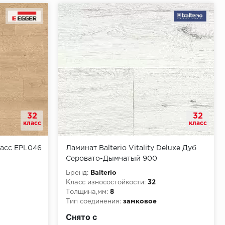
32
32
класс
класс
ласс EPL046
Ламинат Balterio Vitality Deluxe Дуб
Серовато-Дымчатый 900
Бренд:
Balterio
Класс износостойкости:
32
Толщина,мм:
8
Тип соединения:
замковое
КМ5
Класс пожарной опасности:
КМ3
Снято с