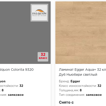
32
класс
lquon Colorita 9320
Ламинат Egger Aqua+ 32 к
Дуб Ньюбери светлый
uon
Бренд:
Egger
остойкости:
32
Класс износостойкости:
32
:
8
Толщина,мм:
8
ния:
замковое
Тип соединения:
замковое
рной опасности:
КМ5
Класс пожарной опасности:
Снято с