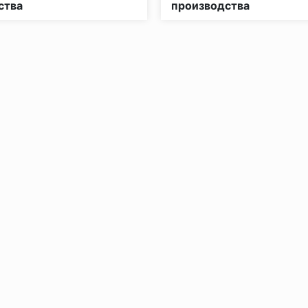
ства
производства
без нагрузки в теч