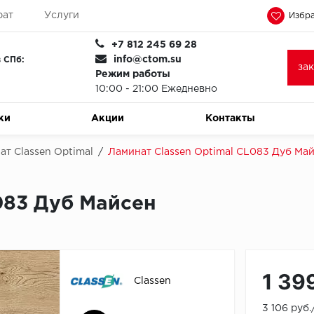
рат
Услуги
Избра
+7 812 245 69 28
info@ctom.su
 СПб:
за
Режим работы
10:00 - 21:00 Ежедневно
ки
Акции
Контакты
ат Classen Optimal
/
Ламинат Classen Optimal CL083 Дуб Ма
083 Дуб Майсен
1 39
Classen
3 106 руб