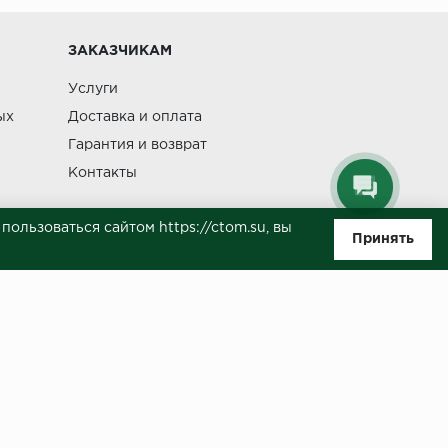
Изменение
ЗАКАЗЧИКАМ
Услуги
ых
Доставка и оплата
Гарантия и возврат
Контакты
ользоваться сайтом https://ctom.su, вы
Принять
ляемой положениями Статьи 437(п.2) ГК РФ. Несмотря на то, что были
о, не всегда своевременно отражаются изменения. Товар может
й на сайте.