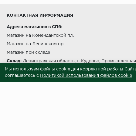
Условия выгрузки и подъема
КОНТАКТНАЯ ИНФОРМАЦИЯ
температуры должно быть не более чем на 5 °C в с
Адреса магазинов в СПб:
Магазин на Комендантской пл.
Магазин на Ленинском пр.
Магазин при складе
беречь от попада
Склад:
Ленинградская область, г. Кудрово, Промышленная 
Мы используем файлы cookie для корректной работы Сайта
Звоните нам:
+7 812 245 69 28
соглашаетесь с
Политикой использования файлов cookie
E-mail:
info@ctom.su
Центральный терминал отделочных
Условия самовывоза
Внимание! Вся представленная на сайте информация носит информационны
приложены все усилия к обеспечению точности информации, процесс под
отличаться по внешнему виду и техническим характеристикам от товаров,