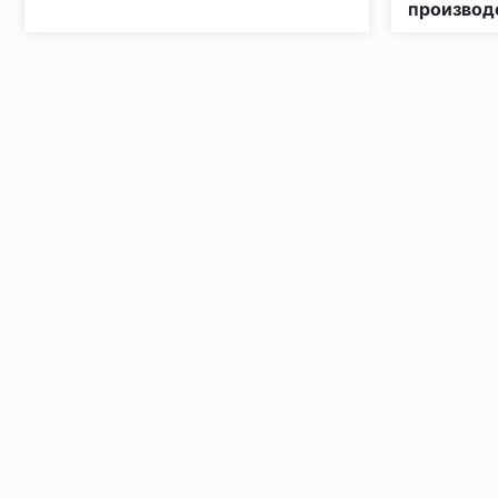
производ
Установка под дверными коробками:
Заключительные работы по установке: