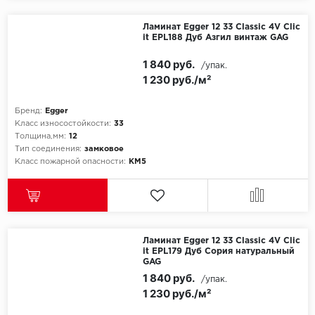
Egger
Ламинат Egger 12 33 Classic 4V Clic
it EPL188 Дуб Азгил винтаж GAG
Ensten
1 840 руб.
/упак.
1 230 руб./м²
Fargo
Бренд:
Egger
Fast Floor
Класс износостойкости:
33
Толщина,мм:
12
Тип соединения:
замковое
FineFlex
Класс пожарной опасности:
КМ5
FineFloor
Floor Click
Ламинат Egger 12 33 Classic 4V Clic
Forbo
it EPL179 Дуб Сория натуральный
GAG
1 840 руб.
/упак.
Forbo Allura Click
1 230 руб./м²
HC luxury flooring