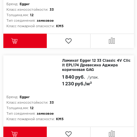
Бренд:
Egger
Класс износостойкости:
33
Icon Floor
Толщина,мм:
12
Тип соединения:
замковое
IVC Group
Класс пожарной опасности:
КМ5
Jinan PDM
Juteks
Ламинат Egger 12 33 Classic 4V Clic
it EPL174 Древесина Аджира
KDF
коричневая GAG
1 840 руб.
/упак.
Krono Xonic
1 230 руб./м²
LG Decotile
Бренд:
Egger
Класс износостойкости:
33
Толщина,мм:
12
LimeStone
Тип соединения:
замковое
Класс пожарной опасности:
КМ5
Lucky Floor
Made in Belgium