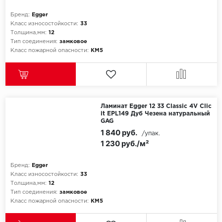
ROYCE
Бренд:
Egger
Smartprofile
Класс износостойкости:
33
Толщина,мм:
12
Тип соединения:
замковое
SPC
Класс пожарной опасности:
КМ5
SPC Alta Step
SPC Betta
Ламинат Egger 12 33 Classic 4V Clic
SPC DEW
it EPL149 Дуб Чезена натуральный
GAG
1 840 руб.
SPC Flooring
/упак.
1 230 руб./м²
SPC Ideal Flooring
Бренд:
Egger
Класс износостойкости:
33
SPC Kronostep
Толщина,мм:
12
Тип соединения:
замковое
SPC Promo
Класс пожарной опасности:
КМ5