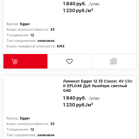
1 840 руб.
/упак.
1 230 руб./м²
Бренд:
Egger
Класс износостойкости:
33
Толщина,мм:
12
Тип соединения:
замковое
Класс пожарной опасности:
КМ5
Ламинат Egger 12 33 Classic 4V Clic
it EPL046 Дуб Ньюбери светлый
GAG
1 840 руб.
/упак.
1 230 руб./м²
Бренд:
Egger
Класс износостойкости:
33
Толщина,мм:
12
Тип соединения:
замковое