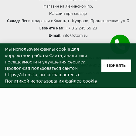
Магазин на Ленинском пр.
Магазин при складе
Склад:
Ленинградская область, г. Кудрово, Промышленная ул, 3
Звоните нам:
+7 812 245 69 28
E-mail:
info@ctom.su
МЕНЮ
Мы используем файлы cookie для
корректной работы Сайта, аналитики
Политика обработки персональных данных
посещаемости и улучшения сервиса.
Принять
Согласие на обработку персональных данных
Продолжая пользоваться сайтом
Политика использования cookies
https://ctom.su, вы соглашаетесь с
Пользовательское соглашение
Политикой использования файлов cookie
Публичная оферта
Сведения о продавце (реквизиты)
ЗАКАЗЧИКАМ
Услуги
Доставка и оплата
Гарантия и возврат