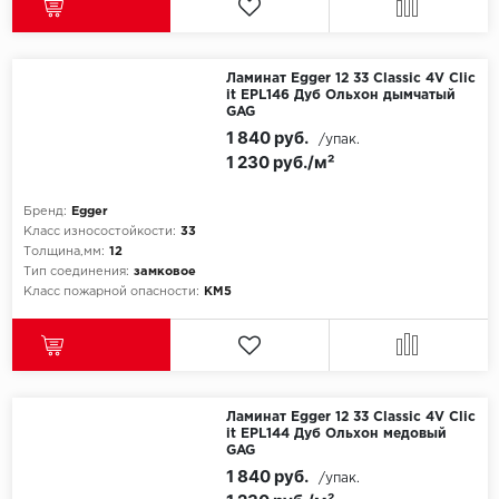
SPC Stronghold
TANTO
Ламинат Egger 12 33 Classic 4V Clic
it EPL146 Дуб Ольхон дымчатый
Tarkett
GAG
1 840 руб.
/упак.
Tulesna
1 230 руб./м²
Veon
Бренд:
Egger
Класс износостойкости:
33
Vinil click
Толщина,мм:
12
Тип соединения:
замковое
Класс пожарной опасности:
КМ5
Vinilam
Wonderful Vinyl Fl
Ламинат Egger 12 33 Classic 4V Clic
it EPL144 Дуб Ольхон медовый
GAG
1 840 руб.
/упак.