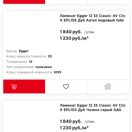
Millenium
Ламинат Egger 12 33 Classic 4V Clic
it EPL156 Дуб Азгил медовый GAG
Moduleo
1 840 руб.
/упак.
1 230 руб./м²
Natisston
Бренд:
Egger
Next Step
Класс износостойкости:
33
Толщина,мм:
12
No brand
Тип соединения:
замковое
Класс пожарной опасности:
КМ5
Novafloor
Pergo
Primavera
Ламинат Egger 12 33 Classic 4V Clic
it EPL150 Дуб Чезена серый GAG
Quality Flooring
1 840 руб.
/упак.
1 230 руб./м²