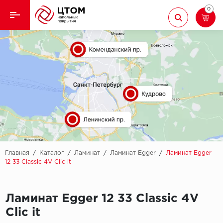
0
Назад
Назад
Кварцвиниловая плитка
Aberhof
Ламинат
Adelar
Ковролин
Alfa
Линолеум
AllureFloor
Паркет
Alpine floor
Главная
/
Каталог
/
Ламинат
/
Ламинат Egger
/
Ламинат Egger
12 33 Classic 4V Clic it
Паркетная доска
Aquamax
Плинтус
Ламинат Egger 12 33 Classic 4V
Arbiton
Clic it
Подложка
Berry Alloc