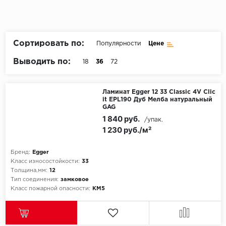
Пробковое покрытие
Bohofloor
Bonkeel
Сортировать по:
Популярности
Цене
Выводить по:
18
36
72
Classen
CorkArt Vinyl Con
Ламинат Egger 12 33 Classic 4V Clic
it EPL190 Дуб Мелба натуральный
GAG
CronaFloor
1 840 руб.
/упак.
1 230 руб./м²
Damy Floor
Бренд:
Egger
Decoria
Класс износостойкости:
33
Толщина,мм:
12
Dolce Flooring SP
Тип соединения:
замковое
Класс пожарной опасности:
КМ5
ECO Parquet Alste
EcoClick