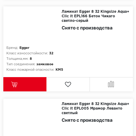
Egger
Ламинат Egger 8 32 Kingsize Aqua+
Clic it EPL166 Бетон Чикаго
светло-серый
Ensten
Снято с производства
Fargo
Бренд:
Egger
Fast Floor
Класс износостойкости:
32
Толщина,мм:
8
Тип соединения:
замковое
FineFlex
Класс пожарной опасности:
КМ5
FineFloor
Floor Click
Ламинат Egger 8 32 Kingsize Aqua+
Forbo
Clic it EPL005 Мрамор Леванто
светлый
Снято с производства
Forbo Allura Click
HC luxury flooring