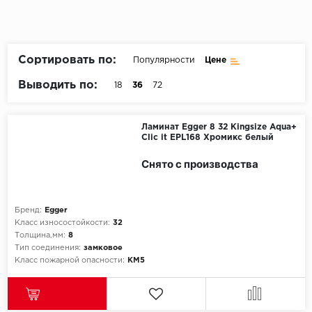
Пробковое покрытие
Bohofloor
Bonkeel
Сортировать по:
Популярности
Цене
Выводить по:
18
36
72
Classen
CorkArt Vinyl Con
Ламинат Egger 8 32 Kingsize Aqua+
Clic it EPL168 Хромикс белый
CronaFloor
Снято с производства
Damy Floor
Бренд:
Egger
Decoria
Класс износостойкости:
32
Толщина,мм:
8
Dolce Flooring SP
Тип соединения:
замковое
Класс пожарной опасности:
КМ5
ECO Parquet Alste
EcoClick