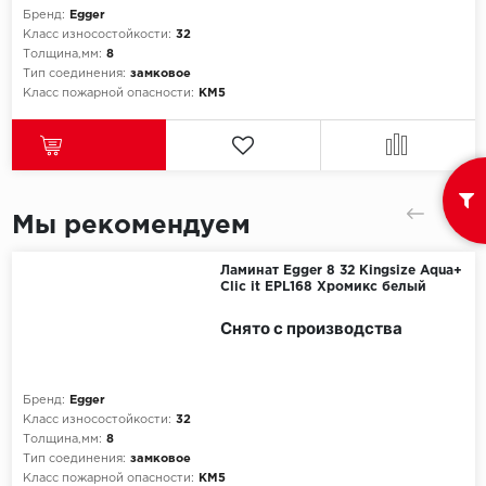
Бренд:
Egger
Класс износостойкости:
32
Icon Floor
Толщина,мм:
8
Тип соединения:
замковое
IVC Group
Класс пожарной опасности:
КМ5
Jinan PDM
Juteks
Мы рекомендуем
KDF
Ламинат Egger 8 32 Kingsize Aqua+
Clic it EPL168 Хромикс белый
Krono Xonic
Снято с производства
LG Decotile
LimeStone
Бренд:
Egger
Класс износостойкости:
32
Lucky Floor
Толщина,мм:
8
Тип соединения:
замковое
Класс пожарной опасности:
КМ5
Made in Belgium