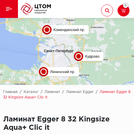
0
Назад
Назад
Кварцвиниловая плитка
Aberhof
Ламинат
Adelar
Ковролин
Alfa
Линолеум
AllureFloor
Паркет
Alpine floor
Главная
/
Каталог
/
Ламинат
/
Ламинат Egger
/
Ламинат Egger 8
32 Kingsize Aqua+ Clic it
Паркетная доска
Aquamax
Плинтус
Ламинат Egger 8 32 Kingsize
Arbiton
Aqua+ Clic it
Подложка
Berry Alloc