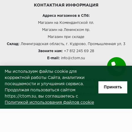
SPC Stronghold
КОНТАКТНАЯ ИНФОРМАЦИЯ
TANTO
Адреса магазинов в СПб:
Магазин на Комендантской пл.
Tarkett
Магазин на Ленинском пр.
Магазин при складе
Tulesna
Склад:
Ленинградская область, г. Кудрово, Промышленная ул, 3
Звоните нам:
+7 812 245 69 28
Veon
E-mail:
info@ctom.su
Vinil click
МЕНЮ
Мы используем файлы cookie для
корректной работы Сайта, аналитики
Политика обработки персональных данных
Vinilam
посещаемости и улучшения сервиса.
Принять
Согласие на обработку персональных данных
Продолжая пользоваться сайтом
Wonderful Vinyl Fl
Политика использования cookies
https://ctom.su, вы соглашаетесь с
Пользовательское соглашение
Политикой использования файлов cookie
Публичная оферта
Сведения о продавце (реквизиты)
ЗАКАЗЧИКАМ