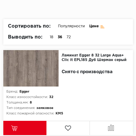
Пробковое покрытие
Bohofloor
Bonkeel
Сортировать по:
Популярности
Цене
Выводить по:
18
36
72
Classen
CorkArt Vinyl Con
Ламинат Egger 8 32 Large Aqua+
Clic it EPL185 Дуб Шерман серый
CronaFloor
Снято с производства
Damy Floor
Бренд:
Egger
Decoria
Класс износостойкости:
32
Толщина,мм:
8
Dolce Flooring SP
Тип соединения:
замковое
Класс пожарной опасности:
КМ5
ECO Parquet Alste
EcoClick