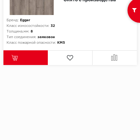
Icon Floor
Бренд:
Egger
Класс износостойкости:
32
IVC Group
Толщина,мм:
8
Тип соединения:
замковое
Jinan PDM
Класс пожарной опасности:
КМ5
Juteks
KDF
Krono Xonic
LG Decotile
LimeStone
Lucky Floor
Made in Belgium