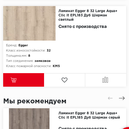
Egger
Ламинат Egger 8 32 Large Aqua+
Clic it EPL183 Дуб Шерман
светлый
Ensten
Снято с производства
Fargo
Бренд:
Egger
Fast Floor
Класс износостойкости:
32
Толщина,мм:
8
Тип соединения:
замковое
FineFlex
Класс пожарной опасности:
КМ5
FineFloor
Floor Click
Мы рекомендуем
Forbo
Ламинат Egger 8 32 Large Aqua+
Forbo Allura Click
Clic it EPL185 Дуб Шерман серый
Снято с производства
HC luxury flooring