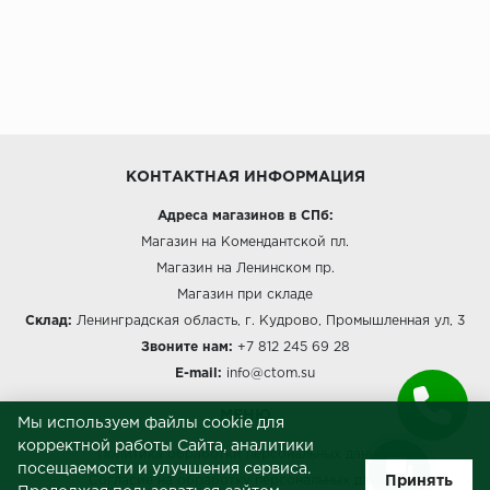
ROYCE
Smartprofile
SPC
SPC Alta Step
КОНТАКТНАЯ ИНФОРМАЦИЯ
SPC Betta
Адреса магазинов в СПб:
Магазин на Комендантской пл.
SPC DEW
Магазин на Ленинском пр.
Магазин при складе
SPC Flooring
Склад:
Ленинградская область, г. Кудрово, Промышленная ул, 3
SPC Ideal Flooring
Звоните нам:
+7 812 245 69 28
E-mail:
info@ctom.su
SPC Kronostep
МЕНЮ
Мы используем файлы cookie для
SPC Promo
корректной работы Сайта, аналитики
Политика обработки персональных данных
посещаемости и улучшения сервиса.
Принять
Согласие на обработку персональных данных