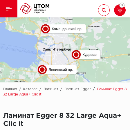
0
Назад
Назад
Кварцвиниловая плитка
Aberhof
Ламинат
Adelar
Ковролин
Alfa
Линолеум
AllureFloor
Паркет
Alpine floor
Главная
/
Каталог
/
Ламинат
/
Ламинат Egger
/
Ламинат Egger 8
32 Large Aqua+ Clic it
Паркетная доска
Aquamax
Плинтус
Ламинат Egger 8 32 Large Aqua+
Arbiton
Clic it
Подложка
Berry Alloc