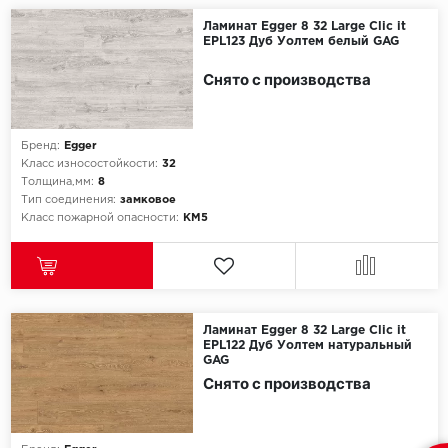
Ламинат Egger 8 32 Large Clic it
EPL123 Дуб Уолтем белый GAG
Millenium
Снято с производства
Moduleo
Natisston
Бренд:
Egger
Класс износостойкости:
32
Next Step
Толщина,мм:
8
Тип соединения:
замковое
Класс пожарной опасности:
КМ5
No brand
Novafloor
Pergo
Ламинат Egger 8 32 Large Clic it
EPL122 Дуб Уолтем натуральный
Primavera
GAG
Снято с производства
Quality Flooring