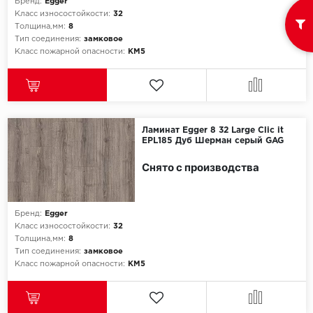
ROYCE
Бренд:
Egger
Класс износостойкости:
32
Толщина,мм:
8
Smartprofile
Тип соединения:
замковое
Класс пожарной опасности:
КМ5
SPC
SPC Alta Step
SPC Betta
Ламинат Egger 8 32 Large Clic it
EPL185 Дуб Шерман серый GAG
SPC DEW
Снято с производства
SPC Flooring
Бренд:
Egger
SPC Ideal Flooring
Класс износостойкости:
32
Толщина,мм:
8
SPC Kronostep
Тип соединения:
замковое
Класс пожарной опасности:
КМ5
SPC Promo