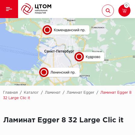
0
Назад
Назад
Кварцвиниловая плитка
Aberhof
Ламинат
Adelar
Ковролин
Alfa
Линолеум
AllureFloor
Паркет
Alpine floor
Главная
/
Каталог
/
Ламинат
/
Ламинат Egger
/
Ламинат Egger 8
32 Large Clic it
Паркетная доска
Aquamax
Плинтус
Ламинат Egger 8 32 Large Clic it
Arbiton
Подложка
Berry Alloc