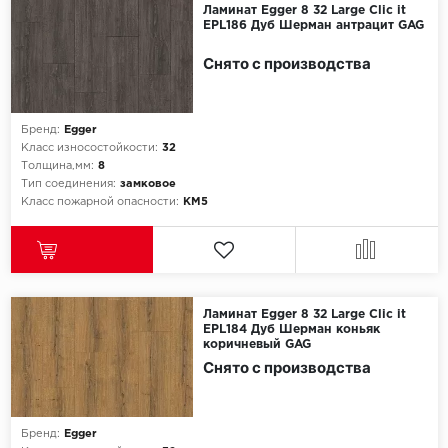
Ламинат Egger 8 32 Large Clic it
EPL186 Дуб Шерман антрацит GAG
Egger
Снято с производства
Ensten
Fargo
Бренд:
Egger
Класс износостойкости:
32
Толщина,мм:
8
Fast Floor
Тип соединения:
замковое
Класс пожарной опасности:
КМ5
FineFlex
FineFloor
Floor Click
Ламинат Egger 8 32 Large Clic it
EPL184 Дуб Шерман коньяк
коричневый GAG
Forbo
Снято с производства
Forbo Allura Click
Бренд:
Egger
HC luxury flooring