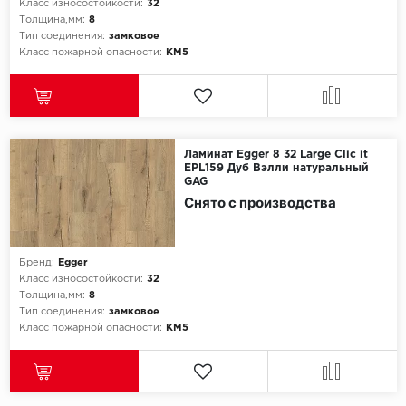
Класс износостойкости:
32
Толщина,мм:
8
Icon Floor
Тип соединения:
замковое
Класс пожарной опасности:
КМ5
IVC Group
Jinan PDM
Ламинат Egger 8 32 Large Clic it
Juteks
EPL159 Дуб Вэлли натуральный
GAG
Снято с производства
KDF
Krono Xonic
Бренд:
Egger
Класс износостойкости:
32
LG Decotile
Толщина,мм:
8
Тип соединения:
замковое
LimeStone
Класс пожарной опасности:
КМ5
Lucky Floor
Made in Belgium