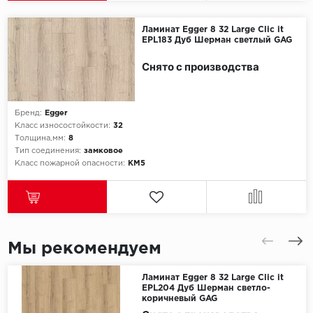
SPC Stronghold
Ламинат Egger 8 32 Large Clic it
TANTO
EPL183 Дуб Шерман светлый GAG
Tarkett
Снято с производства
Tulesna
Бренд:
Egger
Класс износостойкости:
32
Veon
Толщина,мм:
8
Тип соединения:
замковое
Vinil click
Класс пожарной опасности:
КМ5
Vinilam
Wonderful Vinyl Fl
Мы рекомендуем
Ламинат Egger 8 32 Large Clic it
EPL204 Дуб Шерман светло-
коричневый GAG