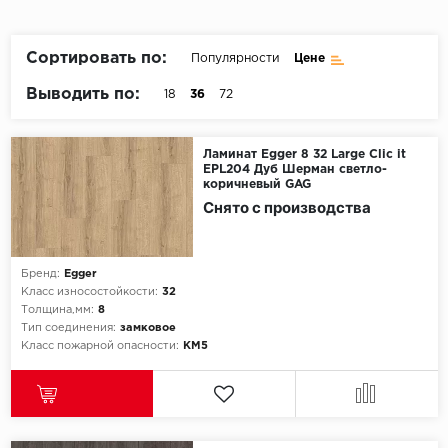
Пробковое покрытие
Bohofloor
Сортировать по:
Популярности
Цене
Bonkeel
Выводить по:
18
36
72
Classen
Ламинат Egger 8 32 Large Clic it
EPL204 Дуб Шерман светло-
CorkArt Vinyl Con
коричневый GAG
Снято с производства
CronaFloor
Damy Floor
Бренд:
Egger
Класс износостойкости:
32
Decoria
Толщина,мм:
8
Тип соединения:
замковое
Класс пожарной опасности:
КМ5
Dolce Flooring SP
ECO Parquet Alste
EcoClick