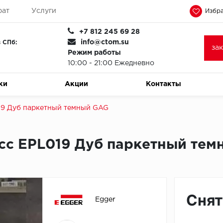
рат
Услуги
Избра
+7 812 245 69 28
info@ctom.su
 СПб:
за
Режим работы
10:00 - 21:00 Ежедневно
ки
Акции
Контакты
019 Дуб паркетный темный GAG
ласс EPL019 Дуб паркетный те
Снят
Egger