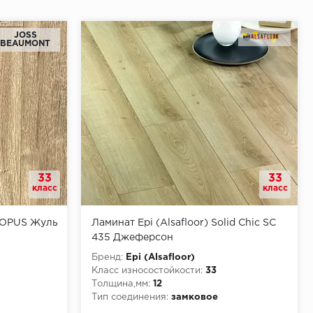
JOSS
BEAUMONT
33
33
класс
класс
 OPUS Жуль
Ламинат Epi (Alsafloor) Solid Chic SC
435 Джеферсон
Бренд:
Epi (Alsafloor)
Класс износостойкости:
33
Толщина,мм:
12
Тип соединения:
замковое
Класс пожарной опасности:
КМ5