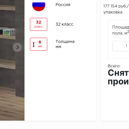
Россия
177 154 руб./
упаковка
32
32 класс
класс
Площад
пола, м
Толщина
8
мм
мм
Всего:
Снят
прои