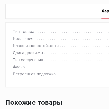
Хар
Стоимость доставки
Тип товара
Коллекция
Класс износостойкости
Длина доски,мм
Тип соединения
Первый ряд:
Фаска
Встроенная подложка
Монтаж второй и последующих пластин:
Похожие товары
Время доставки
Монтаж последней пластины первого ряда: