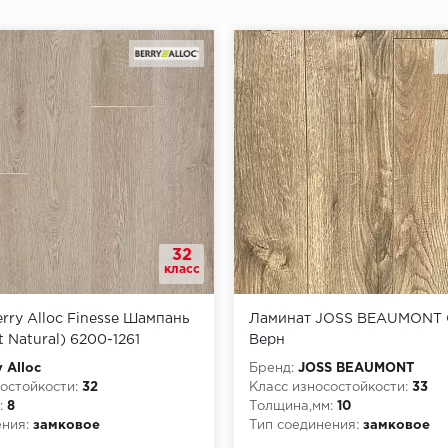
32
класс
rry Alloc Finesse Шампань
Ламинат JOSS BEAUMONT
t Natural) 6200-1261
Верн
y Alloc
Бренд:
JOSS BEAUMONT
остойкости:
32
Класс износостойкости:
33
:
8
Толщина,мм:
10
ния:
замковое
Тип соединения:
замковое
рной опасности:
КМ3