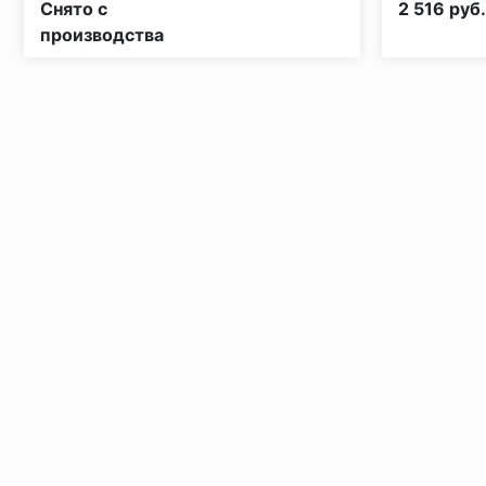
Снято с
2 516 руб
производства
Установка под дверными коробками:
Заключительные работы по установке: