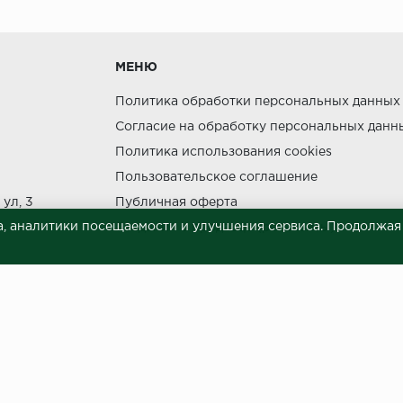
утки.
МЕНЮ
Политика обработки персональных данных
Согласие на обработку персональных данн
Политика использования cookies
ния прямых солнечных лучей.
Пользовательское соглашение
НЕ МОЖЕТ
ул, 3
Публичная оферта
, аналитики посещаемости и улучшения сервиса. Продолжая п
Сведения о продавце (реквизиты)
 материалов © 2023.
й характер и ни при каких условиях не является публичной офертой, опреде
готовки и размещения информации занимает некоторое время. Следовательн