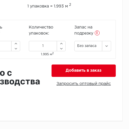
2
1 упаковка = 1.993 м
ь
Количество
Запас на
i
2
упаковок:
подрезку
Без запаса
2
1.995 м
о с
Добавить в заказ
зводства
Запросить оптовый прайс