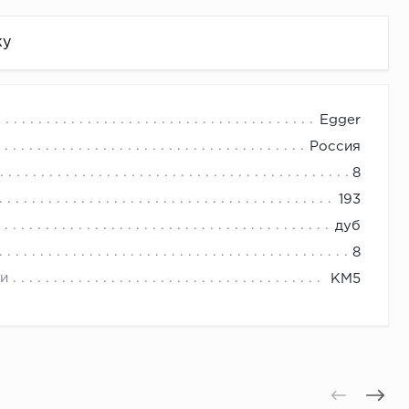
жу
Egger
Россия
8
193
дуб
8
и
КМ5