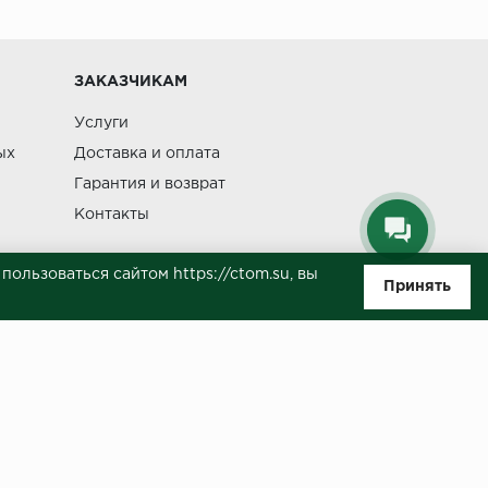
Изменение
ЗАКАЗЧИКАМ
Услуги
ых
Доставка и оплата
Гарантия и возврат
Контакты
ользоваться сайтом https://ctom.su, вы
Принять
ляемой положениями Статьи 437(п.2) ГК РФ. Несмотря на то, что были
о, не всегда своевременно отражаются изменения. Товар может