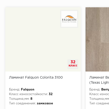
Начало второго (и последующих) ряда:
Место доставки
32
Правила
класс
Монтаж последнего ряда:
Ламинат Falquon Colorita 3100
Ламинат Be
(Texas Ligh
Бренд:
Falquon
Бренд:
Berr
Класс износостойкости:
32
Класс износ
Толщина,мм:
8
Толщина,мм
Условия доставки
Тип соединения:
замковое
Тип соедине
Класс пожарной опасности:
КМ5
Класс пожа