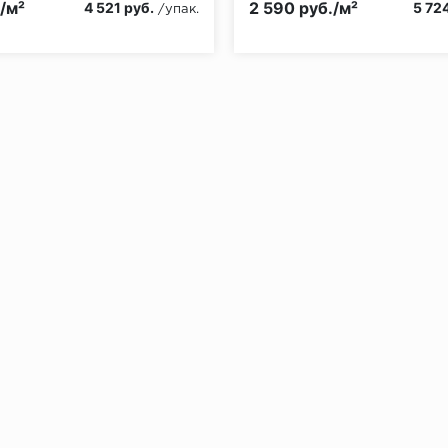
./м²
2 590 руб./м²
4 521 руб.
5 72
/упак.
без нагрузки в теч