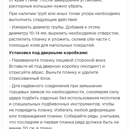
от края стены. После завершения установки,
распорные колышки нужно убрать.
При наличии труб или иных точек упора необходимо
выполнить следующие действия:
- Измерить диаметр трубы. Добавив к этому
диаметру 10-14 мм, вырезать необходимое отверстие,
распилить планку и уложить, склеив обе части с
помощью клея для напольных покрытий.
Установка под дверными коробками:
- Переверните планку лицевой стороной вниз.
Вставьте её под дверную коробку (молдинг) и
отрисуйте абрис. Выньте планку и удалите
отрисованный блок.
- Для надёжного соединения при замыкании
торцевых замков по необходимости, соизмеряя силу
удара подбить ладонью без использования молотков
и специальных подбивочных инструментов, чтобы
не повредить планку. Избегать любой деформации
или повреждения планки. Собирайте ряды, учитывая,
что последняя и первая планка ряда должна быть не
менее 30 см. в длину.