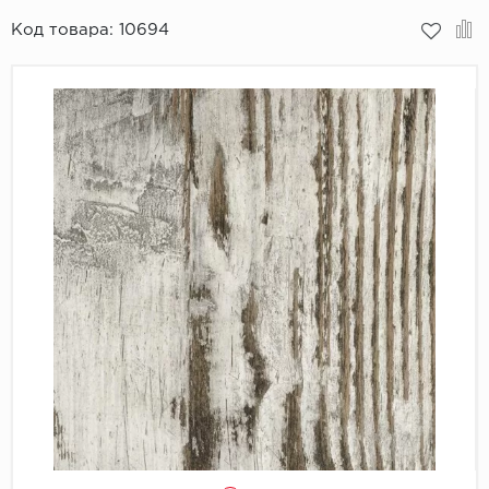
Код товара:
10694
Пробковое покрытие
Bohofloor
Bonkeel
Classen
CorkArt Vinyl Con
CronaFloor
Damy Floor
Decoria
Dolce Flooring SP
ECO Parquet Alste
EcoClick