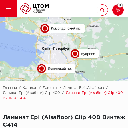
0
Назад
Назад
Кварцвиниловая плитка
Aberhof
Ламинат
Adelar
Ковролин
Alfa
Линолеум
AllureFloor
Паркет
Alpine floor
Главная
/
Каталог
/
Ламинат
/
Ламинат Epi (Alsafloor)
/
Ламинат Epi (Alsafloor) Clip 400
/
Ламинат Epi (Alsafloor) Clip 400
Винтаж С414
Паркетная доска
Aquamax
Плинтус
Arbiton
Ламинат Epi (Alsafloor) Clip 400 Винтаж
С414
Подложка
Berry Alloc