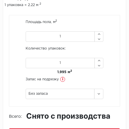
2
1 упаковка = 2.22 м
Icon Floor
2
Площадь пола, м
IVC Group
Jinan PDM
Количество упаковок:
Juteks
KDF
2
1.995 м
Krono Xonic
i
Запас на подрезку
LG Decotile
Без запаса
LimeStone
Снято с производства
Lucky Floor
Всего:
Made in Belgium