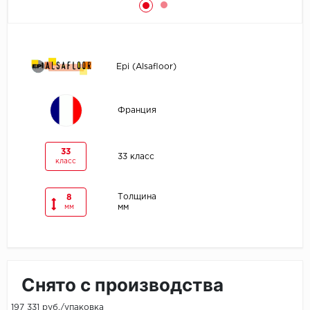
Egger
Ensten
Epi (Alsafloor)
Fargo
Франция
Fast Floor
FineFlex
33
33 класс
класс
FineFloor
Толщина
8
мм
мм
Floor Click
Forbo
Forbo Allura Click
Снято с производства
HC luxury flooring
197 331 руб./упаковка