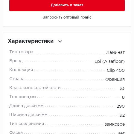
Добавить в заказ
Millenium
Запросить оптовый прайс
Moduleo
Natisston
Характеристики
Тип товара
Ламинат
Next Step
Бренд
Epi (Alsafloor)
No brand
Коллекция
Clip 400
Страна
Франция
Novafloor
Класс износостойкости
33
Pergo
Толщина,мм
8
Длина доски,мм
1290
Primavera
Ширина доски,мм
192
Quality Flooring
Тип соединения
замковое
Фаска
нет