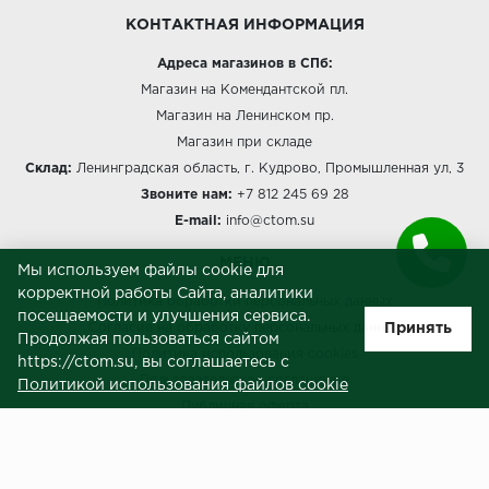
КОНТАКТНАЯ ИНФОРМАЦИЯ
Адреса магазинов в СПб:
Магазин на Комендантской пл.
Магазин на Ленинском пр.
Магазин при складе
Склад:
Ленинградская область, г. Кудрово, Промышленная ул, 3
Звоните нам:
+7 812 245 69 28
E-mail:
info@ctom.su
МЕНЮ
Мы используем файлы cookie для
корректной работы Сайта, аналитики
Политика обработки персональных данных
посещаемости и улучшения сервиса.
Принять
Согласие на обработку персональных данных
Продолжая пользоваться сайтом
Политика использования cookies
https://ctom.su, вы соглашаетесь с
Пользовательское соглашение
Политикой использования файлов cookie
Публичная оферта
Сведения о продавце (реквизиты)
ЗАКАЗЧИКАМ