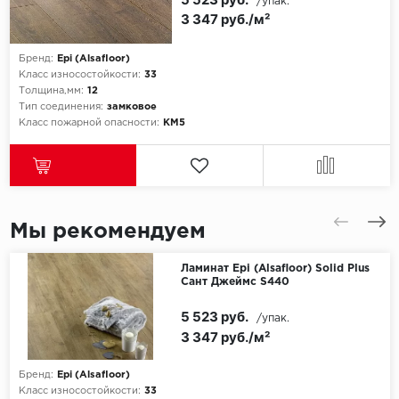
/упак.
3 347 руб./м²
Бренд:
Epi (Alsafloor)
Класс износостойкости:
33
Толщина,мм:
12
Тип соединения:
замковое
Класс пожарной опасности:
КМ5
Мы рекомендуем
Ламинат Epi (Alsafloor) Solid Plus
Сант Джеймс S440
5 523 руб.
/упак.
3 347 руб./м²
Бренд:
Epi (Alsafloor)
Класс износостойкости:
33