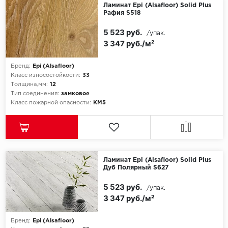
Ламинат Epi (Alsafloor) Solid Plus
Рафия S518
Egger
5 523 руб.
/упак.
3 347 руб./м²
Ensten
Fargo
Бренд:
Epi (Alsafloor)
Класс износостойкости:
33
Толщина,мм:
12
Fast Floor
Тип соединения:
замковое
Класс пожарной опасности:
КМ5
FineFlex
FineFloor
Floor Click
Ламинат Epi (Alsafloor) Solid Plus
Дуб Полярный S627
Forbo
5 523 руб.
/упак.
3 347 руб./м²
Forbo Allura Click
Бренд:
Epi (Alsafloor)
HC luxury flooring