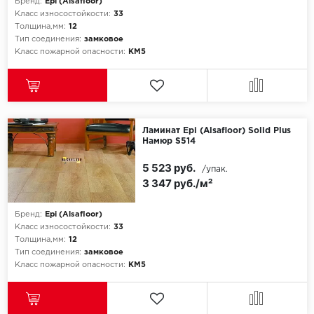
ROYCE
Бренд:
Epi (Alsafloor)
Класс износостойкости:
33
Толщина,мм:
12
Smartprofile
Тип соединения:
замковое
Класс пожарной опасности:
КМ5
SPC
SPC Alta Step
SPC Betta
Ламинат Epi (Alsafloor) Solid Plus
Намюр S514
SPC DEW
5 523 руб.
/упак.
3 347 руб./м²
SPC Flooring
Бренд:
Epi (Alsafloor)
SPC Ideal Flooring
Класс износостойкости:
33
Толщина,мм:
12
SPC Kronostep
Тип соединения:
замковое
Класс пожарной опасности:
КМ5
SPC Promo