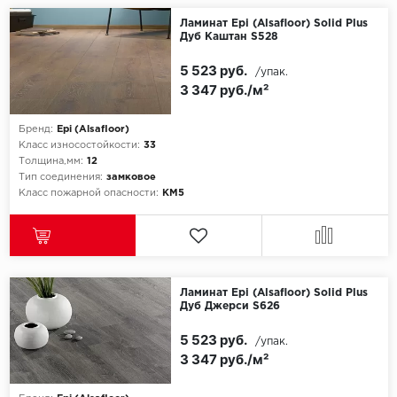
Ламинат Epi (Alsafloor) Solid Plus
Дуб Каштан S528
Millenium
5 523 руб.
/упак.
Moduleo
3 347 руб./м²
Natisston
Бренд:
Epi (Alsafloor)
Класс износостойкости:
33
Next Step
Толщина,мм:
12
Тип соединения:
замковое
Класс пожарной опасности:
КМ5
No brand
Novafloor
Pergo
Ламинат Epi (Alsafloor) Solid Plus
Дуб Джерси S626
Primavera
5 523 руб.
/упак.
3 347 руб./м²
Quality Flooring