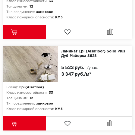
Класс износостойкости:
33
Толщина,мм:
12
Icon Floor
Тип соединения:
замковое
Класс пожарной опасности:
КМ5
IVC Group
Jinan PDM
Ламинат Epi (Alsafloor) Solid Plus
Juteks
Дуб Майорка S628
5 523 руб.
KDF
/упак.
3 347 руб./м²
Krono Xonic
Бренд:
Epi (Alsafloor)
Класс износостойкости:
33
LG Decotile
Толщина,мм:
12
Тип соединения:
замковое
LimeStone
Класс пожарной опасности:
КМ5
Lucky Floor
Made in Belgium