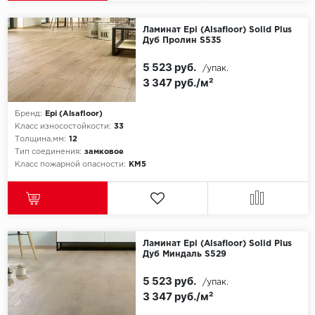
SPC Stronghold
Ламинат Epi (Alsafloor) Solid Plus
TANTO
Дуб Пролин S535
Tarkett
5 523 руб.
/упак.
3 347 руб./м²
Tulesna
Бренд:
Epi (Alsafloor)
Класс износостойкости:
33
Veon
Толщина,мм:
12
Тип соединения:
замковое
Vinil click
Класс пожарной опасности:
КМ5
Vinilam
Wonderful Vinyl Fl
Ламинат Epi (Alsafloor) Solid Plus
Дуб Миндаль S529
5 523 руб.
/упак.
3 347 руб./м²