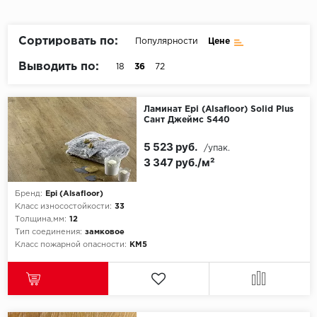
Пробковое покрытие
Bohofloor
Сортировать по:
Популярности
Цене
Bonkeel
Выводить по:
18
36
72
Classen
Ламинат Epi (Alsafloor) Solid Plus
Сант Джеймс S440
CorkArt Vinyl Con
5 523 руб.
/упак.
CronaFloor
3 347 руб./м²
Damy Floor
Бренд:
Epi (Alsafloor)
Класс износостойкости:
33
Decoria
Толщина,мм:
12
Тип соединения:
замковое
Класс пожарной опасности:
КМ5
Dolce Flooring SP
ECO Parquet Alste
EcoClick