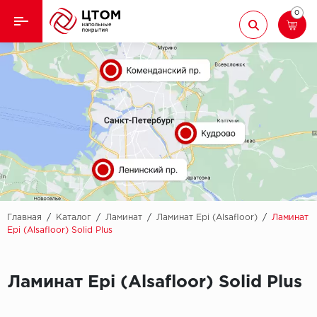
0
Назад
Назад
Кварцвиниловая плитка
Aberhof
Ламинат
Adelar
Ковролин
Alfa
Линолеум
AllureFloor
Паркет
Alpine floor
Главная
/
Каталог
/
Ламинат
/
Ламинат Epi (Alsafloor)
/
Ламинат
Epi (Alsafloor) Solid Plus
Паркетная доска
Aquamax
Плинтус
Ламинат Epi (Alsafloor) Solid Plus
Arbiton
Подложка
Berry Alloc