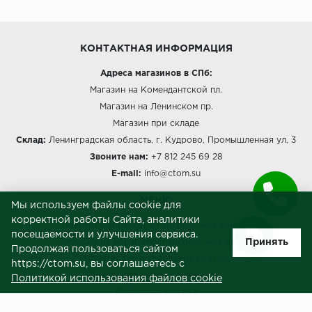
КОНТАКТНАЯ ИНФОРМАЦИЯ
Адреса магазинов в СПб:
Магазин на Комендантской пл.
Магазин на Ленинском пр.
Магазин при складе
Склад:
Ленинградская область, г. Кудрово, Промышленная ул, 3
Звоните нам:
+7 812 245 69 28
E-mail:
info@ctom.su
МЕНЮ
Мы используем файлы cookie для
корректной работы Сайта, аналитики
Политика обработки персональных данных
посещаемости и улучшения сервиса.
Принять
Согласие на обработку персональных данных
Продолжая пользоваться сайтом
Политика использования cookies
https://ctom.su, вы соглашаетесь с
Пользовательское соглашение
Политикой использования файлов cookie
Публичная оферта
Сведения о продавце (реквизиты)