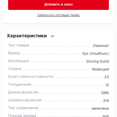
Добавить в заказ
Millenium
Запросить оптовый прайс
Moduleo
Natisston
Характеристики
Тип товара
Ламинат
Next Step
Бренд
Epi (Alsafloor)
No brand
Коллекция
Strong Solid
Страна
Франция
Novafloor
Класс износостойкости
33
Pergo
Толщина,мм
12
Длина доски,мм
1286
Primavera
Ширина доски,мм
214
Quality Flooring
Тип соединения
замковое
Порода дерева
дуб