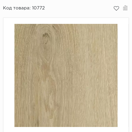
Код товара:
10772
Пробковое покрытие
Bohofloor
Bonkeel
Classen
CorkArt Vinyl Con
CronaFloor
Damy Floor
Decoria
Dolce Flooring SP
ECO Parquet Alste
EcoClick