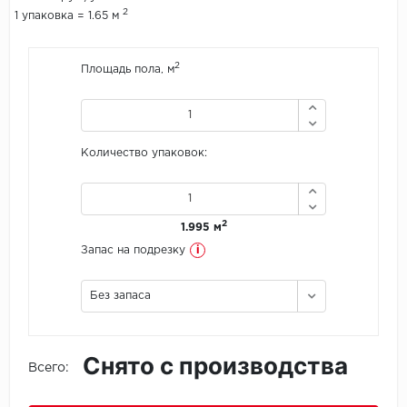
2
1 упаковка = 1.65 м
Icon Floor
2
Площадь пола, м
IVC Group
Jinan PDM
Количество упаковок:
Juteks
KDF
2
1.995 м
Krono Xonic
i
Запас на подрезку
LG Decotile
Без запаса
LimeStone
Снято с производства
Lucky Floor
Всего:
Made in Belgium