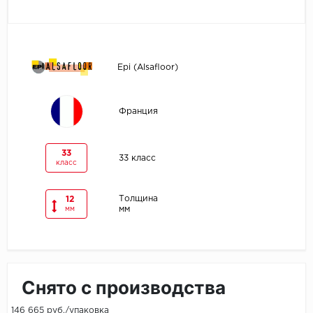
Egger
Ensten
Epi (Alsafloor)
Fargo
Франция
Fast Floor
FineFlex
33
33 класс
класс
FineFloor
Толщина
12
мм
мм
Floor Click
Forbo
Forbo Allura Click
Снято с производства
HC luxury flooring
146 665 руб./упаковка