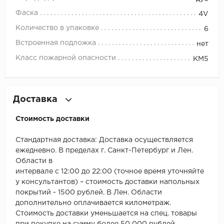
ROYCE
Фаска
4V
Smartprofile
Количество в упаковке
6
Встроенная подложка
нет
SPC
Класс пожарной опасности
КМ5
SPC Alta Step
SPC Betta
Доставка
SPC DEW
Стоимость доставки
SPC Flooring
Стандартная доставка: Доставка осуществляется
ежедневно. В пределах г. Санкт-Петербург и Лен.
SPC Ideal Flooring
Области в
интервале с 12:00 до 22:00 (точное время уточняйте
SPC Kronostep
у консультантов) – стоимость доставки напольных
покрытий - 1500 рублей. В Лен. Области
SPC Promo
дополнительно оплачивается километраж.
Стоимость доставки уменьшается на спец. товары