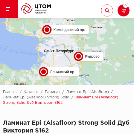
0
Назад
Назад
Кварцвиниловая плитка
Aberhof
Ламинат
Adelar
Ковролин
Alfa
Линолеум
AllureFloor
Паркет
Alpine floor
Главная
/
Каталог
/
Ламинат
/
Ламинат Epi (Alsafloor)
/
Ламинат Epi (Alsafloor) Strong Solid
/
Ламинат Epi (Alsafloor)
Strong Solid Дуб Виктория S162
Паркетная доска
Aquamax
Плинтус
Arbiton
Ламинат Epi (Alsafloor) Strong Solid Дуб
Виктория S162
Подложка
Berry Alloc