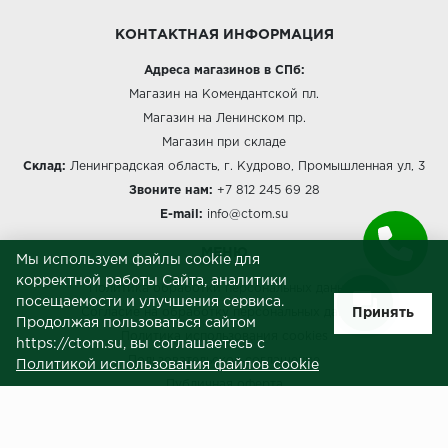
КОНТАКТНАЯ ИНФОРМАЦИЯ
Адреса магазинов в СПб:
Магазин на Комендантской пл.
Магазин на Ленинском пр.
Магазин при складе
Склад:
Ленинградская область, г. Кудрово, Промышленная ул, 3
Звоните нам:
+7 812 245 69 28
E-mail:
info@ctom.su
МЕНЮ
Мы используем файлы cookie для
корректной работы Сайта, аналитики
Политика обработки персональных данных
посещаемости и улучшения сервиса.
Принять
Согласие на обработку персональных данных
Продолжая пользоваться сайтом
Политика использования cookies
https://ctom.su, вы соглашаетесь с
Пользовательское соглашение
Политикой использования файлов cookie
Публичная оферта
Сведения о продавце (реквизиты)
ЗАКАЗЧИКАМ