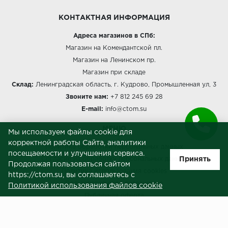
КОНТАКТНАЯ ИНФОРМАЦИЯ
Адреса магазинов в СПб:
Магазин на Комендантской пл.
Магазин на Ленинском пр.
Магазин при складе
Склад:
Ленинградская область, г. Кудрово, Промышленная ул, 3
Звоните нам:
+7 812 245 69 28
E-mail:
info@ctom.su
МЕНЮ
Мы используем файлы cookie для
корректной работы Сайта, аналитики
Политика обработки персональных данных
посещаемости и улучшения сервиса.
Принять
Согласие на обработку персональных данных
Продолжая пользоваться сайтом
Политика использования cookies
https://ctom.su, вы соглашаетесь с
Пользовательское соглашение
Политикой использования файлов cookie
Публичная оферта
Сведения о продавце (реквизиты)
ЗАКАЗЧИКАМ