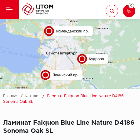
0
Назад
Назад
Кварцвиниловая плитка
Aberhof
Ламинат
Adelar
Ковролин
Alfa
Линолеум
AllureFloor
Паркет
Alpine floor
Главная
/
Каталог
/
Ламинат Falquon Blue Line Nature D4186
Sonoma Oak SL
Паркетная доска
Aquamax
Ламинат Falquon Blue Line Nature D4186
Плинтус
Arbiton
Sonoma Oak SL
Подложка
Berry Alloc