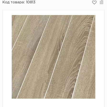
Код товара:
10813
Пробковое покрытие
Bohofloor
Bonkeel
Classen
CorkArt Vinyl Con
CronaFloor
Damy Floor
Decoria
Dolce Flooring SP
ECO Parquet Alste
EcoClick