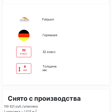
Egger
Falquon
Ensten
Fargo
Германия
Fast Floor
32
32 класс
класс
FineFlex
FineFloor
Толщина
8
мм
мм
Floor Click
Forbo
Снято с производства
Forbo Allura Click
139 821 руб./упаковка
HC luxury flooring
2
1 упаковка = 1.573 м