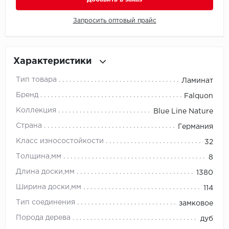
Запросить оптовый прайс
Millenium
Moduleo
Характеристики
Natisston
Тип товара
Ламинат
Next Step
Бренд
Falquon
Коллекция
Blue Line Nature
No brand
Страна
Германия
Novafloor
Класс износостойкости
32
Толщина,мм
8
Pergo
Длина доски,мм
1380
Primavera
Ширина доски,мм
114
Тип соединения
замковое
Quality Flooring
Порода дерева
дуб