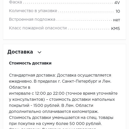
ROYCE
Фаска
4V
Количество в упаковке
10
Smartprofile
Встроенная подложка
нет
SPC
Класс пожарной опасности
КМ5
SPC Alta Step
Доставка
SPC Betta
Стоимость доставки
SPC DEW
Стандартная доставка: Доставка осуществляется
SPC Flooring
ежедневно. В пределах г. Санкт-Петербург и Лен.
Области в
SPC Ideal Flooring
интервале с 12:00 до 22:00 (точное время уточняйте
у консультантов) – стоимость доставки напольных
SPC Kronostep
покрытий - 1500 рублей. В Лен. Области
дополнительно оплачивается километраж.
SPC Promo
Стоимость доставки уменьшается на спец. товары
при покупке на сумму более 50 000 рублей.