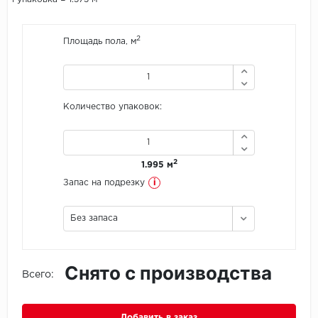
Icon Floor
2
Площадь пола, м
IVC Group
Jinan PDM
Количество упаковок:
Juteks
KDF
2
1.995 м
i
Запас на подрезку
Krono Xonic
Без запаса
LG Decotile
LimeStone
Снято с производства
Всего:
Lucky Floor
Made in Belgium
Добавить в заказ