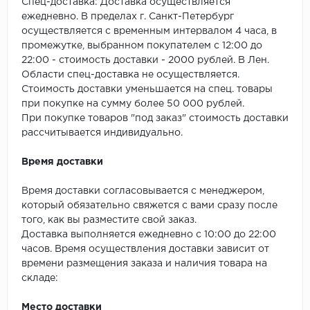
SPC Stronghold
Спец-доставка: Доставка осуществляется
ежедневно. В пределах г. Санкт-Петербург
осуществляется с временным интервалом 4 часа, в
TANTO
промежутке, выбранном покупателем с 12:00 до
22:00 - стоимость доставки - 2000 рублей. В Лен.
Tarkett
Области спец-доставка не осуществляется.
Стоимость доставки уменьшается на спец. товары
Tulesna
при покупке на сумму более 50 000 рублей.
При покупке товаров "под заказ" стоимость доставки
Veon
рассчитывается индивидуально.
Vinil click
Время доставки
Vinilam
Время доставки согласовывается с менеджером,
который обязательно свяжется с вами сразу после
Wonderful Vinyl Fl
того, как вы разместите свой заказ.
Доставка выполняется ежедневно с 10:00 до 22:00
часов. Время осуществления доставки зависит от
времени размещения заказа и наличия товара на
складе:
Место доставки