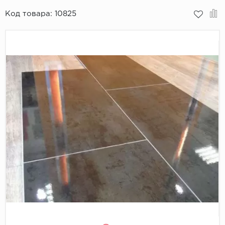
Код товара:
10825
Пробковое покрытие
Bohofloor
Bonkeel
Classen
CorkArt Vinyl Con
CronaFloor
Damy Floor
Decoria
Dolce Flooring SP
ECO Parquet Alste
EcoClick