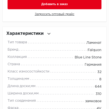
Добавить в заказ
Millenium
Запросить оптовый прайс
Moduleo
Natisston
Характеристики
Тип товара
Ламинат
Next Step
Бренд
Falquon
No brand
Коллекция
Blue Line Stone
Страна
Германия
Novafloor
Класс износостойкости
32
Pergo
Толщина,мм
8
Длина доски,мм
644
Primavera
Ширина доски,мм
310
Quality Flooring
Тип соединения
замковое
Фаска
4V