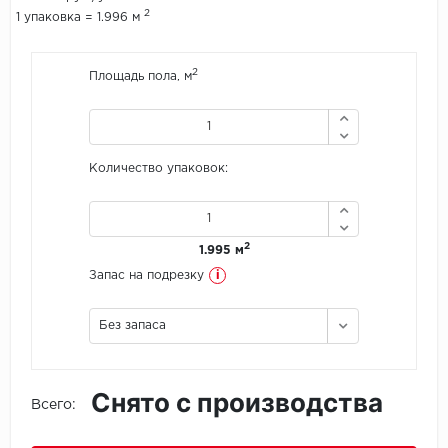
2
1 упаковка = 1.996 м
Icon Floor
2
Площадь пола, м
IVC Group
Jinan PDM
Количество упаковок:
Juteks
KDF
2
1.995 м
Krono Xonic
i
Запас на подрезку
LG Decotile
Без запаса
LimeStone
Снято с производства
Lucky Floor
Всего:
Made in Belgium