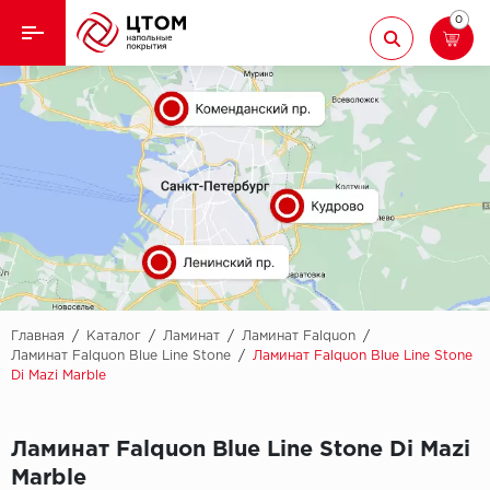
0
Назад
Назад
Кварцвиниловая плитка
Aberhof
Ламинат
Adelar
Ковролин
Alfa
Линолеум
AllureFloor
Паркет
Alpine floor
Главная
/
Каталог
/
Ламинат
/
Ламинат Falquon
/
Ламинат Falquon Blue Line Stone
/
Ламинат Falquon Blue Line Stone
Di Mazi Marble
Паркетная доска
Aquamax
Плинтус
Arbiton
Ламинат Falquon Blue Line Stone Di Mazi
Marble
Подложка
Berry Alloc