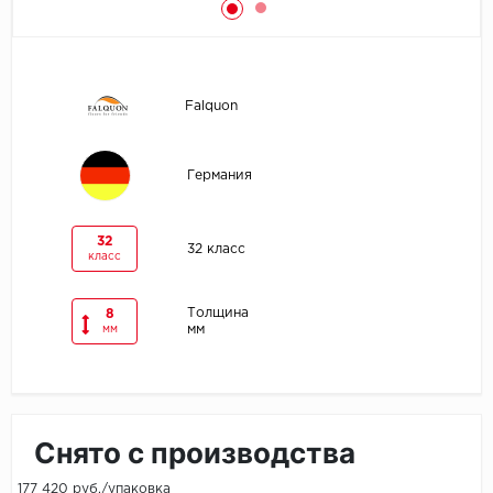
Egger
Ensten
Falquon
Fargo
Германия
Fast Floor
FineFlex
32
32 класс
класс
FineFloor
Толщина
8
мм
мм
Floor Click
Forbo
Forbo Allura Click
Снято с производства
HC luxury flooring
177 420 руб./упаковка