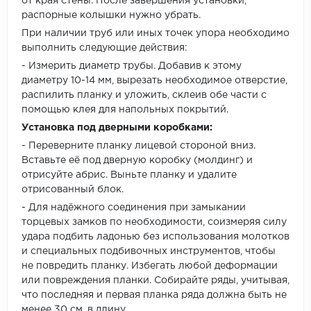
от края стены. После завершения установки,
распорные колышки нужно убрать.
При наличии труб или иных точек упора необходимо
выполнить следующие действия:
- Измерить диаметр трубы. Добавив к этому
диаметру 10-14 мм, вырезать необходимое отверстие,
распилить планку и уложить, склеив обе части с
помощью клея для напольных покрытий.
Установка под дверными коробками:
- Переверните планку лицевой стороной вниз.
Вставьте её под дверную коробку (молдинг) и
отрисуйте абрис. Выньте планку и удалите
отрисованный блок.
- Для надёжного соединения при замыкании
торцевых замков по необходимости, соизмеряя силу
удара подбить ладонью без использования молотков
и специальных подбивочных инструментов, чтобы
не повредить планку. Избегать любой деформации
или повреждения планки. Собирайте ряды, учитывая,
что последняя и первая планка ряда должна быть не
менее 30 см. в длину.