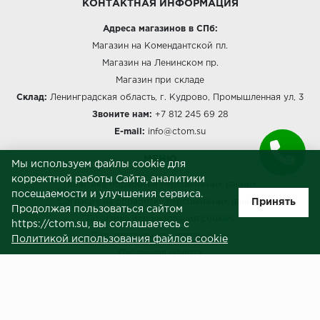
КОНТАКТНАЯ ИНФОРМАЦИЯ
Адреса магазинов в СПб:
Магазин на Комендантской пл.
Магазин на Ленинском пр.
Магазин при складе
Склад:
Ленинградская область, г. Кудрово, Промышленная ул, 3
Звоните нам:
+7 812 245 69 28
E-mail:
info@ctom.su
МЕНЮ
Мы используем файлы cookie для
корректной работы Сайта, аналитики
Политика обработки персональных данных
посещаемости и улучшения сервиса.
Принять
Согласие на обработку персональных данных
Продолжая пользоваться сайтом
Политика использования cookies
https://ctom.su, вы соглашаетесь с
Пользовательское соглашение
Политикой использования файлов cookie
Публичная оферта
Сведения о продавце (реквизиты)
ЗАКАЗЧИКАМ