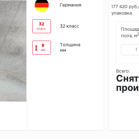
Германия
177 420 руб.
упаковка
32
32 класс
класс
Площад
пола, м
Толщина
8
мм
мм
Всего:
Снят
прои