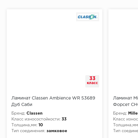
Начало второго (и последующих) ряда:
Место доставки
33
Правила
класс
Монтаж последнего ряда:
Ламинат Classen Ambience WR 53689
Ламинат Mi
Дуб Саби
Форсет CH
Бренд:
Classen
Бренд:
Mill
Класс износостойкости:
33
Класс износ
Толщина,мм:
10
Толщина,мм
Условия доставки
Тип соединения:
замковое
Тип соедине
Класс пожа