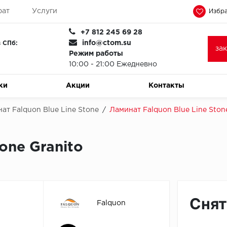
рат
Услуги
Избра
+7 812 245 69 28
info@ctom.su
 СПб:
за
Режим работы
10:00 - 21:00 Ежедневно
ки
Акции
Контакты
ат Falquon Blue Line Stone
/
Ламинат Falquon Blue Line Ston
one Granito
Снят
Falquon