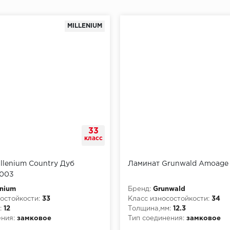
MILLENIUM
33
класс
llenium Country Дуб
Ламинат Grunwald Amoage
003
enium
Бренд:
Grunwald
остойкости:
33
Класс износостойкости:
34
:
12
Толщина,мм:
12.3
ния:
замковое
Тип соединения:
замковое
рной опасности:
КМ5
Класс пожарной опасности: