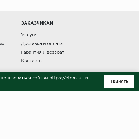
Изменение
ЗАКАЗЧИКАМ
Услуги
ых
Доставка и оплата
Гарантия и возврат
Контакты
ользоваться сайтом https://ctom.su, вы
Принять
ляемой положениями Статьи 437(п.2) ГК РФ. Несмотря на то, что были
о, не всегда своевременно отражаются изменения. Товар может