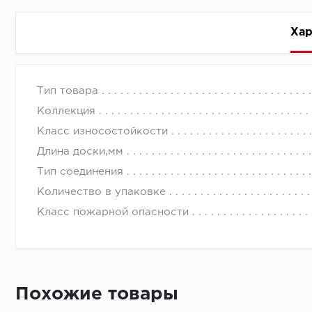
Хар
Стоимость доставки
Тип товара
Коллекция
Класс износостойкости
Длина доски,мм
Тип соединения
Первый ряд:
Количество в упаковке
Класс пожарной опасности
Монтаж второй и последующих пластин:
Похожие товары
Время доставки
Монтаж последней пластины первого ряда: