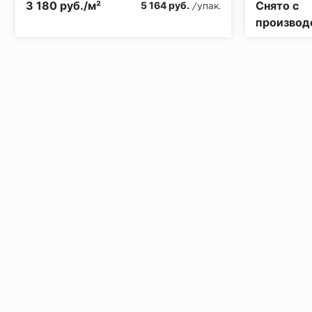
3 180 руб./м²
Снято с
5 164 руб.
/упак.
производ
Установка под дверными коробками:
Заключительные работы по установке: