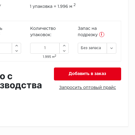
2
/
1 упаковка = 1.996 м
ь
Количество
Запас на
i
2
упаковок:
подрезку
Без запаса
2
1.995 м
о с
Добавить в заказ
зводства
Запросить оптовый прайс