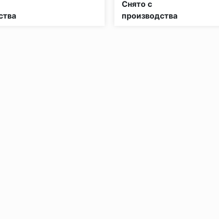
Снято с
ства
производства
без нагрузки в теч