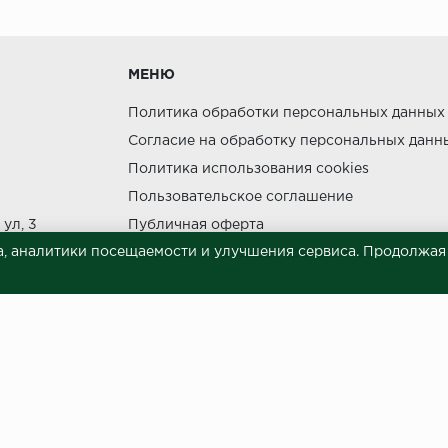
утки.
МЕНЮ
Политика обработки персональных данных
Согласие на обработку персональных данн
Политика использования cookies
ния прямых солнечных лучей.
Пользовательское соглашение
НЕ МОЖЕТ
ул, 3
Публичная оферта
, аналитики посещаемости и улучшения сервиса. Продолжая п
Сведения о продавце (реквизиты)
 материалов © 2023.
й характер и ни при каких условиях не является публичной офертой, опреде
готовки и размещения информации занимает некоторое время. Следовательн