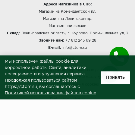
Адреса магазинов в СПб:
Магазин на Комендантской пл.
Магазин на Ленинском пр.
Магазин при складе
Склад:
Ленинградская область, г. Кудрово, Промышленная ул, 3
Звоните нам:
+7 812 245 69 28
E-mail:
info@ctom.su
МЕНЮ
Мы используем файлы cookie для
корректной работы Сайта, аналитики
Политика обработки персональных данных
посещаемости и улучшения сервиса.
Принять
Согласие на обработку персональных данных
Продолжая пользоваться сайтом
Политика использования cookies
https://ctom.su, вы соглашаетесь с
Пользовательское соглашение
Политикой использования файлов cookie
Публичная оферта
Сведения о продавце (реквизиты)
ЗАКАЗЧИКАМ
Услуги