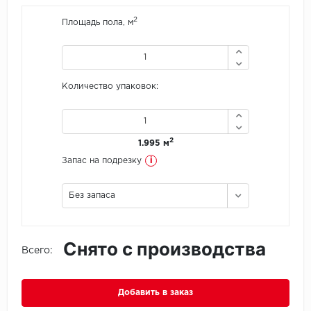
2
Площадь пола, м
Icon Floor
IVC Group
Количество упаковок:
Jinan PDM
Juteks
2
1.995 м
KDF
i
Запас на подрезку
Krono Xonic
Без запаса
LG Decotile
Снято с производства
LimeStone
Всего:
Lucky Floor
Добавить в заказ
Made in Belgium