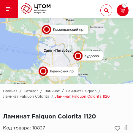
0
Назад
Назад
Кварцвиниловая плитка
Aberhof
Ламинат
Adelar
Ковролин
Alfa
Линолеум
AllureFloor
Паркет
Alpine floor
Главная
/
Каталог
/
Ламинат
/
Ламинат Falquon
/
Ламинат Falquon Colorita
/
Ламинат Falquon Colorita 1120
Паркетная доска
Aquamax
Ламинат Falquon Colorita 1120
Плинтус
Arbiton
Код товара:
10837
Подложка
Berry Alloc