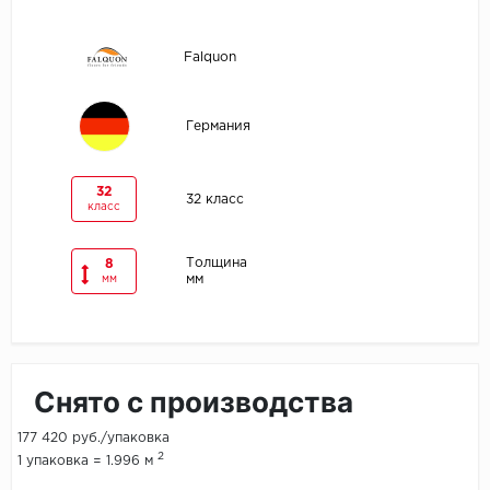
Egger
Falquon
Ensten
Германия
Fargo
Fast Floor
32
32 класс
класс
FineFlex
Толщина
8
мм
мм
FineFloor
Floor Click
Forbo
Снято с производства
Forbo Allura Click
177 420 руб./упаковка
2
1 упаковка = 1.996 м
HC luxury flooring