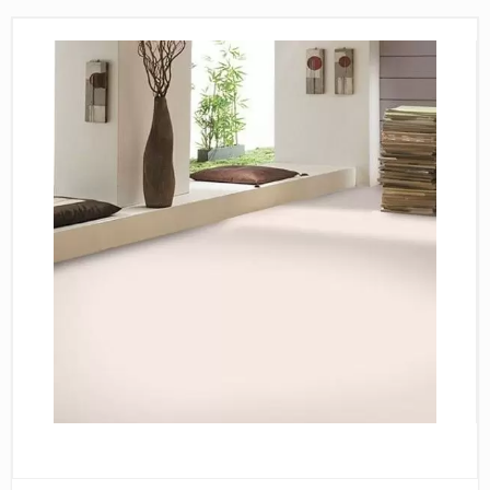
Пробковое покрытие
Bohofloor
Bonkeel
Classen
CorkArt Vinyl Con
CronaFloor
Damy Floor
Decoria
Dolce Flooring SP
ECO Parquet Alste
EcoClick