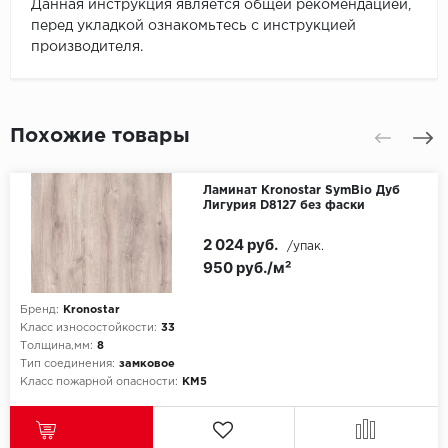
Данная инструкция является общей рекомендацией,
перед укладкой ознакомьтесь с инструкцией
производителя.
Похожие товары
Ламинат Kronostar SymBio Дуб
Лигурия D8127 без фаски
2 024 руб.
/упак.
950 руб./м²
Бренд:
Kronostar
Класс износостойкости:
33
Толщина,мм:
8
Тип соединения:
замковое
Класс пожарной опасности:
КМ5