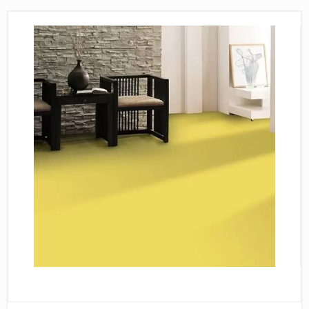
Пробковое покрытие
Bohofloor
Bonkeel
Classen
CorkArt Vinyl Con
CronaFloor
Damy Floor
Decoria
Dolce Flooring SP
ECO Parquet Alste
EcoClick