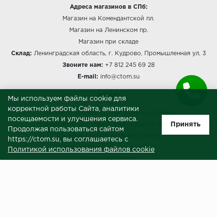
Адреса магазинов в СПб:
Магазин на Комендантской пл.
Магазин на Ленинском пр.
Магазин при складе
Склад:
Ленинградская область, г. Кудрово, Промышленная ул, 3
Звоните нам:
+7 812 245 69 28
E-mail:
info@ctom.su
МЕНЮ
Мы используем файлы cookie для
корректной работы Сайта, аналитики
Политика обработки персональных данных
посещаемости и улучшения сервиса.
Принять
Согласие на обработку персональных данных
Продолжая пользоваться сайтом
Политика использования cookies
https://ctom.su, вы соглашаетесь с
Пользовательское соглашение
Политикой использования файлов cookie
Публичная оферта
Сведения о продавце (реквизиты)
ЗАКАЗЧИКАМ
Услуги