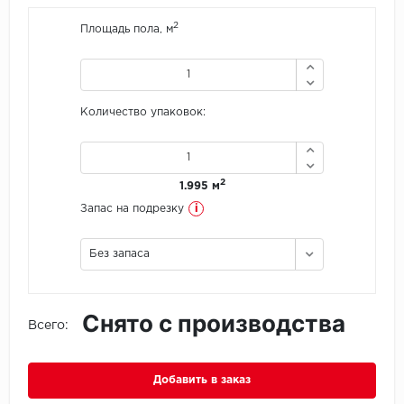
2
Площадь пола, м
Icon Floor
IVC Group
Количество упаковок:
Jinan PDM
Juteks
2
1.995 м
KDF
i
Запас на подрезку
Krono Xonic
Без запаса
LG Decotile
Снято с производства
LimeStone
Всего:
Lucky Floor
Добавить в заказ
Made in Belgium