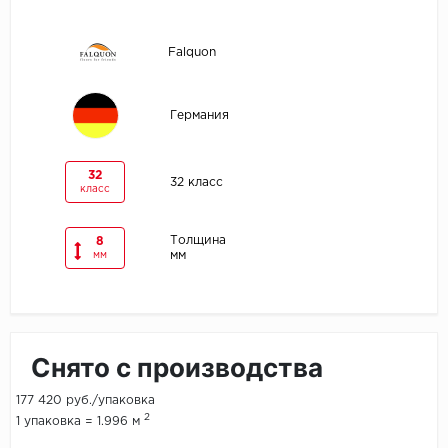
Egger
Falquon
Ensten
Германия
Fargo
Fast Floor
32
32 класс
класс
FineFlex
Толщина
8
мм
мм
FineFloor
Floor Click
Forbo
Снято с производства
Forbo Allura Click
177 420 руб./упаковка
2
1 упаковка = 1.996 м
HC luxury flooring