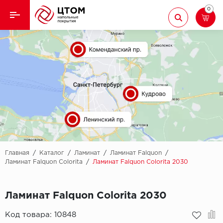
0
Назад
Назад
Кварцвиниловая плитка
Aberhof
Ламинат
Adelar
Ковролин
Alfa
Линолеум
AllureFloor
Паркет
Alpine floor
Главная
/
Каталог
/
Ламинат
/
Ламинат Falquon
/
Ламинат Falquon Colorita
/
Ламинат Falquon Colorita 2030
Паркетная доска
Aquamax
Ламинат Falquon Colorita 2030
Плинтус
Arbiton
Код товара:
10848
Подложка
Berry Alloc