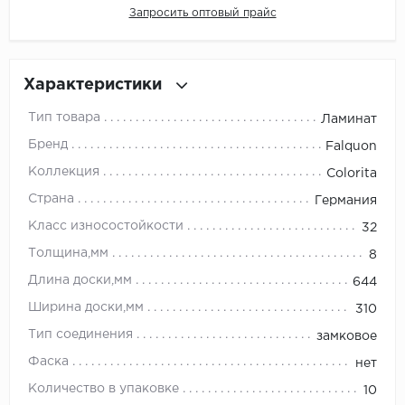
Запросить оптовый прайс
Millenium
Moduleo
Характеристики
Тип товара
Ламинат
Natisston
Бренд
Falquon
Next Step
Коллекция
Colorita
Страна
Германия
No brand
Класс износостойкости
32
Novafloor
Толщина,мм
8
Длина доски,мм
644
Pergo
Ширина доски,мм
310
Primavera
Тип соединения
замковое
Фаска
нет
Quality Flooring
Количество в упаковке
10