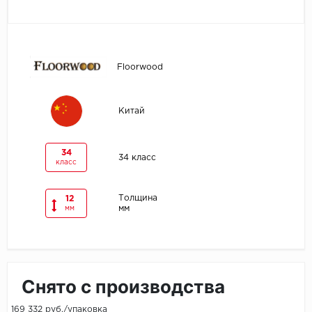
Egger
Ensten
Floorwood
Fargo
Китай
Fast Floor
FineFlex
34
34 класс
класс
FineFloor
Толщина
12
мм
мм
Floor Click
Forbo
Forbo Allura Click
Снято с производства
HC luxury flooring
169 332 руб./упаковка