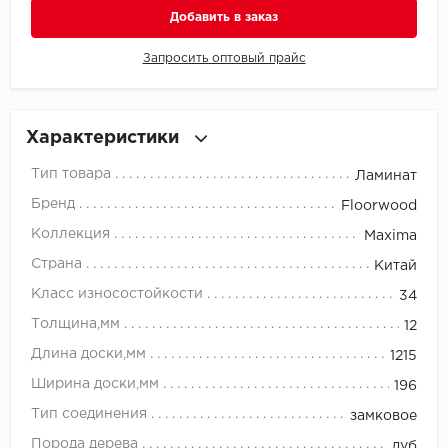
Добавить в заказ
Millenium
Запросить оптовый прайс
Moduleo
Natisston
Характеристики
Тип товара
Ламинат
Next Step
Бренд
Floorwood
No brand
Коллекция
Maxima
Страна
Китай
Novafloor
Класс износостойкости
34
Pergo
Толщина,мм
12
Длина доски,мм
1215
Primavera
Ширина доски,мм
196
Quality Flooring
Тип соединения
замковое
Порода дерева
дуб