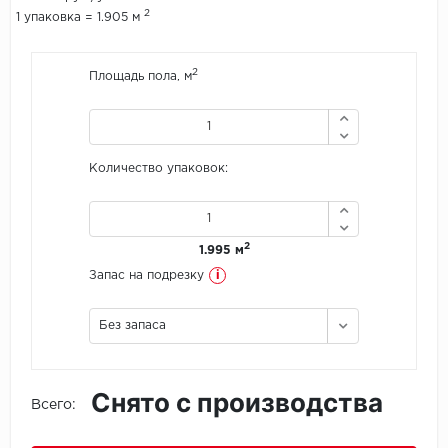
2
1 упаковка = 1.905 м
Icon Floor
2
Площадь пола, м
IVC Group
Jinan PDM
Количество упаковок:
Juteks
KDF
2
1.995 м
Krono Xonic
i
Запас на подрезку
LG Decotile
Без запаса
LimeStone
Снято с производства
Lucky Floor
Всего:
Made in Belgium