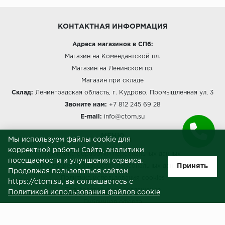
КОНТАКТНАЯ ИНФОРМАЦИЯ
Адреса магазинов в СПб:
Магазин на Комендантской пл.
Магазин на Ленинском пр.
Магазин при складе
Склад:
Ленинградская область, г. Кудрово, Промышленная ул, 3
Звоните нам:
+7 812 245 69 28
E-mail:
info@ctom.su
МЕНЮ
Мы используем файлы cookie для
корректной работы Сайта, аналитики
Политика обработки персональных данных
посещаемости и улучшения сервиса.
Принять
Согласие на обработку персональных данных
Продолжая пользоваться сайтом
Политика использования cookies
https://ctom.su, вы соглашаетесь с
Пользовательское соглашение
Политикой использования файлов cookie
Публичная оферта
Сведения о продавце (реквизиты)