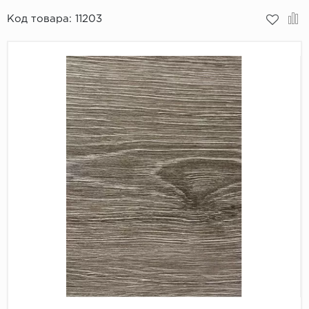
Код товара:
11203
Пробковое покрытие
Bohofloor
Bonkeel
Classen
CorkArt Vinyl Con
CronaFloor
Damy Floor
Decoria
Dolce Flooring SP
ECO Parquet Alste
EcoClick