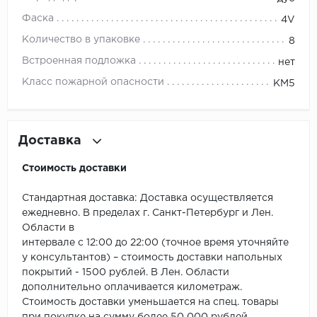
ROYCE
Фаска
4V
Smartprofile
Количество в упаковке
8
Встроенная подложка
нет
SPC
Класс пожарной опасности
КМ5
SPC Alta Step
SPC Betta
Доставка
SPC DEW
Стоимость доставки
SPC Flooring
Стандартная доставка: Доставка осуществляется
ежедневно. В пределах г. Санкт-Петербург и Лен.
SPC Ideal Flooring
Области в
интервале с 12:00 до 22:00 (точное время уточняйте
SPC Kronostep
у консультантов) – стоимость доставки напольных
покрытий - 1500 рублей. В Лен. Области
SPC Promo
дополнительно оплачивается километраж.
Стоимость доставки уменьшается на спец. товары