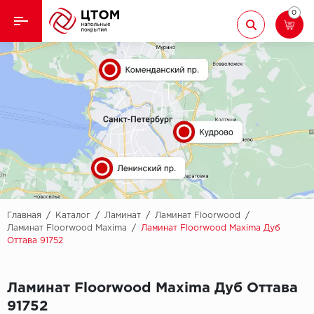
0
Назад
Назад
Кварцвиниловая плитка
Aberhof
Ламинат
Adelar
Ковролин
Alfa
Линолеум
AllureFloor
Паркет
Alpine floor
Главная
/
Каталог
/
Ламинат
/
Ламинат Floorwood
/
Ламинат Floorwood Maxima
/
Ламинат Floorwood Maxima Дуб
Оттава 91752
Паркетная доска
Aquamax
Плинтус
Arbiton
Ламинат Floorwood Maxima Дуб Оттава
91752
Подложка
Berry Alloc