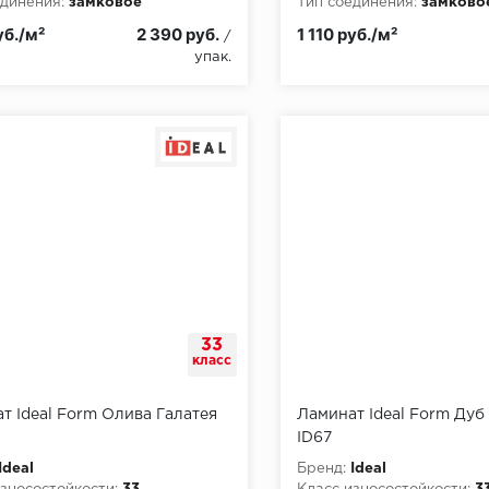
динения:
замковое
Тип соединения:
замково
пожарной опасности:
КМ3
Класс пожарной опасност
уб./м²
2 390 руб.
1 110 руб./м²
/
упак.
33
класс
т Ideal Form Олива Галатея
Ламинат Ideal Form Дуб
ID67
Ideal
Бренд:
Ideal