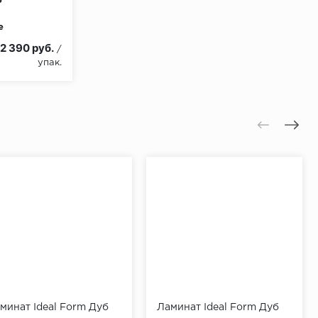
3
е
и:
КМ3
2 390 руб.
/
упак.
минат Ideal Form Дуб
Ламинат Ideal Form Дуб