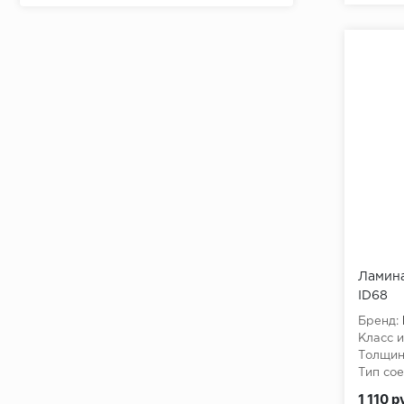
Ламина
ID68
Бренд:
Класс и
Толщин
Тип сое
Класс 
1 110 р