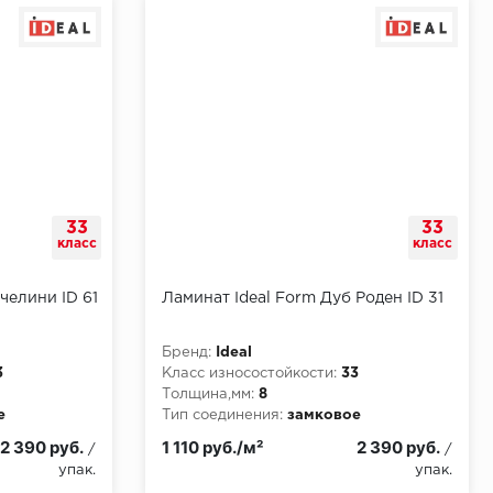
33
33
класс
класс
челини ID 61
Ламинат Ideal Form Дуб Роден ID 31
Бренд:
Ideal
3
Класс износостойкости:
33
Толщина,мм:
8
е
Тип соединения:
замковое
и:
КМ3
Класс пожарной опасности:
КМ3
2 390 руб.
1 110 руб./м²
2 390 руб.
/
/
упак.
упак.