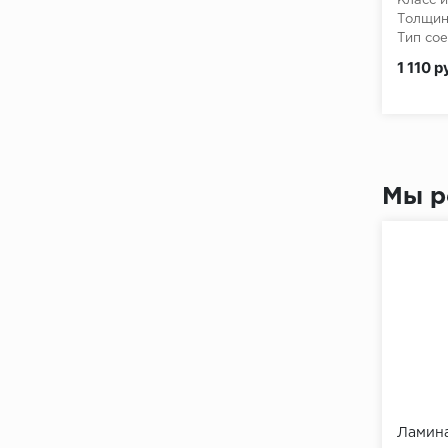
Класс и
Толщин
Тип сое
Класс 
1 110 р
Мы р
Ламина