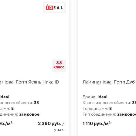
33
класс
т Ideal Form Ясень Ника ID
Ламинат Ideal Form Дуб 
Ideal
Бренд:
Ideal
зносостойкости:
33
Класс износостойкости:
3
а,мм:
8
Толщина,мм:
8
динения:
замковое
Тип соединения:
замково
пожарной опасности:
КМ3
Класс пожарной опасност
уб./м²
2 390 руб.
1 110 руб./м²
/
упак.