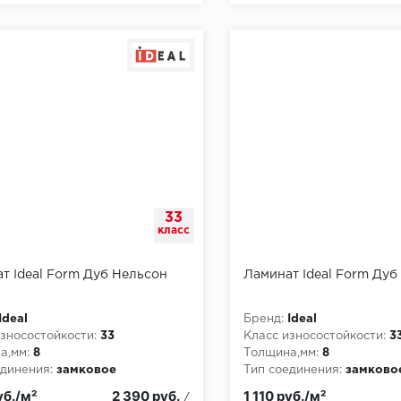
33
класс
т Ideal Form Дуб Нельсон
Ламинат Ideal Form Дуб
Ideal
Бренд:
Ideal
зносостойкости:
33
Класс износостойкости:
3
а,мм:
8
Толщина,мм:
8
динения:
замковое
Тип соединения:
замково
пожарной опасности:
КМ3
Класс пожарной опасност
уб./м²
2 390 руб.
1 110 руб./м²
/