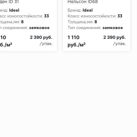
ден ID 31
Нельсон ID68
енд:
Ideal
Бренд:
Ideal
асс износостойкости:
33
Класс износостойкости:
33
лщина,мм:
8
Толщина,мм:
8
п соединения:
замковое
Тип соединения:
замковое
асс пожарной опасности:
Класс пожарной опасности:
110
1 110
2 390 руб.
2 390 руб.
3
КМ3
б./м²
руб./м²
/упак.
/упак.