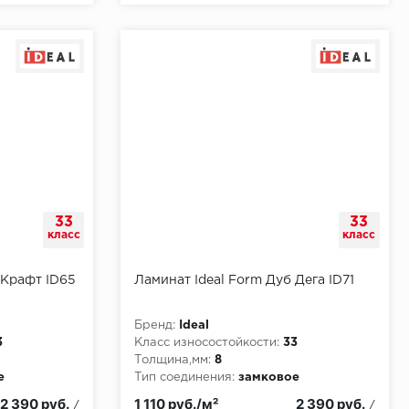
33
33
класс
класс
 Крафт ID65
Ламинат Ideal Form Дуб Дега ID71
Бренд:
Ideal
3
Класс износостойкости:
33
Толщина,мм:
8
е
Тип соединения:
замковое
и:
КМ3
Класс пожарной опасности:
КМ3
2 390 руб.
1 110 руб./м²
2 390 руб.
/
/