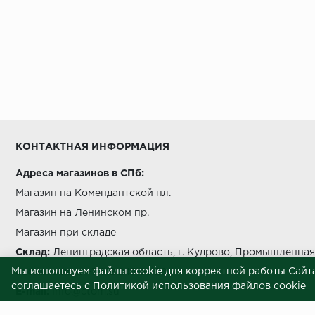
КОНТАКТНАЯ ИНФОРМАЦИЯ
Адреса магазинов в СПб:
Магазин на Комендантской пл.
Магазин на Ленинском пр.
Магазин при складе
Склад:
Ленинградская область, г. Кудрово, Промышленная 
Мы используем файлы cookie для корректной работы Сайта
Звоните нам:
+7 812 245 69 28
соглашаетесь с
Политикой использования файлов cookie
E-mail:
info@ctom.su