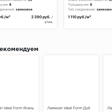
зносостойкости:
33
Класс износостойкости:
3
а,мм:
8
Толщина,мм:
8
динения:
замковое
Тип соединения:
замково
пожарной опасности:
КМ3
Класс пожарной опасност
уб./м²
2 390 руб.
1 110 руб./м²
/
упак.
екомендуем
т Ideal Form Ясень
Ламинат Ideal Form Дуб
Ла