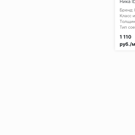
Ника I
Бренд:
Класс и
Толщин
Тип сое
Класс 
1 110
КМ3
руб./м