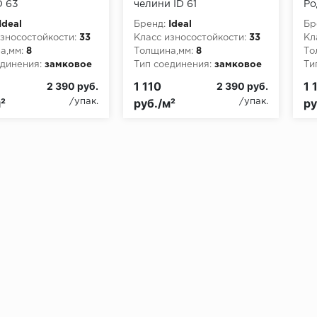
D 63
челини ID 61
Ро
Ideal
Бренд:
Ideal
Бр
зносостойкости:
33
Класс износостойкости:
33
Кл
а,мм:
8
Толщина,мм:
8
То
динения:
замковое
Тип соединения:
замковое
Ти
пожарной опасности:
Класс пожарной опасности:
Кл
1 110
1 
2 390 руб.
2 390 руб.
КМ3
КМ
²
руб./м²
ру
/упак.
/упак.