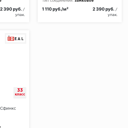
е
Тип соединения:
замковое
и:
КМ3
Класс пожарной опасности:
КМ3
2 390 руб.
1 110 руб./м²
2 390 руб.
/
/
упак.
упак.
33
класс
 Сфинкс