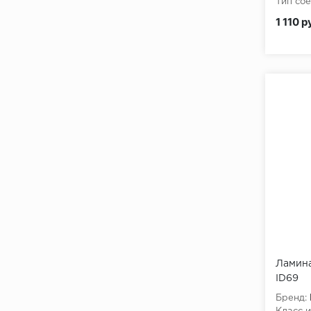
Тип сое
Класс 
1 110 р
Ламина
ID69
Бренд: