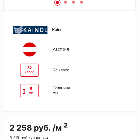
Egger
Ensten
Kaindl
Fargo
Австрия
Fast Floor
FineFlex
32
32 класс
класс
FineFloor
Толщина
8
мм
мм
Floor Click
Forbo
Forbo Allura Click
2
2 258 руб. /м
HC luxury flooring
5 419 руб./упаковка