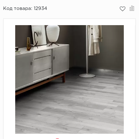
Код товара:
12934
Пробковое покрытие
Bohofloor
Bonkeel
Classen
CorkArt Vinyl Con
CronaFloor
Damy Floor
Decoria
Dolce Flooring SP
ECO Parquet Alste
EcoClick