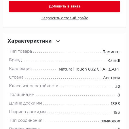
Добавить в заказ
Millenium
Запросить оптовый прайс
Moduleo
Natisston
Характеристики
Next Step
Тип товара
Ламинат
Бренд
Kaindl
No brand
Коллекция
Natural Touch 832 СТАНДАРТ
Novafloor
Страна
Австрия
Класс износостойкости
32
Pergo
Толщина,мм
8
Primavera
Длина доски,мм
1383
Ширина доски,мм
193
Quality Flooring
Тип соединения
замковое