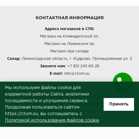
КОНТАКТНАЯ ИНФОРМАЦИЯ
Адреса магазинов в СПб:
Магазин на Комендантской пл.
Магазин на Ленинском пр.
Магазин при складе
Склад:
Ленинградская область, г. Кудрово, Промышленная ул, 3
Звоните нам:
+7 812 245 69 28
E-mail:
info@ctom.su
МЕНЮ
Мы используем файлы cookie для
корректной работы Сайта, аналитики
Политика обработки персональных данных
посещаемости и улучшения сервиса.
Принять
Согласие на обработку персональных данных
Продолжая пользоваться сайтом
Политика использования cookies
https://ctom.su, вы соглашаетесь с
Пользовательское соглашение
Политикой использования файлов cookie
Публичная оферта
Сведения о продавце (реквизиты)