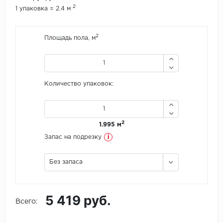
2
1 упаковка = 2.4 м
Icon Floor
2
Площадь пола, м
IVC Group
Jinan PDM
Количество упаковок:
Juteks
KDF
2
1.995 м
Krono Xonic
i
Запас на подрезку
LG Decotile
Без запаса
LimeStone
5 419 руб.
Lucky Floor
Всего:
Made in Belgium