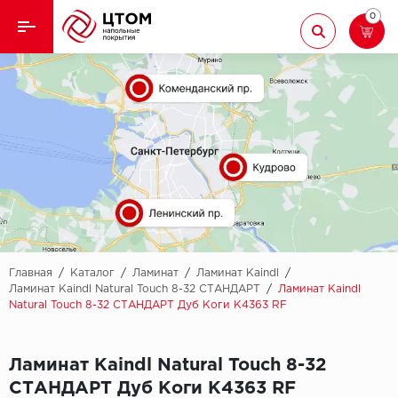
0
Назад
Назад
Кварцвиниловая плитка
Aberhof
Ламинат
Adelar
Ковролин
Alfa
Линолеум
AllureFloor
Паркет
Alpine floor
Главная
/
Каталог
/
Ламинат
/
Ламинат Kaindl
/
Ламинат Kaindl Natural Touch 8-32 СТАНДАРТ
/
Ламинат Kaindl
Natural Touch 8-32 СТАНДАРТ Дуб Коги К4363 RF
Паркетная доска
Aquamax
Плинтус
Arbiton
Ламинат Kaindl Natural Touch 8-32
СТАНДАРТ Дуб Коги К4363 RF
Подложка
Berry Alloc