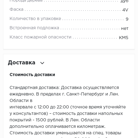
ROYCE
Порода дерева
дуб
Фаска
4V
Smartprofile
Количество в упаковке
9
SPC
Встроенная подложка
нет
Класс пожарной опасности
КМ5
SPC Alta Step
SPC Betta
Доставка
SPC DEW
Стоимость доставки
SPC Flooring
Стандартная доставка: Доставка осуществляется
ежедневно. В пределах г. Санкт-Петербург и Лен.
SPC Ideal Flooring
Области в
интервале с 12:00 до 22:00 (точное время уточняйте
SPC Kronostep
у консультантов) – стоимость доставки напольных
покрытий - 1500 рублей. В Лен. Области
SPC Promo
дополнительно оплачивается километраж.
Стоимость доставки уменьшается на спец. товары