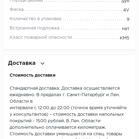
ROYCE
Порода дерева
дуб
Фаска
4V
Smartprofile
Количество в упаковке
9
SPC
Встроенная подложка
нет
Класс пожарной опасности
КМ5
SPC Alta Step
SPC Betta
Доставка
SPC DEW
Стоимость доставки
SPC Flooring
Стандартная доставка: Доставка осуществляется
ежедневно. В пределах г. Санкт-Петербург и Лен.
SPC Ideal Flooring
Области в
интервале с 12:00 до 22:00 (точное время уточняйте
SPC Kronostep
у консультантов) – стоимость доставки напольных
покрытий - 1500 рублей. В Лен. Области
SPC Promo
дополнительно оплачивается километраж.
Стоимость доставки уменьшается на спец. товары