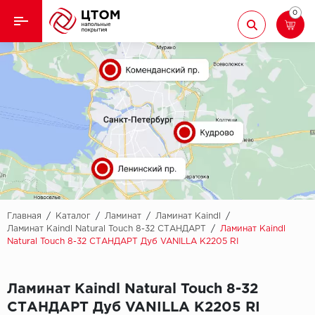
0
Назад
Назад
Кварцвиниловая плитка
Aberhof
Ламинат
Adelar
Ковролин
Alfa
Линолеум
AllureFloor
Паркет
Alpine floor
Главная
/
Каталог
/
Ламинат
/
Ламинат Kaindl
/
Ламинат Kaindl Natural Touch 8-32 СТАНДАРТ
/
Ламинат Kaindl
Natural Touch 8-32 СТАНДАРТ Дуб VANILLA К2205 RI
Паркетная доска
Aquamax
Плинтус
Arbiton
Ламинат Kaindl Natural Touch 8-32
СТАНДАРТ Дуб VANILLA К2205 RI
Подложка
Berry Alloc