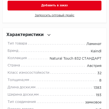
Добавить в заказ
Millenium
Запросить оптовый прайс
Moduleo
Natisston
Характеристики
Next Step
Тип товара
Ламинат
Бренд
Kaindl
No brand
Коллекция
Natural Touch 832 СТАНДАРТ
Novafloor
Страна
Австрия
Класс износостойкости
32
Pergo
Толщина,мм
8
Primavera
Длина доски,мм
1383
Ширина доски,мм
193
Quality Flooring
Тип соединения
замковое