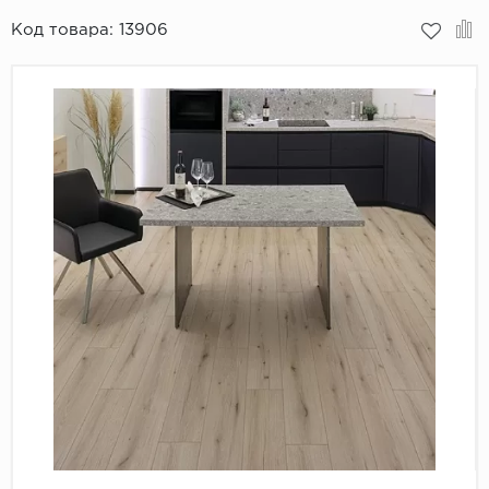
Код товара:
13906
Пробковое покрытие
Bohofloor
Bonkeel
Classen
CorkArt Vinyl Con
CronaFloor
Damy Floor
Decoria
Dolce Flooring SP
ECO Parquet Alste
EcoClick