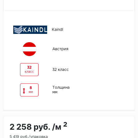
Egger
Ensten
Kaindl
Fargo
Австрия
Fast Floor
FineFlex
32
32 класс
класс
FineFloor
Толщина
8
мм
мм
Floor Click
Forbo
Forbo Allura Click
2
2 258 руб. /м
HC luxury flooring
5 419 руб./упаковка