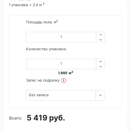
2
1 упаковка = 2.4 м
Icon Floor
2
Площадь пола, м
IVC Group
Jinan PDM
Количество упаковок:
Juteks
KDF
2
1.995 м
Krono Xonic
i
Запас на подрезку
LG Decotile
Без запаса
LimeStone
5 419 руб.
Lucky Floor
Всего:
Made in Belgium