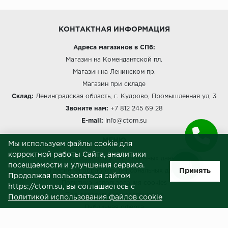
КОНТАКТНАЯ ИНФОРМАЦИЯ
Адреса магазинов в СПб:
Магазин на Комендантской пл.
Магазин на Ленинском пр.
Магазин при складе
Склад:
Ленинградская область, г. Кудрово, Промышленная ул, 3
Звоните нам:
+7 812 245 69 28
E-mail:
info@ctom.su
МЕНЮ
Мы используем файлы cookie для
корректной работы Сайта, аналитики
Политика обработки персональных данных
посещаемости и улучшения сервиса.
Принять
Согласие на обработку персональных данных
Продолжая пользоваться сайтом
Политика использования cookies
https://ctom.su, вы соглашаетесь с
Пользовательское соглашение
Политикой использования файлов cookie
Публичная оферта
Сведения о продавце (реквизиты)