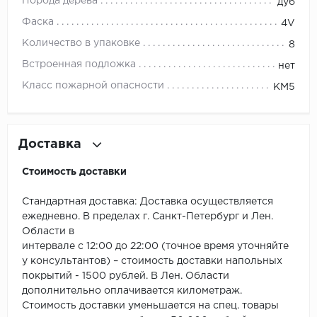
ROYCE
Порода дерева
дуб
Фаска
4V
Smartprofile
Количество в упаковке
8
SPC
Встроенная подложка
нет
Класс пожарной опасности
КМ5
SPC Alta Step
SPC Betta
Доставка
SPC DEW
Стоимость доставки
SPC Flooring
Стандартная доставка: Доставка осуществляется
ежедневно. В пределах г. Санкт-Петербург и Лен.
SPC Ideal Flooring
Области в
интервале с 12:00 до 22:00 (точное время уточняйте
SPC Kronostep
у консультантов) – стоимость доставки напольных
покрытий - 1500 рублей. В Лен. Области
SPC Promo
дополнительно оплачивается километраж.
Стоимость доставки уменьшается на спец. товары