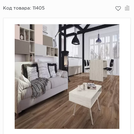
Код товара:
11405
Пробковое покрытие
Bohofloor
Bonkeel
Classen
CorkArt Vinyl Con
CronaFloor
Damy Floor
Decoria
Dolce Flooring SP
ECO Parquet Alste
EcoClick