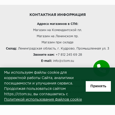
КОНТАКТНАЯ ИНФОРМАЦИЯ
Адреса магазинов в СПб:
Магазин на Комендантской пл.
Магазин на Ленинском пр.
Магазин при складе
Склад:
Ленинградская область, г. Кудрово, Промышленная ул, 3
Звоните нам:
+7 812 245 69 28
E-mail:
info@ctom.su
МЕНЮ
Мы используем файлы cookie для
корректной работы Сайта, аналитики
Политика обработки персональных данных
посещаемости и улучшения сервиса.
Принять
Согласие на обработку персональных данных
Продолжая пользоваться сайтом
Политика использования cookies
https://ctom.su, вы соглашаетесь с
Пользовательское соглашение
Политикой использования файлов cookie
Публичная оферта
Сведения о продавце (реквизиты)