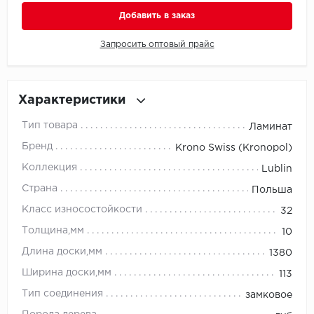
Добавить в заказ
Millenium
Запросить оптовый прайс
Moduleo
Natisston
Характеристики
Next Step
Тип товара
Ламинат
Бренд
Krono Swiss (Kronopol)
No brand
Коллекция
Lublin
Novafloor
Страна
Польша
Класс износостойкости
32
Pergo
Толщина,мм
10
Primavera
Длина доски,мм
1380
Ширина доски,мм
113
Quality Flooring
Тип соединения
замковое