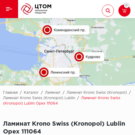
0
Назад
Назад
Кварцвиниловая плитка
Aberhof
Ламинат
Adelar
Ковролин
Alfa
Линолеум
AllureFloor
Паркет
Alpine floor
Главная
/
Каталог
/
Ламинат
/
Ламинат Krono Swiss (Kronopol)
/
Ламинат Krono Swiss (Kronopol) Lublin
/
Ламинат Krono Swiss
(Kronopol) Lublin Орех 111064
Паркетная доска
Aquamax
Плинтус
Arbiton
Ламинат Krono Swiss (Kronopol) Lublin
Орех 111064
Подложка
Berry Alloc