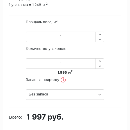
2
1 упаковка = 1.248 м
Icon Floor
2
Площадь пола, м
IVC Group
Jinan PDM
Количество упаковок:
Juteks
KDF
2
1.995 м
Krono Xonic
i
Запас на подрезку
LG Decotile
Без запаса
LimeStone
1 997 руб.
Lucky Floor
Всего:
Made in Belgium