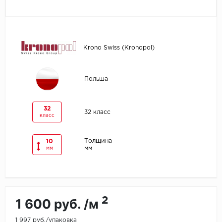
Egger
Ensten
Krono Swiss (Kronopol)
Fargo
Польша
Fast Floor
FineFlex
32
32 класс
класс
FineFloor
Толщина
10
мм
мм
Floor Click
Forbo
Forbo Allura Click
2
1 600 руб. /м
HC luxury flooring
1 997 руб./упаковка