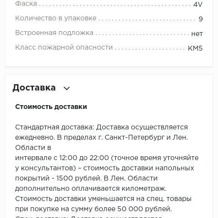
ROYCE
Фаска
4V
Количество в упаковке
9
Smartprofile
Встроенная подложка
нет
SPC
Класс пожарной опасности
КМ5
SPC Alta Step
Доставка
SPC Betta
Стоимость доставки
SPC DEW
Стандартная доставка: Доставка осуществляется
SPC Flooring
ежедневно. В пределах г. Санкт-Петербург и Лен.
Области в
SPC Ideal Flooring
интервале с 12:00 до 22:00 (точное время уточняйте
у консультантов) – стоимость доставки напольных
SPC Kronostep
покрытий - 1500 рублей. В Лен. Области
дополнительно оплачивается километраж.
SPC Promo
Стоимость доставки уменьшается на спец. товары
при покупке на сумму более 50 000 рублей.