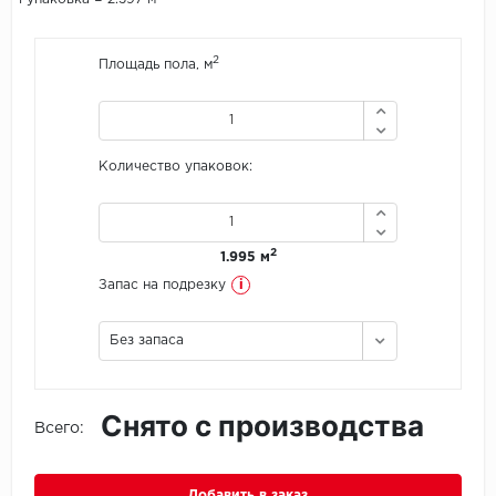
Icon Floor
2
Площадь пола, м
IVC Group
Jinan PDM
Количество упаковок:
Juteks
KDF
2
1.995 м
i
Запас на подрезку
Krono Xonic
Без запаса
LG Decotile
LimeStone
Снято с производства
Всего:
Lucky Floor
Made in Belgium
Добавить в заказ