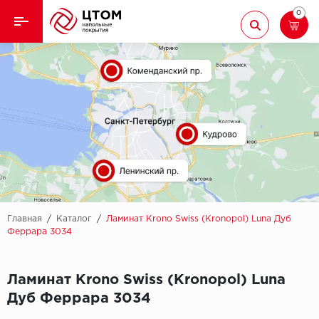
0
Назад
Назад
Кварцвиниловая плитка
Aberhof
Ламинат
Adelar
Ковролин
Alfa
Линолеум
AllureFloor
Паркет
Alpine floor
Главная
/
Каталог
/
Ламинат Krono Swiss (Kronopol) Luna Дуб
Феррара 3034
Паркетная доска
Aquamax
Ламинат Krono Swiss (Kronopol) Luna
Плинтус
Arbiton
Дуб Феррара 3034
Подложка
Berry Alloc