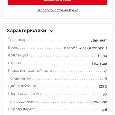
Запросить оптовый прайс
Millenium
Moduleo
Характеристики
Natisston
Тип товара
Ламинат
Next Step
Бренд
Krono Swiss (Kronopol)
Коллекция
Luna
No brand
Страна
Польша
Novafloor
Класс износостойкости
32
Толщина,мм
8
Pergo
Длина доски,мм
1380
Primavera
Ширина доски,мм
193
Тип соединения
замковое
Quality Flooring
Порода дерева
дуб