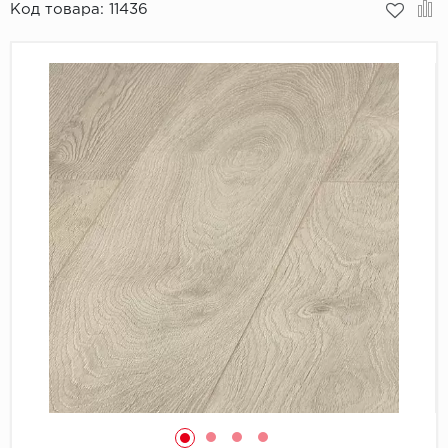
Код товара:
11436
Пробковое покрытие
Bohofloor
Bonkeel
Classen
CorkArt Vinyl Con
CronaFloor
Damy Floor
Decoria
Dolce Flooring SP
ECO Parquet Alste
EcoClick