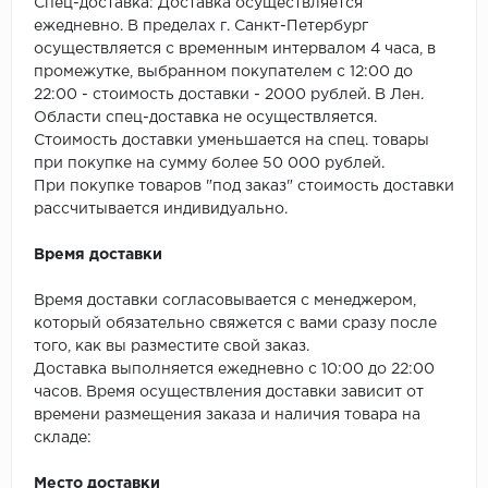
SPC Stronghold
Спец-доставка: Доставка осуществляется
ежедневно. В пределах г. Санкт-Петербург
осуществляется с временным интервалом 4 часа, в
TANTO
промежутке, выбранном покупателем с 12:00 до
22:00 - стоимость доставки - 2000 рублей. В Лен.
Tarkett
Области спец-доставка не осуществляется.
Стоимость доставки уменьшается на спец. товары
Tulesna
при покупке на сумму более 50 000 рублей.
При покупке товаров "под заказ" стоимость доставки
Veon
рассчитывается индивидуально.
Vinil click
Время доставки
Vinilam
Время доставки согласовывается с менеджером,
который обязательно свяжется с вами сразу после
Wonderful Vinyl Fl
того, как вы разместите свой заказ.
Доставка выполняется ежедневно с 10:00 до 22:00
часов. Время осуществления доставки зависит от
времени размещения заказа и наличия товара на
складе:
Место доставки