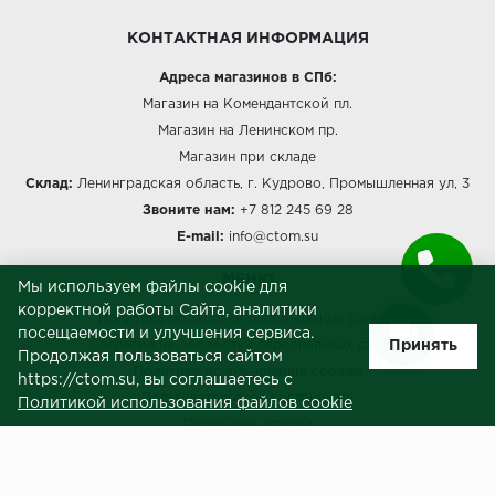
КОНТАКТНАЯ ИНФОРМАЦИЯ
Адреса магазинов в СПб:
Магазин на Комендантской пл.
Магазин на Ленинском пр.
Магазин при складе
Склад:
Ленинградская область, г. Кудрово, Промышленная ул, 3
Звоните нам:
+7 812 245 69 28
E-mail:
info@ctom.su
МЕНЮ
Мы используем файлы cookie для
корректной работы Сайта, аналитики
Политика обработки персональных данных
посещаемости и улучшения сервиса.
Принять
Согласие на обработку персональных данных
Продолжая пользоваться сайтом
Политика использования cookies
https://ctom.su, вы соглашаетесь с
Пользовательское соглашение
Политикой использования файлов cookie
Публичная оферта
Сведения о продавце (реквизиты)
ЗАКАЗЧИКАМ