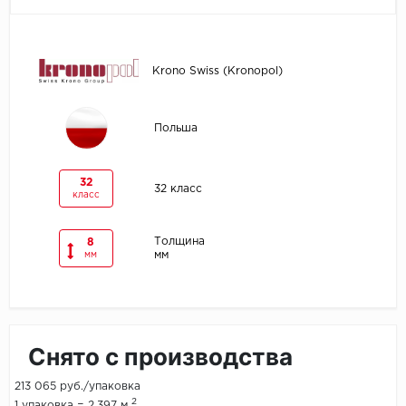
Egger
Krono Swiss (Kronopol)
Ensten
Fargo
Польша
Fast Floor
32
32 класс
класс
FineFlex
FineFloor
Толщина
8
мм
мм
Floor Click
Forbo
Снято с производства
Forbo Allura Click
213 065 руб./упаковка
HC luxury flooring
2
1 упаковка = 2.397 м