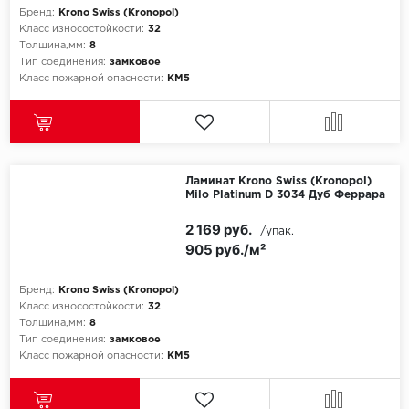
Бренд:
Krono Swiss (Kronopol)
Класс износостойкости:
32
Icon Floor
Толщина,мм:
8
Тип соединения:
замковое
IVC Group
Класс пожарной опасности:
КМ5
Jinan PDM
Juteks
Ламинат Krono Swiss (Kronopol)
Milo Platinum D 3034 Дуб Феррара
KDF
2 169 руб.
/упак.
Krono Xonic
905 руб./м²
LG Decotile
Бренд:
Krono Swiss (Kronopol)
Класс износостойкости:
32
Толщина,мм:
8
LimeStone
Тип соединения:
замковое
Класс пожарной опасности:
КМ5
Lucky Floor
Made in Belgium