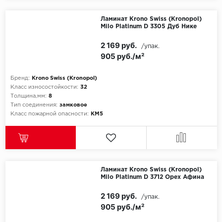
Egger
Ламинат Krono Swiss (Kronopol)
Milo Platinum D 3305 Дуб Нике
Ensten
2 169 руб.
/упак.
905 руб./м²
Fargo
Бренд:
Krono Swiss (Kronopol)
Fast Floor
Класс износостойкости:
32
Толщина,мм:
8
Тип соединения:
замковое
FineFlex
Класс пожарной опасности:
КМ5
FineFloor
Floor Click
Ламинат Krono Swiss (Kronopol)
Forbo
Milo Platinum D 3712 Орех Афина
2 169 руб.
/упак.
Forbo Allura Click
905 руб./м²
HC luxury flooring