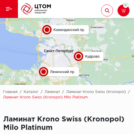
0
Назад
Назад
Кварцвиниловая плитка
Aberhof
Ламинат
Adelar
Ковролин
Alfa
Линолеум
AllureFloor
Паркет
Alpine floor
Главная
/
Каталог
/
Ламинат
/
Ламинат Krono Swiss (Kronopol)
/
Ламинат Krono Swiss (Kronopol) Milo Platinum
Паркетная доска
Aquamax
Плинтус
Ламинат Krono Swiss (Kronopol)
Arbiton
Milo Platinum
Подложка
Berry Alloc