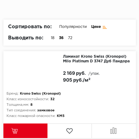
Пробковое покрытие
Bohofloor
Bonkeel
Сортировать по:
Популярности
Цене
Выводить по:
18
36
72
Classen
CorkArt Vinyl Con
Ламинат Krono Swiss (Kronopol)
Milo Platinum D 3747 Дуб Пандора
CronaFloor
2 169 руб.
/упак.
905 руб./м²
Damy Floor
Бренд:
Krono Swiss (Kronopol)
Decoria
Класс износостойкости:
32
Толщина,мм:
8
Dolce Flooring SP
Тип соединения:
замковое
Класс пожарной опасности:
КМ5
ECO Parquet Alste
EcoClick