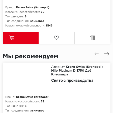
ROYCE
Бренд:
Krono Swiss (Kronopol)
Smartprofile
Класс износостойкости:
32
Толщина,мм:
8
Тип соединения:
замковое
SPC
Класс пожарной опасности:
КМ5
SPC Alta Step
SPC Betta
Мы рекомендуем
SPC DEW
Ламинат Krono Swiss (Kronopol)
SPC Flooring
Milo Platinum D 3750 Дуб
Клеопатра
SPC Ideal Flooring
Снято с производства
SPC Kronostep
Бренд:
Krono Swiss (Kronopol)
Класс износостойкости:
32
SPC Promo
Толщина,мм:
8
Тип соединения:
замковое