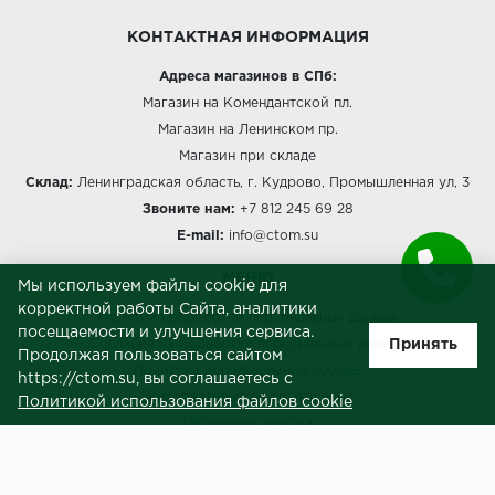
КОНТАКТНАЯ ИНФОРМАЦИЯ
Адреса магазинов в СПб:
Магазин на Комендантской пл.
Магазин на Ленинском пр.
Магазин при складе
Склад:
Ленинградская область, г. Кудрово, Промышленная ул, 3
Звоните нам:
+7 812 245 69 28
E-mail:
info@ctom.su
МЕНЮ
Мы используем файлы cookie для
корректной работы Сайта, аналитики
Политика обработки персональных данных
посещаемости и улучшения сервиса.
Принять
Согласие на обработку персональных данных
Продолжая пользоваться сайтом
Политика использования cookies
https://ctom.su, вы соглашаетесь с
Пользовательское соглашение
Политикой использования файлов cookie
Публичная оферта
Сведения о продавце (реквизиты)
ЗАКАЗЧИКАМ