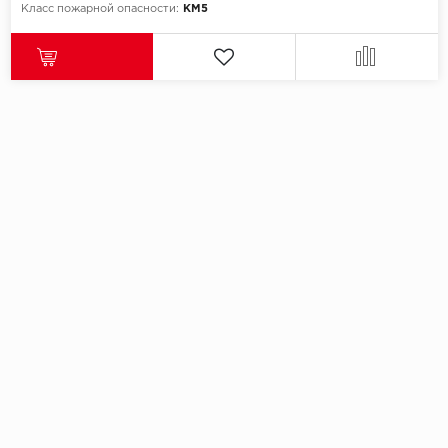
SPC Stronghold
Класс пожарной опасности:
КМ5
TANTO
Tarkett
Tulesna
Veon
Vinil click
Vinilam
Wonderful Vinyl Fl