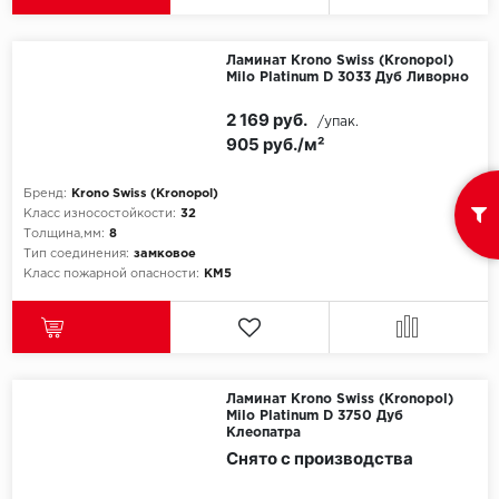
Millenium
Ламинат Krono Swiss (Kronopol)
Milo Platinum D 3033 Дуб Ливорно
Moduleo
2 169 руб.
/упак.
905 руб./м²
Natisston
Бренд:
Krono Swiss (Kronopol)
Next Step
Класс износостойкости:
32
Толщина,мм:
8
No brand
Тип соединения:
замковое
Класс пожарной опасности:
КМ5
Novafloor
Pergo
Primavera
Ламинат Krono Swiss (Kronopol)
Milo Platinum D 3750 Дуб
Клеопатра
Quality Flooring
Снято с производства