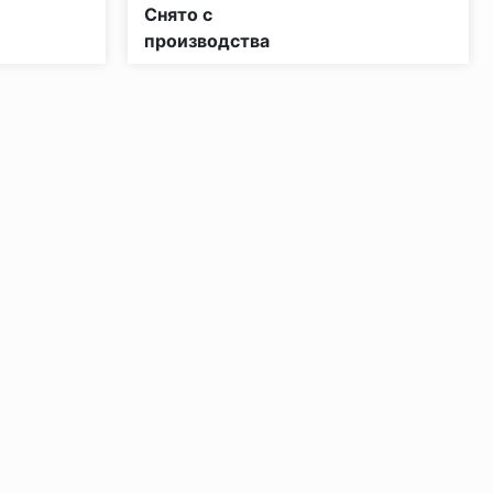
КМ4
Класс пожарной опасности:
КМ3
Снято с
производства
ении 48 часов