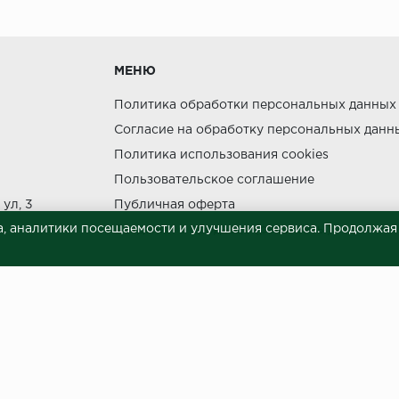
утки.
МЕНЮ
Политика обработки персональных данных
Согласие на обработку персональных данн
Политика использования cookies
ния прямых солнечных лучей.
Пользовательское соглашение
НЕ МОЖЕТ
ул, 3
Публичная оферта
, аналитики посещаемости и улучшения сервиса. Продолжая п
Сведения о продавце (реквизиты)
 материалов © 2023.
й характер и ни при каких условиях не является публичной офертой, опреде