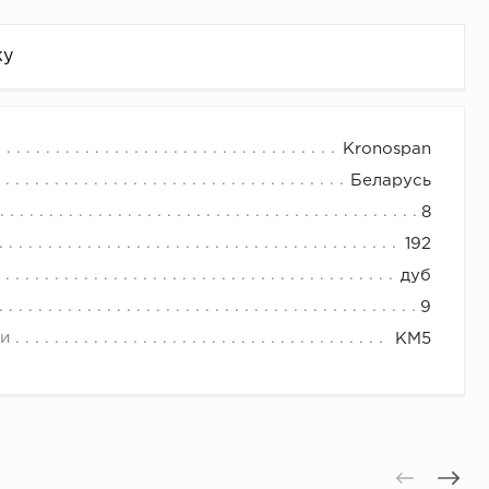
жу
Kronospan
Беларусь
8
192
дуб
9
и
КМ5