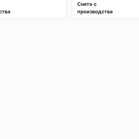
рной опасности:
КМ5
Класс пожарной опасности:
Снято с
ства
производства
без нагрузки в теч