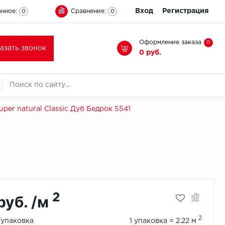
Вход
Регистрация
нное:
Сравнение:
0
0
Оформление заказа
0
казать звонок
0 руб.
per natural Classic Дуб Бедрок 5541
2
руб. /м
2
./упаковка
1 упаковка = 2.22 м