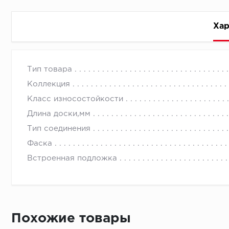
Хар
Стоимость доставки
Тип товара
Коллекция
Класс износостойкости
Длина доски,мм
Тип соединения
Первый ряд:
Фаска
Встроенная подложка
Монтаж второй и последующих пластин:
Похожие товары
Время доставки