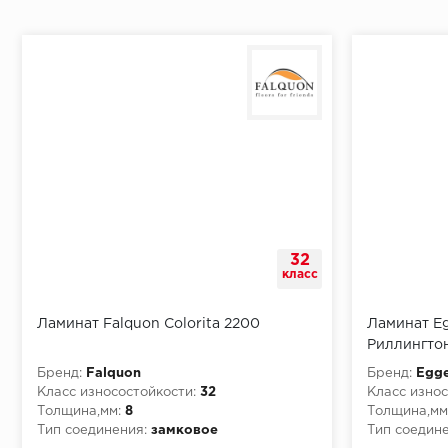
Монтаж последней пластины первого ряда:
Начало второго (и последующих) ряда:
Место доставки
32
Правила
класс
Монтаж последнего ряда:
Ламинат Falquon Colorita 2200
Ламинат Eg
Риллингто
Бренд:
Falquon
Бренд:
Egge
Класс износостойкости:
32
Класс износ
Толщина,мм:
8
Толщина,мм
Условия доставки
Тип соединения:
замковое
Тип соедине