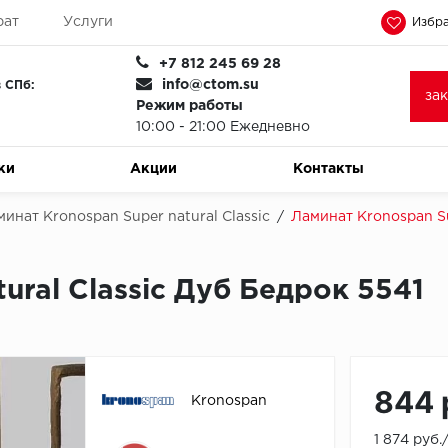
рат
Услуги
Избра
+7 812 245 69 28
info@ctom.su
 СПб:
за
Режим работы
10:00 - 21:00 Ежедневно
ки
Акции
Контакты
инат Kronospan Super natural Classic
/
Ламинат Kronospan Su
ural Classic Дуб Бедрок 5541
844 
Kronospan
1 874 руб