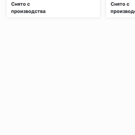
Класс пожарной опасности:
КМ5
Класс пожа
Снято с
Снято с
производства
производ
Установка под дверными коробками:
Заключительные работы по установке: