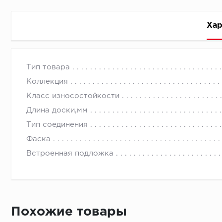
Хар
Стоимость доставки
Тип товара
Коллекция
Класс износостойкости
Длина доски,мм
Тип соединения
Первый ряд:
Фаска
Встроенная подложка
Монтаж второй и последующих пластин:
Похожие товары
Время доставки