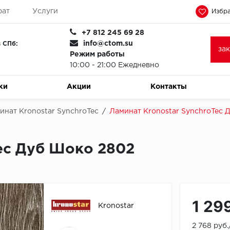
рат
Услуги
Избра
+7 812 245 69 28
info@ctom.su
 СПб:
за
Режим работы
10:00 - 21:00 Ежедневно
ки
Акции
Контакты
инат Kronostar SynchroTec
/
Ламинат Kronostar SynchroTec 
ec Дуб Шоко 2802
1 29
Kronostar
2 768 руб