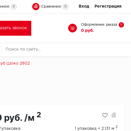
Вход
Регистрация
нное:
Сравнение:
0
0
Оформление заказа
0
казать звонок
0 руб.
Дуб Шоко 2802
2
9 руб. /м
2
./упаковка
1 упаковка = 2.131 м