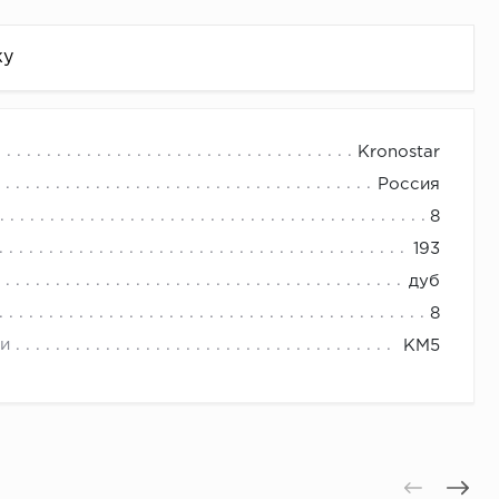
жу
Kronostar
Россия
8
193
дуб
8
и
КМ5