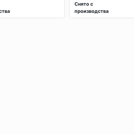
рной опасности:
КМ5
Класс пожарной опасности:
Снято с
ства
производства
без нагрузки в теч