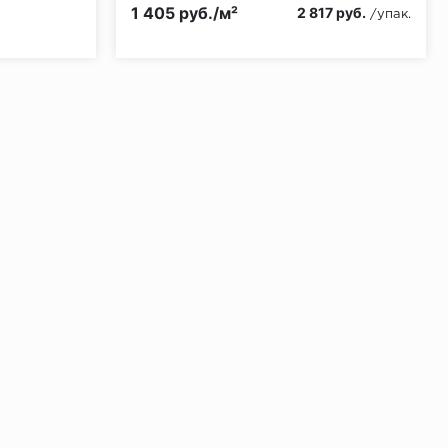
КМ5
Класс пожарной опасности:
КМ3
1 405 руб./м²
2 817 руб.
/упак.
ении 48 часов