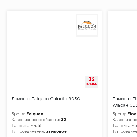
Монтаж последней пластины первого ряда:
Начало второго (и последующих) ряда:
Место доставки
32
Правила
класс
Монтаж последнего ряда:
Ламинат Falquon Colorita 9030
Ламинат Fl
Ульсан CD
Бренд:
Falquon
Бренд:
Flo
Класс износостойкости:
32
Класс износ
Толщина,мм:
8
Толщина,мм
Условия доставки
Тип соединения:
замковое
Тип соедине