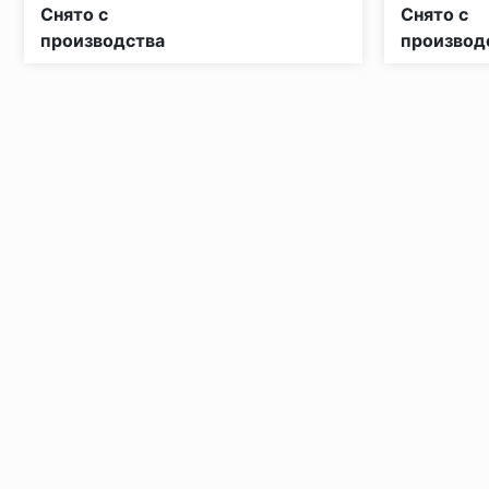
Класс пожарной опасности:
КМ5
Класс пожа
Снято с
Снято с
производства
производ
Установка под дверными коробками:
Заключительные работы по установке: