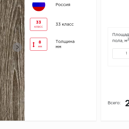
Россия
33
33 класс
класс
Площад
пола, м
Толщина
8
мм
мм
Всего: