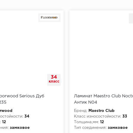
34
класс
oorwood Serious Дуб
Ламинат Maestro Club Noct
235
Антик N04
orwood
Бренд:
Maestro Club
остойкости:
34
Класс износостойкости:
33
:
12
Толщина,мм:
12
ния:
замковое
Тип соединения:
замковое