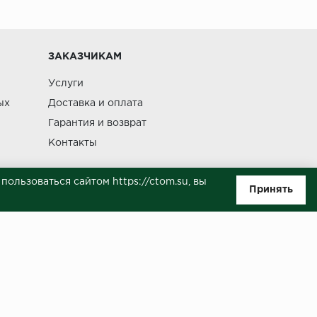
Изменение
ЗАКАЗЧИКАМ
Услуги
ых
Доставка и оплата
Гарантия и возврат
Контакты
ользоваться сайтом https://ctom.su, вы
Принять
ляемой положениями Статьи 437(п.2) ГК РФ. Несмотря на то, что были