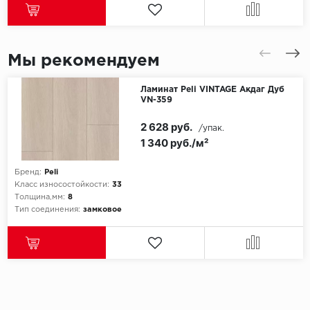
ROYCE
Smartprofile
Мы рекомендуем
SPC
Ламинат Peli VINTAGE Акдаг Дуб
SPC Alta Step
VN-359
SPC Betta
2 628 руб.
/упак.
1 340 руб./м²
SPC DEW
Бренд:
Peli
Класс износостойкости:
33
SPC Flooring
Толщина,мм:
8
Тип соединения:
замковое
SPC Ideal Flooring
SPC Kronostep
SPC Promo