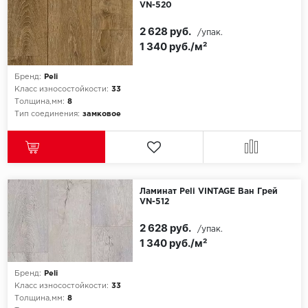
VN-520
Egger
2 628 руб.
/упак.
1 340 руб./м²
Ensten
Бренд:
Peli
Fargo
Класс износостойкости:
33
Толщина,мм:
8
Тип соединения:
замковое
Fast Floor
FineFlex
FineFloor
Ламинат Peli VINTAGE Ван Грей
VN-512
Floor Click
2 628 руб.
/упак.
1 340 руб./м²
Forbo
Forbo Allura Click
Бренд:
Peli
Класс износостойкости:
33
Толщина,мм:
8
HC luxury flooring