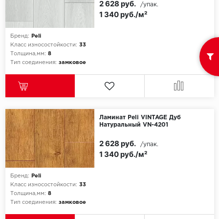
2 628 руб.
/упак.
1 340 руб./м²
Millenium
Бренд:
Peli
Moduleo
Класс износостойкости:
33
Толщина,мм:
8
Тип соединения:
замковое
Natisston
Next Step
No brand
Ламинат Peli VINTAGE Дуб
Натуральный VN-4201
Novafloor
2 628 руб.
/упак.
1 340 руб./м²
Pergo
Primavera
Бренд:
Peli
Класс износостойкости:
33
Толщина,мм:
8
Quality Flooring
Тип соединения:
замковое