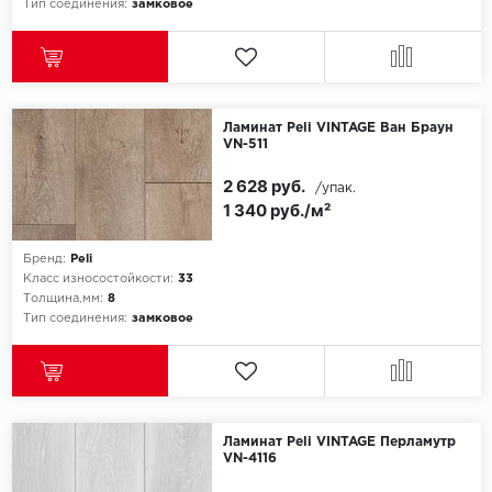
Тип соединения:
замковое
Icon Floor
IVC Group
Ламинат Peli VINTAGE Ван Браун
Jinan PDM
VN-511
2 628 руб.
/упак.
Juteks
1 340 руб./м²
KDF
Бренд:
Peli
Класс износостойкости:
33
Krono Xonic
Толщина,мм:
8
Тип соединения:
замковое
LG Decotile
LimeStone
Lucky Floor
Ламинат Peli VINTAGE Перламутр
VN-4116
Made in Belgium