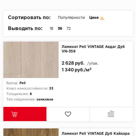
Пробковое покрытие
Bohofloor
Сортировать по:
Популярности
Цене
Bonkeel
Выводить по:
18
36
72
Classen
Ламинат Peli VINTAGE Акдаг Дуб
VN-359
CorkArt Vinyl Con
2 628 руб.
/упак.
CronaFloor
1 340 руб./м²
Damy Floor
Бренд:
Peli
Класс износостойкости:
33
Decoria
Толщина,мм:
8
Тип соединения:
замковое
Dolce Flooring SP
ECO Parquet Alste
Ламинат Peli VINTAGE Дуб Кайкара
EcoClick