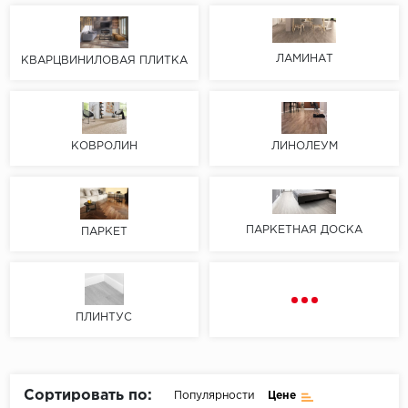
Пробковое покрытие
Bohofloor
ЛАМИНАТ
КВАРЦВИНИЛОВАЯ ПЛИТКА
Bonkeel
Classen
КОВРОЛИН
ЛИНОЛЕУМ
CorkArt Vinyl Con
CronaFloor
ПАРКЕТНАЯ ДОСКА
ПАРКЕТ
Damy Floor
Decoria
ПЛИНТУС
Dolce Flooring SP
ECO Parquet Alste
Сортировать по:
Популярности
Цене
EcoClick