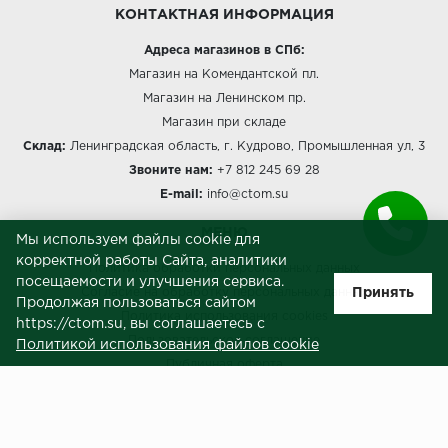
КОНТАКТНАЯ ИНФОРМАЦИЯ
Millenium
Адреса магазинов в СПб:
Магазин на Комендантской пл.
Moduleo
Магазин на Ленинском пр.
Магазин при складе
Natisston
Склад:
Ленинградская область, г. Кудрово, Промышленная ул, 3
Звоните нам:
+7 812 245 69 28
Next Step
E-mail:
info@ctom.su
No brand
МЕНЮ
Мы используем файлы cookie для
корректной работы Сайта, аналитики
Novafloor
Политика обработки персональных данных
посещаемости и улучшения сервиса.
Принять
Согласие на обработку персональных данных
Продолжая пользоваться сайтом
Pergo
Политика использования cookies
https://ctom.su, вы соглашаетесь с
Пользовательское соглашение
Политикой использования файлов cookie
Primavera
Публичная оферта
Сведения о продавце (реквизиты)
Quality Flooring
ЗАКАЗЧИКАМ