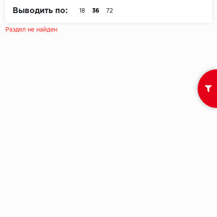
Выводить по:
18
36
72
Egger
Раздел не найден
Ensten
Fargo
Fast Floor
FineFlex
FineFloor
Floor Click
Forbo
Forbo Allura Click
HC luxury flooring