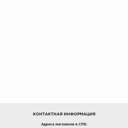
Egger
Ensten
Fargo
Fast Floor
FineFlex
FineFloor
Floor Click
Forbo
Forbo Allura Click
КОНТАКТНАЯ ИНФОРМАЦИЯ
Адреса магазинов в СПб:
HC luxury flooring