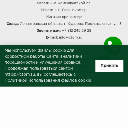
Магазин на Комендантской пл.
Магазин на Ленинском пр.
Icon Floor
Магазин при складе
Склад:
Ленинградская область, г. Кудрово, Промышленная ул, 3
IVC Group
Звоните нам:
+7 812 245 69 28
Jinan PDM
E-mail:
info@ctom.su
МЕНЮ
Juteks
Мы используем файлы cookie для
корректной работы Сайта, аналитики
Политика обработки персональных данных
посещаемости и улучшения сервиса.
KDF
Принять
Согласие на обработку персональных данных
Продолжая пользоваться сайтом
Политика использования cookies
https://ctom.su, вы соглашаетесь с
Krono Xonic
Пользовательское соглашение
Политикой использования файлов cookie
Публичная оферта
LG Decotile
Сведения о продавце (реквизиты)
LimeStone
ЗАКАЗЧИКАМ
Услуги
Lucky Floor
Доставка и оплата
Made in Belgium
Гарантия и возврат