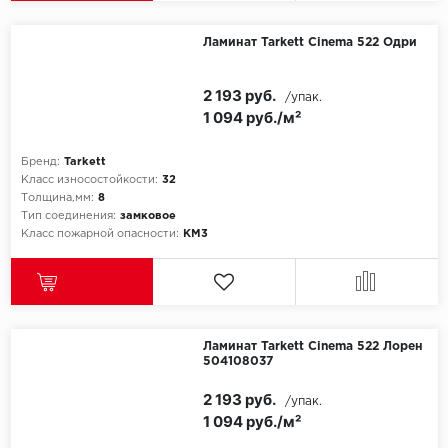
SPC Stronghold
Ламинат Tarkett Cinema 522 Одри
TANTO
Tarkett
2 193 руб.
/упак.
1 094 руб./м²
Tulesna
Бренд:
Tarkett
Класс износостойкости:
32
Veon
Толщина,мм:
8
Тип соединения:
замковое
Vinil click
Класс пожарной опасности:
КМ3
Vinilam
Wonderful Vinyl Fl
Ламинат Tarkett Cinema 522 Лорен
504108037
2 193 руб.
/упак.
1 094 руб./м²