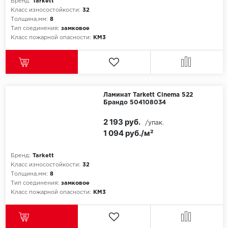
ROYCE
Бренд:
Tarkett
Класс износостойкости:
32
Толщина,мм:
8
Smartprofile
Тип соединения:
замковое
Класс пожарной опасности:
КМ3
SPC
SPC Alta Step
SPC Betta
Ламинат Tarkett Cinema 522
Брандо 504108034
SPC DEW
2 193 руб.
/упак.
1 094 руб./м²
SPC Flooring
Бренд:
Tarkett
SPC Ideal Flooring
Класс износостойкости:
32
Толщина,мм:
8
SPC Kronostep
Тип соединения:
замковое
Класс пожарной опасности:
КМ3
SPC Promo