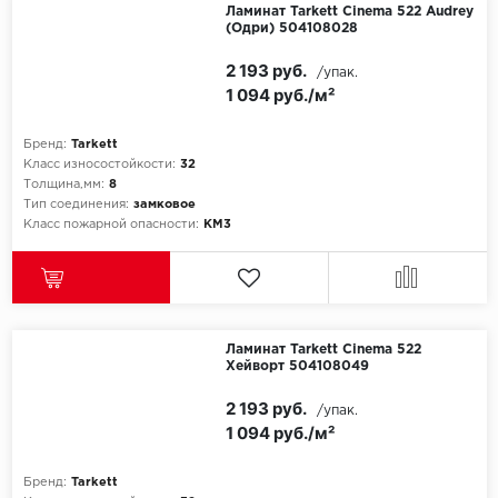
Ламинат Tarkett Cinema 522 Audrey
(Одри) 504108028
Egger
2 193 руб.
/упак.
1 094 руб./м²
Ensten
Fargo
Бренд:
Tarkett
Класс износостойкости:
32
Толщина,мм:
8
Fast Floor
Тип соединения:
замковое
Класс пожарной опасности:
КМ3
FineFlex
FineFloor
Floor Click
Ламинат Tarkett Cinema 522
Хейворт 504108049
Forbo
2 193 руб.
/упак.
1 094 руб./м²
Forbo Allura Click
Бренд:
Tarkett
HC luxury flooring