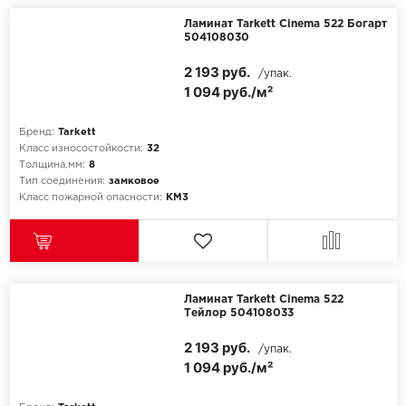
Ламинат Tarkett Cinema 522 Богарт
504108030
Millenium
2 193 руб.
/упак.
Moduleo
1 094 руб./м²
Natisston
Бренд:
Tarkett
Класс износостойкости:
32
Next Step
Толщина,мм:
8
Тип соединения:
замковое
Класс пожарной опасности:
КМ3
No brand
Novafloor
Pergo
Ламинат Tarkett Cinema 522
Тейлор 504108033
Primavera
2 193 руб.
/упак.
1 094 руб./м²
Quality Flooring