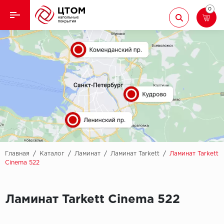
0
Назад
Назад
Кварцвиниловая плитка
Aberhof
Ламинат
Adelar
Ковролин
Alfa
Линолеум
AllureFloor
Паркет
Alpine floor
Главная
/
Каталог
/
Ламинат
/
Ламинат Tarkett
/
Ламинат Tarkett
Cinema 522
Паркетная доска
Aquamax
Плинтус
Ламинат Tarkett Cinema 522
Arbiton
Подложка
Berry Alloc