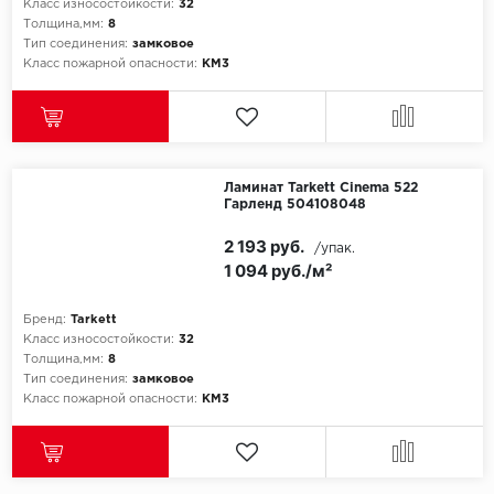
Класс износостойкости:
32
Толщина,мм:
8
Icon Floor
Тип соединения:
замковое
Класс пожарной опасности:
КМ3
IVC Group
Jinan PDM
Ламинат Tarkett Cinema 522
Juteks
Гарленд 504108048
2 193 руб.
KDF
/упак.
1 094 руб./м²
Krono Xonic
Бренд:
Tarkett
Класс износостойкости:
32
LG Decotile
Толщина,мм:
8
Тип соединения:
замковое
LimeStone
Класс пожарной опасности:
КМ3
Lucky Floor
Made in Belgium