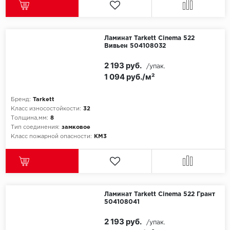
Ламинат Tarkett Cinema 522
Вивьен 504108032
2 193 руб.
/упак.
1 094 руб./м²
Бренд:
Tarkett
Класс износостойкости:
32
Толщина,мм:
8
Тип соединения:
замковое
Класс пожарной опасности:
КМ3
Ламинат Tarkett Cinema 522 Грант
504108041
2 193 руб.
/упак.