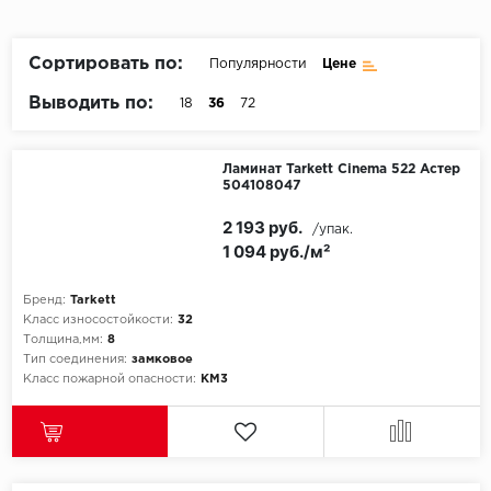
Пробковое покрытие
Bohofloor
Сортировать по:
Популярности
Цене
Bonkeel
Выводить по:
18
36
72
Classen
Ламинат Tarkett Cinema 522 Астер
504108047
CorkArt Vinyl Con
2 193 руб.
/упак.
CronaFloor
1 094 руб./м²
Damy Floor
Бренд:
Tarkett
Класс износостойкости:
32
Decoria
Толщина,мм:
8
Тип соединения:
замковое
Класс пожарной опасности:
КМ3
Dolce Flooring SP
ECO Parquet Alste
EcoClick