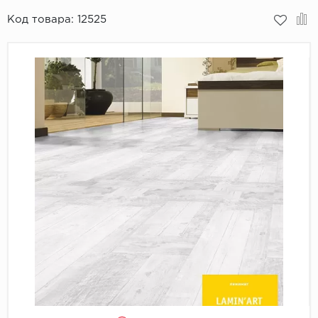
Код товара:
12525
Пробковое покрытие
Bohofloor
Bonkeel
Classen
CorkArt Vinyl Con
CronaFloor
Damy Floor
Decoria
Dolce Flooring SP
ECO Parquet Alste
EcoClick