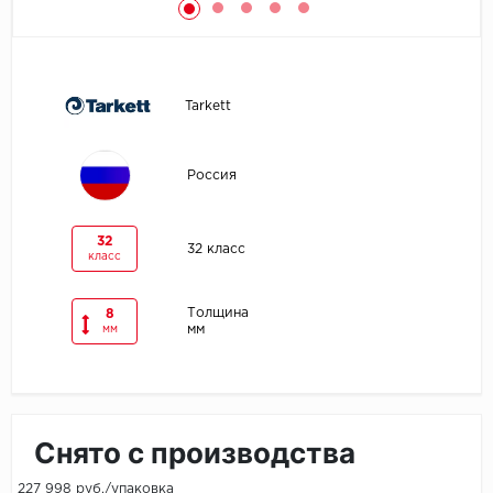
Egger
Ensten
Tarkett
Fargo
Россия
Fast Floor
FineFlex
32
32 класс
класс
FineFloor
Толщина
8
мм
мм
Floor Click
Forbo
Forbo Allura Click
Снято с производства
HC luxury flooring
227 998 руб./упаковка