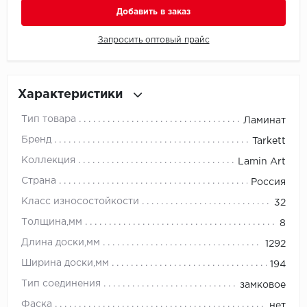
Добавить в заказ
Millenium
Запросить оптовый прайс
Moduleo
Natisston
Характеристики
Тип товара
Ламинат
Next Step
Бренд
Tarkett
No brand
Коллекция
Lamin Art
Страна
Россия
Novafloor
Класс износостойкости
32
Pergo
Толщина,мм
8
Длина доски,мм
1292
Primavera
Ширина доски,мм
194
Quality Flooring
Тип соединения
замковое
Фаска
нет