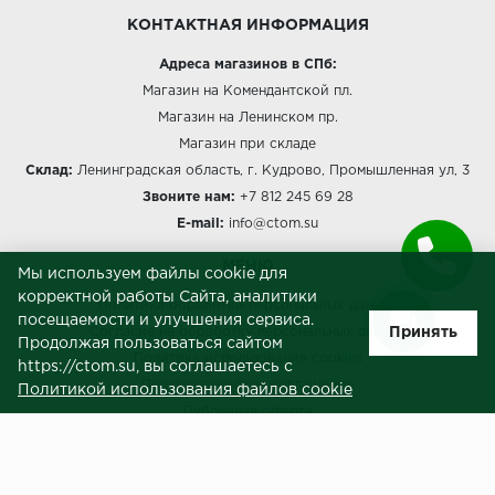
КОНТАКТНАЯ ИНФОРМАЦИЯ
Адреса магазинов в СПб:
Магазин на Комендантской пл.
Магазин на Ленинском пр.
Магазин при складе
Склад:
Ленинградская область, г. Кудрово, Промышленная ул, 3
Звоните нам:
+7 812 245 69 28
E-mail:
info@ctom.su
МЕНЮ
Мы используем файлы cookie для
корректной работы Сайта, аналитики
Политика обработки персональных данных
посещаемости и улучшения сервиса.
Принять
Согласие на обработку персональных данных
Продолжая пользоваться сайтом
Политика использования cookies
https://ctom.su, вы соглашаетесь с
Пользовательское соглашение
Политикой использования файлов cookie
Публичная оферта
Сведения о продавце (реквизиты)
ЗАКАЗЧИКАМ