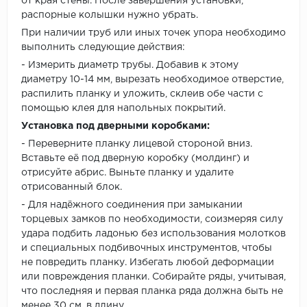
от края стены. После завершения установки,
распорные колышки нужно убрать.
При наличии труб или иных точек упора необходимо
выполнить следующие действия:
- Измерить диаметр трубы. Добавив к этому
диаметру 10-14 мм, вырезать необходимое отверстие,
распилить планку и уложить, склеив обе части с
помощью клея для напольных покрытий.
Установка под дверными коробками:
- Переверните планку лицевой стороной вниз.
Вставьте её под дверную коробку (молдинг) и
отрисуйте абрис. Выньте планку и удалите
отрисованный блок.
- Для надёжного соединения при замыкании
торцевых замков по необходимости, соизмеряя силу
удара подбить ладонью без использования молотков
и специальных подбивочных инструментов, чтобы
не повредить планку. Избегать любой деформации
или повреждения планки. Собирайте ряды, учитывая,
что последняя и первая планка ряда должна быть не
менее 30 см. в длину.