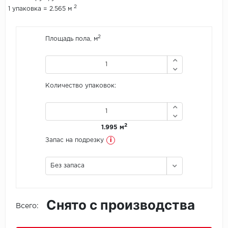
2
1 упаковка = 2.565 м
Icon Floor
2
Площадь пола, м
IVC Group
Jinan PDM
Количество упаковок:
Juteks
KDF
2
1.995 м
Krono Xonic
i
Запас на подрезку
LG Decotile
Без запаса
LimeStone
Снято с производства
Lucky Floor
Всего:
Made in Belgium