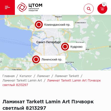
0
Назад
Назад
Кварцвиниловая плитка
Aberhof
Ламинат
Adelar
Ковролин
Alfa
Линолеум
AllureFloor
Паркет
Alpine floor
Главная
/
Каталог
/
Ламинат
/
Ламинат Tarkett
/
Ламинат Tarkett Lamin Art
/
Ламинат Tarkett Lamin Art Пэчворк
светлый 8213297
Паркетная доска
Aquamax
Плинтус
Arbiton
Ламинат Tarkett Lamin Art Пэчворк
светлый 8213297
Подложка
Berry Alloc