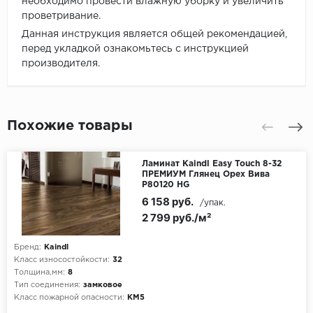
необходимо провести влажную уборку и увеличить
проветривание.
Данная инструкция является общей рекомендацией,
перед укладкой ознакомьтесь с инструкцией
производителя.
Похожие товары
Ламинат Kaindl Easy Touch 8-32
ПРЕМИУМ Глянец Орех Вива
Р80120 HG
6 158 руб.
/упак.
2 799 руб./м²
Бренд:
Kaindl
Класс износостойкости:
32
Толщина,мм:
8
Тип соединения:
замковое
Класс пожарной опасности:
КМ5