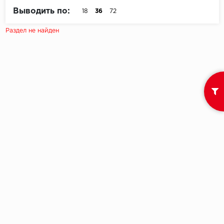
Выводить по:
18
36
72
Egger
Раздел не найден
Ensten
Fargo
Fast Floor
FineFlex
FineFloor
Floor Click
Forbo
Forbo Allura Click
HC luxury flooring