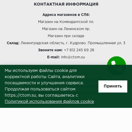
КОНТАКТНАЯ ИНФОРМАЦИЯ
Millenium
Адреса магазинов в СПб:
Магазин на Комендантской пл.
Moduleo
Магазин на Ленинском пр.
Магазин при складе
Natisston
Склад:
Ленинградская область, г. Кудрово, Промышленная ул, 3
Звоните нам:
+7 812 245 69 28
Next Step
E-mail:
info@ctom.su
No brand
МЕНЮ
Мы используем файлы cookie для
корректной работы Сайта, аналитики
Novafloor
Политика обработки персональных данных
посещаемости и улучшения сервиса.
Принять
Согласие на обработку персональных данных
Продолжая пользоваться сайтом
Pergo
Политика использования cookies
https://ctom.su, вы соглашаетесь с
Пользовательское соглашение
Политикой использования файлов cookie
Primavera
Публичная оферта
Сведения о продавце (реквизиты)
Quality Flooring
ЗАКАЗЧИКАМ