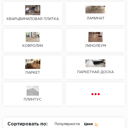
Пробковое покрытие
Bohofloor
ЛАМИНАТ
КВАРЦВИНИЛОВАЯ ПЛИТКА
Bonkeel
Classen
КОВРОЛИН
ЛИНОЛЕУМ
CorkArt Vinyl Con
CronaFloor
ПАРКЕТНАЯ ДОСКА
ПАРКЕТ
Damy Floor
Decoria
ПЛИНТУС
Dolce Flooring SP
ECO Parquet Alste
Сортировать по:
Популярности
Цене
EcoClick