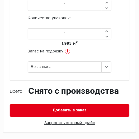
Icon Floor
Количество упаковок:
IVC Group
Jinan PDM
2
1.995 м
i
Запас на подрезку
Juteks
Без запаса
KDF
Krono Xonic
Снято с производства
Всего:
LG Decotile
LimeStone
Добавить в заказ
Запросить оптовый прайс
Lucky Floor
Made in Belgium