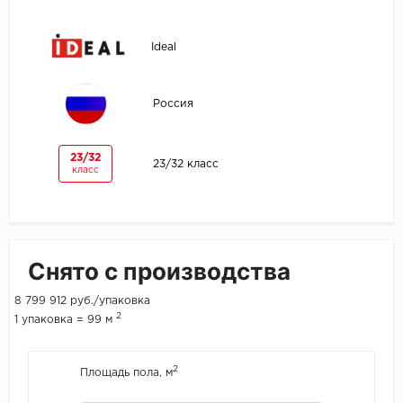
Egger
Ideal
Ensten
Россия
Fargo
Fast Floor
23/32
23/32 класс
класс
FineFlex
FineFloor
Снято с производства
Floor Click
8 799 912 руб./упаковка
2
Forbo
1 упаковка = 99 м
Forbo Allura Click
2
Площадь пола, м
HC luxury flooring