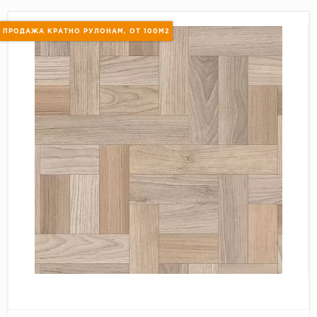
Пробковое покрытие
Bohofloor
ПРОДАЖА КРАТНО РУЛОНАМ, ОТ 100М2
Bonkeel
Classen
CorkArt Vinyl Con
CronaFloor
Damy Floor
Decoria
Dolce Flooring SP
ECO Parquet Alste
EcoClick