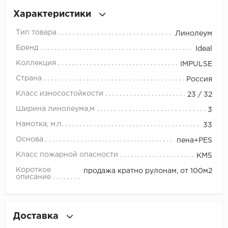
Характеристики
Millenium
Тип товара
Линолеум
Moduleo
Бренд
Ideal
Коллекция
IMPULSE
Natisston
Страна
Россия
Next Step
Класс износостойкости
23 / 32
Ширина линолеума,м
3
No brand
Намотка, м.п.
33
Novafloor
Основа
пена+PES
Класс пожарной опасности
КМ5
Pergo
Короткое
продажа кратно рулонам, от 100м2
описание
Primavera
Quality Flooring
Доставка