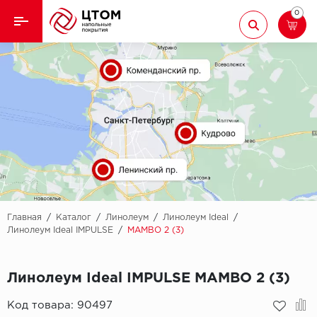
0
Назад
Назад
Кварцвиниловая плитка
Aberhof
Ламинат
Adelar
Ковролин
Alfa
Линолеум
AllureFloor
Паркет
Alpine floor
Главная
/
Каталог
/
Линолеум
/
Линолеум Ideal
/
Линолеум Ideal IMPULSE
/
MAMBO 2 (3)
Паркетная доска
Aquamax
Линолеум Ideal IMPULSE MAMBO 2 (3)
Плинтус
Arbiton
Код товара:
90497
Подложка
Berry Alloc