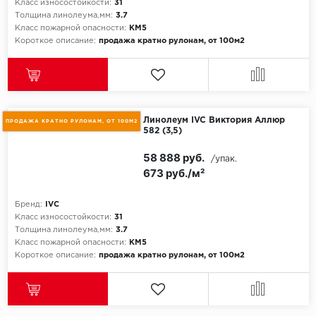
Класс износостойкости:
31
Толщина линолеума,мм:
3.7
Icon Floor
Класс пожарной опасности:
КМ5
Короткое описание:
продажа кратно рулонам, от 100м2
IVC Group
Jinan PDM
Линолеум IVC Виктория Аллюр
ПРОДАЖА КРАТНО РУЛОНАМ, ОТ 100М2
Juteks
582 (3,5)
58 888 руб.
KDF
/упак.
673 руб./м²
Krono Xonic
Бренд:
IVC
Класс износостойкости:
31
LG Decotile
Толщина линолеума,мм:
3.7
Класс пожарной опасности:
КМ5
LimeStone
Короткое описание:
продажа кратно рулонам, от 100м2
Lucky Floor
Made in Belgium