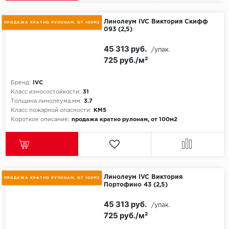
SPC Stronghold
Линолеум IVC Виктория Скифф
TANTO
ПРОДАЖА КРАТНО РУЛОНАМ, ОТ 100М2
093 (2,5)
Tarkett
45 313 руб.
/упак.
725 руб./м²
Tulesna
Бренд:
IVC
Класс износостойкости:
31
Veon
Толщина линолеума,мм:
3.7
Класс пожарной опасности:
КМ5
Vinil click
Короткое описание:
продажа кратно рулонам, от 100м2
Vinilam
Wonderful Vinyl Fl
Линолеум IVC Виктория
ПРОДАЖА КРАТНО РУЛОНАМ, ОТ 100М2
Портофино 43 (2,5)
45 313 руб.
/упак.
725 руб./м²