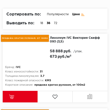
Пробковое покрытие
Bohofloor
Сортировать по:
Популярности
Цене
Bonkeel
Выводить по:
18
36
72
Classen
Линолеум IVC Виктория Скифф
ПРОДАЖА КРАТНО РУЛОНАМ, ОТ 100М2
093 (3,5)
CorkArt Vinyl Con
58 888 руб.
/упак.
CronaFloor
673 руб./м²
Damy Floor
Бренд:
IVC
Класс износостойкости:
31
Decoria
Толщина линолеума,мм:
3.7
Класс пожарной опасности:
КМ5
Короткое описание:
продажа кратно рулонам, от 100м2
Dolce Flooring SP
ECO Parquet Alste
EcoClick