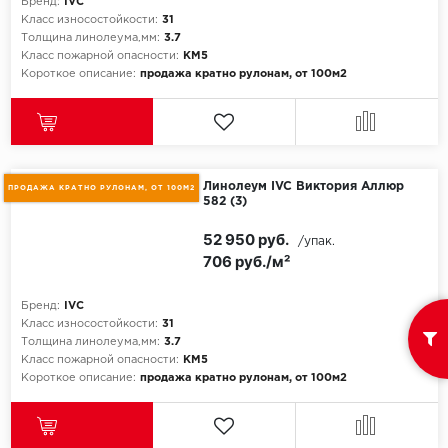
ROYCE
Бренд:
IVC
Класс износостойкости:
31
Толщина линолеума,мм:
3.7
Smartprofile
Класс пожарной опасности:
КМ5
Короткое описание:
продажа кратно рулонам, от 100м2
SPC
SPC Alta Step
SPC Betta
Линолеум IVC Виктория Аллюр
ПРОДАЖА КРАТНО РУЛОНАМ, ОТ 100М2
582 (3)
SPC DEW
52 950 руб.
/упак.
706 руб./м²
SPC Flooring
Бренд:
IVC
SPC Ideal Flooring
Класс износостойкости:
31
Толщина линолеума,мм:
3.7
SPC Kronostep
Класс пожарной опасности:
КМ5
Короткое описание:
продажа кратно рулонам, от 100м2
SPC Promo