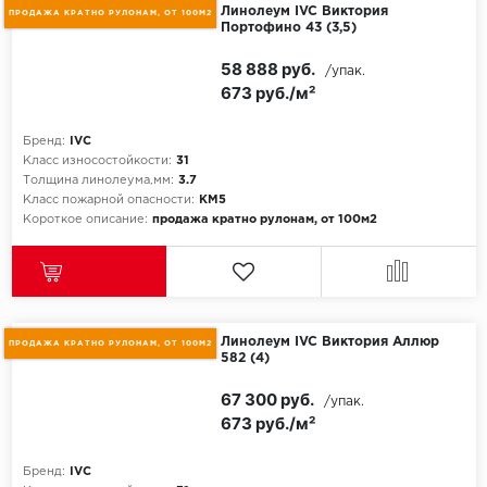
Линолеум IVC Виктория
ПРОДАЖА КРАТНО РУЛОНАМ, ОТ 100М2
Портофино 43 (3,5)
Egger
58 888 руб.
/упак.
673 руб./м²
Ensten
Fargo
Бренд:
IVC
Класс износостойкости:
31
Толщина линолеума,мм:
3.7
Fast Floor
Класс пожарной опасности:
КМ5
Короткое описание:
продажа кратно рулонам, от 100м2
FineFlex
FineFloor
Floor Click
Линолеум IVC Виктория Аллюр
ПРОДАЖА КРАТНО РУЛОНАМ, ОТ 100М2
582 (4)
Forbo
67 300 руб.
/упак.
673 руб./м²
Forbo Allura Click
Бренд:
IVC
HC luxury flooring