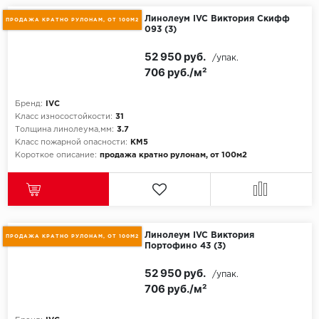
Линолеум IVC Виктория Скифф
ПРОДАЖА КРАТНО РУЛОНАМ, ОТ 100М2
093 (3)
Millenium
52 950 руб.
/упак.
Moduleo
706 руб./м²
Natisston
Бренд:
IVC
Класс износостойкости:
31
Next Step
Толщина линолеума,мм:
3.7
Класс пожарной опасности:
КМ5
Короткое описание:
продажа кратно рулонам, от 100м2
No brand
Novafloor
Pergo
Линолеум IVC Виктория
ПРОДАЖА КРАТНО РУЛОНАМ, ОТ 100М2
Портофино 43 (3)
Primavera
52 950 руб.
/упак.
706 руб./м²
Quality Flooring