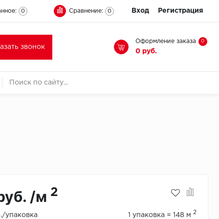
Вход
Регистрация
нное:
Сравнение:
0
0
Оформление заказа
0
казать звонок
0 руб.
2
руб. /м
2
б./упаковка
1 упаковка = 148 м