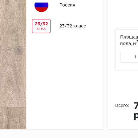
Россия
23/32
23/32 класс
класс
Площад
пола, м
Всего: