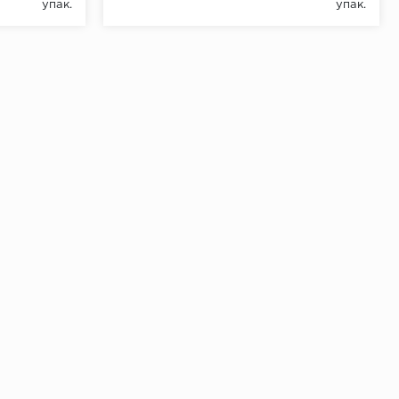
упак.
упак.
ении 48 часов