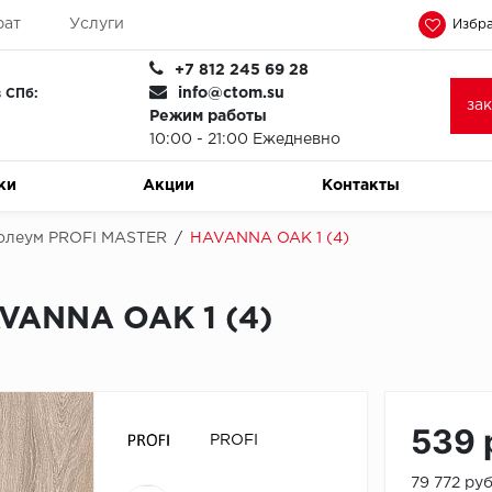
рат
Услуги
Избра
+7 812 245 69 28
info@ctom.su
 СПб:
за
Режим работы
10:00 - 21:00 Ежедневно
ки
Акции
Контакты
олеум PROFI MASTER
/
HAVANNA OAK 1 (4)
VANNA OAK 1 (4)
539 
PROFI
79 772 ру