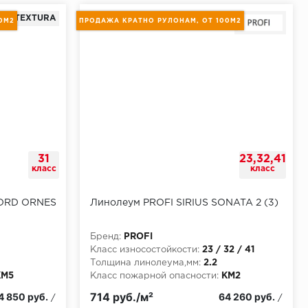
TEXTURA
0М2
ПРОДАЖА КРАТНО РУЛОНАМ, ОТ 100М2
31
23,32,41
класс
класс
ORD ORNES
Линолеум PROFI SIRIUS SONATA 2 (3)
Бренд:
PROFI
Класс износостойкости:
23 / 32 / 41
Толщина линолеума,мм:
2.2
КМ5
Класс пожарной опасности:
КМ2
 кратно
Короткое описание:
продажа кратно
714 руб./м²
4 850 руб.
64 260 руб.
/
/
рулонам, от 100м2