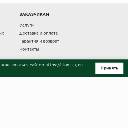
Изменение
ЗАКАЗЧИКАМ
Услуги
ых
Доставка и оплата
Гарантия и возврат
Контакты
ользоваться сайтом https://ctom.su, вы
Принять
ляемой положениями Статьи 437(п.2) ГК РФ. Несмотря на то, что были
о, не всегда своевременно отражаются изменения. Товар может
й на сайте.