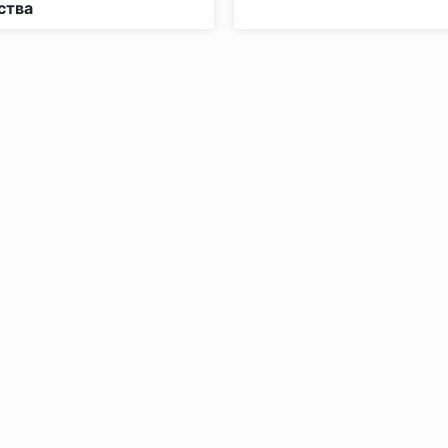
ства
без нагрузки в теч