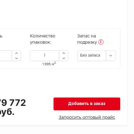
ь
Количество
Запас на
i
2
упаковок:
подрезку
Без запаса
2
1.995 м
79 772
Добавить в заказ
руб.
Запросить оптовый прайс