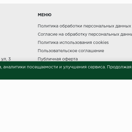
МЕНЮ
утки.
Политика обработки персональных данных
Согласие на обработку персональных данн
Политика использования cookies
Пользовательское соглашение
ния прямых солнечных лучей.
ул, 3
Публичная оферта
НЕ МОЖЕТ
, аналитики посещаемости и улучшения сервиса. Продолжая п
Сведения о продавце (реквизиты)
 материалов © 2023.
й характер и ни при каких условиях не является публичной офертой, опреде
готовки и размещения информации занимает некоторое время. Следовательн
 представленных на сайте. Цена может быть изменена относительно заявленно