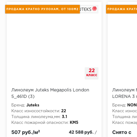
Монтаж последней пластины первого ряда:
ПРОДАЖА КРАТНО РУЛОНАМ, ОТ 100М2
ПРОДАЖА КРАТН
Начало второго (и последующих) ряда:
Место доставки
22
класс
Правила
Линолеум Juteks Megapolis London
Линолеум
Монтаж последнего ряда:
5_461D (3)
LORENA 3 (
Бренд:
Juteks
Бренд:
NON
Класс износостойкости:
22
Класс износ
Толщина линолеума,мм:
3.1
Толщина ли
Класс пожарной опасности:
КМ5
Класс пожа
Короткое описание:
продажа кратно
Короткое о
Условия доставки
507 руб./м²
Снято с
42 588 руб.
/
рулонам, от 100м2
рулонам, о