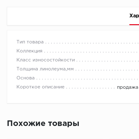
Хар
Стоимость доставки
Тип товара
Коллекция
Класс износостойкости
Толщина линолеума,мм
Основа
Первый ряд:
Короткое описание
продажа 
Монтаж второй и последующих пластин:
Похожие товары
Время доставки