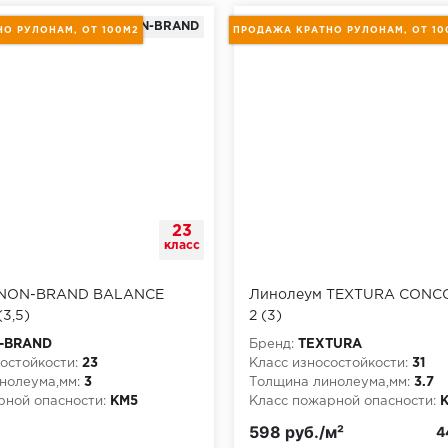
NON-BRAND
О РУЛОНАМ, ОТ 100М2
ПРОДАЖА КРАТНО РУЛОНАМ, ОТ 10
23
класс
 NON-BRAND BALANCE
Линолеум TEXTURA CONC
3,5)
2 (3)
-BRAND
Бренд:
TEXTURA
остойкости:
23
Класс износостойкости:
31
нолеума,мм:
3
Толщина линолеума,мм:
3.7
рной опасности:
КМ5
Класс пожарной опасности:
писание:
продажа кратно
Короткое описание:
продажа
598 руб./м²
4
т 100м2
рулонам, от 100м2