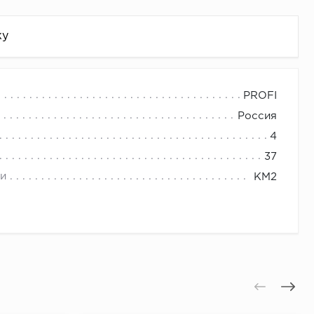
жу
PROFI
Россия
4
37
и
КМ2