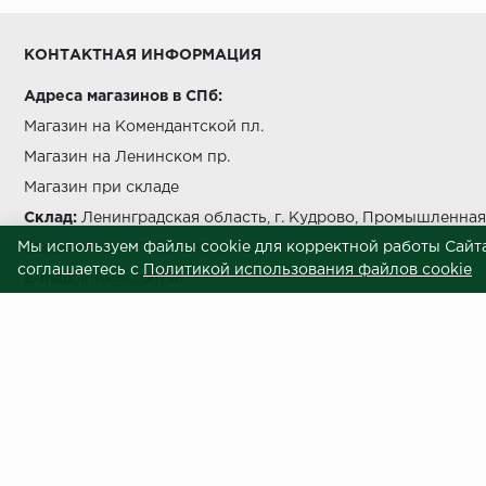
Условия выгрузки и подъема
КОНТАКТНАЯ ИНФОРМАЦИЯ
температуры должно быть не более чем на 5 °C в с
Адреса магазинов в СПб:
Магазин на Комендантской пл.
Магазин на Ленинском пр.
Магазин при складе
беречь от попада
Склад:
Ленинградская область, г. Кудрово, Промышленная 
Мы используем файлы cookie для корректной работы Сайта
Звоните нам:
+7 812 245 69 28
соглашаетесь с
Политикой использования файлов cookie
E-mail:
info@ctom.su
Центральный терминал отделочных
Условия самовывоза
Внимание! Вся представленная на сайте информация носит информационны
приложены все усилия к обеспечению точности информации, процесс под
отличаться по внешнему виду и техническим характеристикам от товаров,