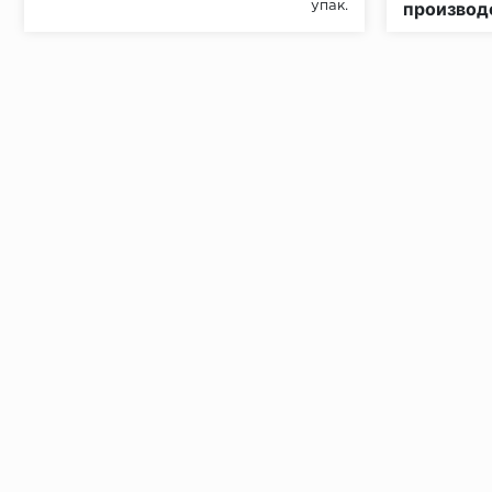
производ
упак.
Установка под дверными коробками:
Заключительные работы по установке: