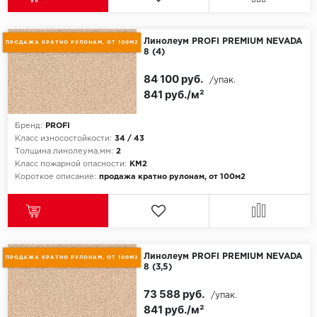
Линолеум PROFI PREMIUM NEVADA
ПРОДАЖА КРАТНО РУЛОНАМ, ОТ 100М2
8 (4)
84 100 руб.
/упак.
841 руб./м²
Бренд:
PROFI
Класс износостойкости:
34 / 43
Толщина линолеума,мм:
2
Класс пожарной опасности:
КМ2
Короткое описание:
продажа кратно рулонам, от 100м2
Линолеум PROFI PREMIUM NEVADA
ПРОДАЖА КРАТНО РУЛОНАМ, ОТ 100М2
8 (3,5)
73 588 руб.
/упак.
841 руб./м²