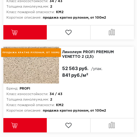
Класс износостойкости:
34 / 43
Толщина линолеума,мм:
2
Icon Floor
Класс пожарной опасности:
КМ2
Короткое описание:
продажа кратно рулонам, от 100м2
IVC Group
Jinan PDM
Линолеум PROFI PREMIUM
ПРОДАЖА КРАТНО РУЛОНАМ, ОТ 100М2
Juteks
VENETTO 2 (2,5)
52 563 руб.
KDF
/упак.
841 руб./м²
Krono Xonic
Бренд:
PROFI
Класс износостойкости:
34 / 43
LG Decotile
Толщина линолеума,мм:
2
Класс пожарной опасности:
КМ2
LimeStone
Короткое описание:
продажа кратно рулонам, от 100м2
Lucky Floor
Made in Belgium