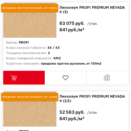
Линолеум PROFI PREMIUM NEVADA
ПРОДАЖА КРАТНО РУЛОНАМ, ОТ 100М2
4 (3)
63 075 руб.
/упак.
841 руб./м²
Бренд:
PROFI
Класс износостойкости:
34 / 43
Толщина линолеума,мм:
2
Класс пожарной опасности:
КМ2
Короткое описание:
продажа кратно рулонам, от 100м2
Линолеум PROFI PREMIUM NEVADA
ПРОДАЖА КРАТНО РУЛОНАМ, ОТ 100М2
4 (2,5)
52 563 руб.
/упак.
841 руб./м²