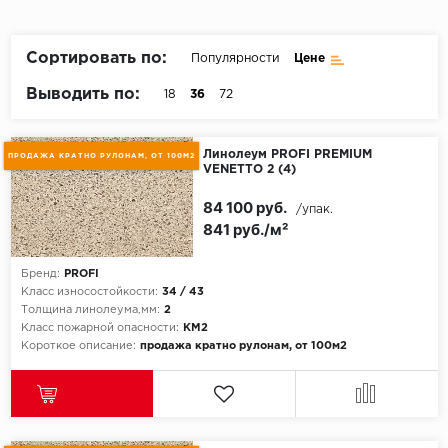
Пробковое покрытие
Bohofloor
Сортировать по:
Популярности
Цене
Bonkeel
Выводить по:
18
36
72
Classen
Линолеум PROFI PREMIUM
ПРОДАЖА КРАТНО РУЛОНАМ, ОТ 100М2
VENETTO 2 (4)
CorkArt Vinyl Con
84 100 руб.
/упак.
CronaFloor
841 руб./м²
Damy Floor
Бренд:
PROFI
Класс износостойкости:
34 / 43
Decoria
Толщина линолеума,мм:
2
Класс пожарной опасности:
КМ2
Короткое описание:
продажа кратно рулонам, от 100м2
Dolce Flooring SP
ECO Parquet Alste
EcoClick