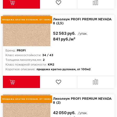
Линолеум PROFI PREMIUM NEVADA
ПРОДАЖА КРАТНО РУЛОНАМ, ОТ 100М2
8 (2,5)
52 563 руб.
/упак.
841 руб./м²
Бренд:
PROFI
Класс износостойкости:
34 / 43
Толщина линолеума,мм:
2
Класс пожарной опасности:
КМ2
Короткое описание:
продажа кратно рулонам, от 100м2
Линолеум PROFI PREMIUM NEVADA
ПРОДАЖА КРАТНО РУЛОНАМ, ОТ 100М2
8 (2)
42 050 руб.
/упак.