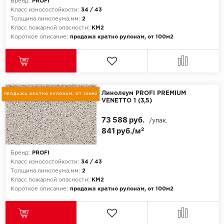
ROYCE
Бренд:
PROFI
Класс износостойкости:
34 / 43
Толщина линолеума,мм:
2
Smartprofile
Класс пожарной опасности:
КМ2
Короткое описание:
продажа кратно рулонам, от 100м2
SPC
SPC Alta Step
SPC Betta
Линолеум PROFI PREMIUM
ПРОДАЖА КРАТНО РУЛОНАМ, ОТ 100М2
VENETTO 1 (3,5)
SPC DEW
73 588 руб.
/упак.
841 руб./м²
SPC Flooring
Бренд:
PROFI
SPC Ideal Flooring
Класс износостойкости:
34 / 43
Толщина линолеума,мм:
2
SPC Kronostep
Класс пожарной опасности:
КМ2
Короткое описание:
продажа кратно рулонам, от 100м2
SPC Promo