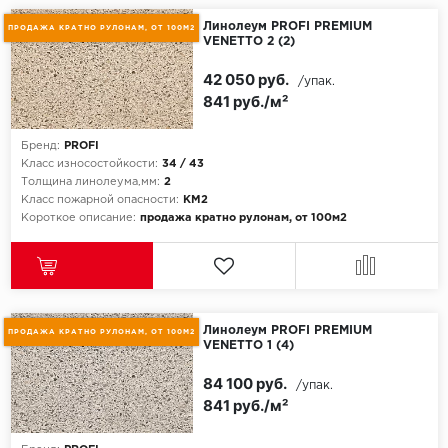
Линолеум PROFI PREMIUM
ПРОДАЖА КРАТНО РУЛОНАМ, ОТ 100М2
VENETTO 2 (2)
Millenium
42 050 руб.
/упак.
Moduleo
841 руб./м²
Natisston
Бренд:
PROFI
Класс износостойкости:
34 / 43
Next Step
Толщина линолеума,мм:
2
Класс пожарной опасности:
КМ2
Короткое описание:
продажа кратно рулонам, от 100м2
No brand
Novafloor
Pergo
Линолеум PROFI PREMIUM
ПРОДАЖА КРАТНО РУЛОНАМ, ОТ 100М2
VENETTO 1 (4)
Primavera
84 100 руб.
/упак.
841 руб./м²
Quality Flooring