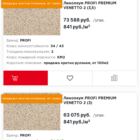
Линолеум PROFI PREMIUM
ПРОДАЖА КРАТНО РУЛОНАМ, ОТ 100М2
VENETTO 2 (3,5)
Egger
73 588 руб.
/упак.
841 руб./м²
Ensten
Fargo
Бренд:
PROFI
Класс износостойкости:
34 / 43
Толщина линолеума,мм:
2
Fast Floor
Класс пожарной опасности:
КМ2
Короткое описание:
продажа кратно рулонам, от 100м2
FineFlex
FineFloor
Floor Click
Линолеум PROFI PREMIUM
ПРОДАЖА КРАТНО РУЛОНАМ, ОТ 100М2
VENETTO 2 (3)
Forbo
63 075 руб.
/упак.
841 руб./м²
Forbo Allura Click
Бренд:
PROFI
HC luxury flooring