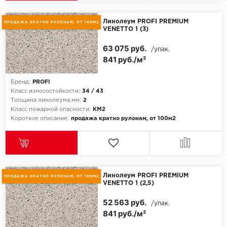
SPC Stronghold
Линолеум PROFI PREMIUM
TANTO
ПРОДАЖА КРАТНО РУЛОНАМ, ОТ 100М2
VENETTO 1 (3)
Tarkett
63 075 руб.
/упак.
841 руб./м²
Tulesna
Бренд:
PROFI
Класс износостойкости:
34 / 43
Veon
Толщина линолеума,мм:
2
Класс пожарной опасности:
КМ2
Vinil click
Короткое описание:
продажа кратно рулонам, от 100м2
Vinilam
Wonderful Vinyl Fl
Линолеум PROFI PREMIUM
ПРОДАЖА КРАТНО РУЛОНАМ, ОТ 100М2
VENETTO 1 (2,5)
52 563 руб.
/упак.
841 руб./м²