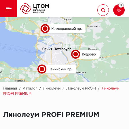
0
Назад
Назад
Кварцвиниловая плитка
Aberhof
Ламинат
Adelar
Ковролин
Alfa
Линолеум
AllureFloor
Паркет
Alpine floor
Главная
/
Каталог
/
Линолеум
/
Линолеум PROFI
/
Линолеум
PROFI PREMIUM
Паркетная доска
Aquamax
Плинтус
Линолеум PROFI PREMIUM
Arbiton
Подложка
Berry Alloc