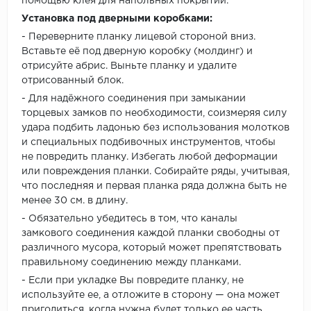
помощью клея для напольных покрытий.
Установка под дверными коробками:
- Переверните планку лицевой стороной вниз.
Вставьте её под дверную коробку (молдинг) и
отрисуйте абрис. Выньте планку и удалите
отрисованный блок.
- Для надёжного соединения при замыкании
торцевых замков по необходимости, соизмеряя силу
удара подбить ладонью без использования молотков
и специальных подбивочных инструментов, чтобы
не повредить планку. Избегать любой деформации
или повреждения планки. Собирайте ряды, учитывая,
что последняя и первая планка ряда должна быть не
менее 30 см. в длину.
- Обязательно убедитесь в том, что каналы
замкового соединения каждой планки свободны от
различного мусора, который может препятствовать
правильному соединению между планками.
- Если при укладке Вы повредите планку, не
используйте ее, а отложите в сторону — она может
пригодиться, когда нужна будет только ее часть.