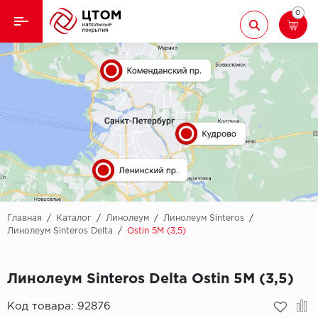
0
Назад
Назад
Кварцвиниловая плитка
Aberhof
Ламинат
Adelar
Ковролин
Alfa
Линолеум
AllureFloor
Паркет
Alpine floor
Главная
/
Каталог
/
Линолеум
/
Линолеум Sinteros
/
Линолеум Sinteros Delta
/
Ostin 5M (3,5)
Паркетная доска
Aquamax
Линолеум Sinteros Delta Ostin 5M (3,5)
Плинтус
Arbiton
Код товара:
92876
Подложка
Berry Alloc