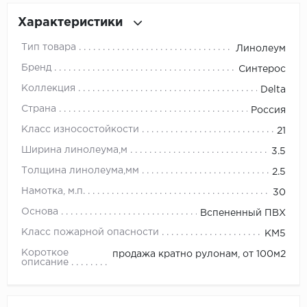
Характеристики
Millenium
Тип товара
Линолеум
Moduleo
Бренд
Синтерос
Коллекция
Delta
Natisston
Страна
Россия
Next Step
Класс износостойкости
21
Ширина линолеума,м
3.5
No brand
Толщина линолеума,мм
2.5
Novafloor
Намотка, м.п.
30
Основа
Вспененный ПВХ
Pergo
Класс пожарной опасности
КМ5
Primavera
Короткое
продажа кратно рулонам, от 100м2
описание
Quality Flooring