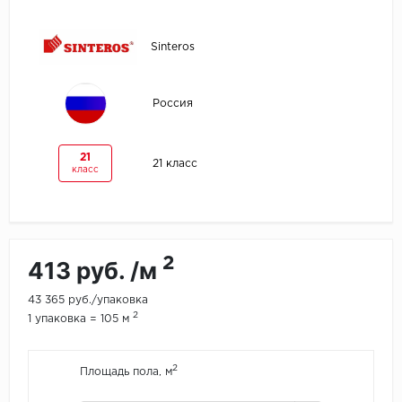
Egger
Sinteros
Ensten
Россия
Fargo
Fast Floor
21
21 класс
класс
FineFlex
FineFloor
2
413 руб. /м
Floor Click
43 365 руб./упаковка
2
Forbo
1 упаковка = 105 м
Forbo Allura Click
2
Площадь пола, м
HC luxury flooring