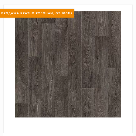
Пробковое покрытие
Bohofloor
ПРОДАЖА КРАТНО РУЛОНАМ, ОТ 100М2
Bonkeel
Classen
CorkArt Vinyl Con
CronaFloor
Damy Floor
Decoria
Dolce Flooring SP
ECO Parquet Alste
EcoClick