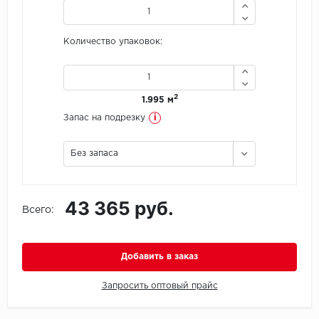
Icon Floor
Количество упаковок:
IVC Group
Jinan PDM
2
1.995 м
i
Запас на подрезку
Juteks
Без запаса
KDF
Krono Xonic
43 365 руб.
Всего:
LG Decotile
LimeStone
Добавить в заказ
Lucky Floor
Запросить оптовый прайс
Made in Belgium