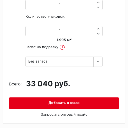
Icon Floor
Количество упаковок:
IVC Group
Jinan PDM
2
1.995 м
i
Запас на подрезку
Juteks
Без запаса
KDF
Krono Xonic
33 040 руб.
Всего:
LG Decotile
LimeStone
Добавить в заказ
Lucky Floor
Запросить оптовый прайс
Made in Belgium