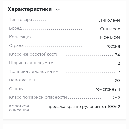
Характеристики
Millenium
Тип товара
Линолеум
Moduleo
Бренд
Синтерос
Коллекция
HORIZON
Natisston
Страна
Россия
Next Step
Класс износостойкости
34
Ширина линолеума,м
2
No brand
Толщина линолеума,мм
2
Novafloor
Намотка, м.п.
20
Основа
гомогенный
Pergo
Класс пожарной опасности
КМ2
Primavera
Короткое
продажа кратно рулонам, от 100м2
описание
Quality Flooring