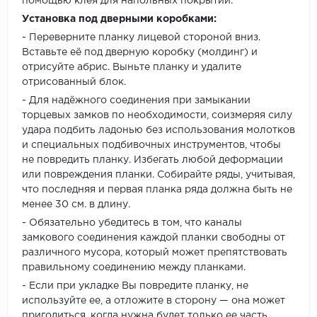
помощью клея для напольных покрытий.
Установка под дверными коробками:
- Переверните планку лицевой стороной вниз.
Вставьте её под дверную коробку (молдинг) и
отрисуйте абрис. Выньте планку и удалите
отрисованный блок.
- Для надёжного соединения при замыкании
торцевых замков по необходимости, соизмеряя силу
удара подбить ладонью без использования молотков
и специальных подбивочных инструментов, чтобы
не повредить планку. Избегать любой деформации
или повреждения планки. Собирайте ряды, учитывая,
что последняя и первая планка ряда должна быть не
менее 30 см. в длину.
- Обязательно убедитесь в том, что каналы
замкового соединения каждой планки свободны от
различного мусора, который может препятствовать
правильному соединению между планками.
- Если при укладке Вы повредите планку, не
используйте ее, а отложите в сторону — она может
пригодиться, когда нужна будет только ее часть.