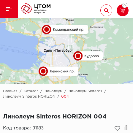
0
Назад
Назад
Кварцвиниловая плитка
Aberhof
Ламинат
Adelar
Ковролин
Alfa
Линолеум
AllureFloor
Паркет
Alpine floor
Главная
/
Каталог
/
Линолеум
/
Линолеум Sinteros
/
Линолеум Sinteros HORIZON
/
004
Паркетная доска
Aquamax
Линолеум Sinteros HORIZON 004
Плинтус
Arbiton
Код товара:
91183
Подложка
Berry Alloc