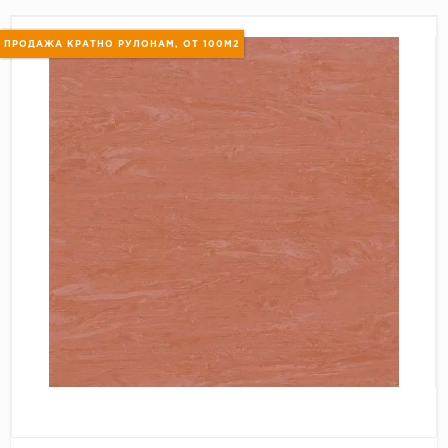
Пробковое покрытие
Bohofloor
ПРОДАЖА КРАТНО РУЛОНАМ, ОТ 100М2
Bonkeel
Classen
CorkArt Vinyl Con
CronaFloor
Damy Floor
Decoria
Dolce Flooring SP
ECO Parquet Alste
EcoClick