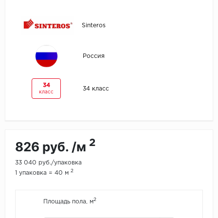
Egger
Sinteros
Ensten
Россия
Fargo
Fast Floor
34
34 класс
класс
FineFlex
FineFloor
2
826 руб. /м
Floor Click
33 040 руб./упаковка
2
Forbo
1 упаковка = 40 м
Forbo Allura Click
2
Площадь пола, м
HC luxury flooring