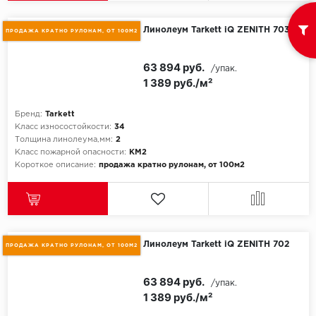
SPC Stronghold
Линолеум Tarkett iQ ZENITH 703
TANTO
ПРОДАЖА КРАТНО РУЛОНАМ, ОТ 100М2
Tarkett
63 894 руб.
/упак.
1 389 руб./м²
Tulesna
Бренд:
Tarkett
Класс износостойкости:
34
Veon
Толщина линолеума,мм:
2
Класс пожарной опасности:
КМ2
Vinil click
Короткое описание:
продажа кратно рулонам, от 100м2
Vinilam
Wonderful Vinyl Fl
Линолеум Tarkett iQ ZENITH 702
ПРОДАЖА КРАТНО РУЛОНАМ, ОТ 100М2
63 894 руб.
/упак.
1 389 руб./м²