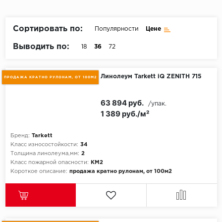
Пробковое покрытие
Bohofloor
Сортировать по:
Популярности
Цене
Bonkeel
Выводить по:
18
36
72
Classen
Линолеум Tarkett iQ ZENITH 715
ПРОДАЖА КРАТНО РУЛОНАМ, ОТ 100М2
CorkArt Vinyl Con
63 894 руб.
/упак.
CronaFloor
1 389 руб./м²
Damy Floor
Бренд:
Tarkett
Класс износостойкости:
34
Decoria
Толщина линолеума,мм:
2
Класс пожарной опасности:
КМ2
Короткое описание:
продажа кратно рулонам, от 100м2
Dolce Flooring SP
ECO Parquet Alste
EcoClick