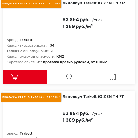
Линолеум Tarkett iQ ZENITH 712
ПРОДАЖА КРАТНО РУЛОНАМ, ОТ 100М2
Egger
63 894 руб.
/упак.
1 389 руб./м²
Ensten
Fargo
Бренд:
Tarkett
Класс износостойкости:
34
Толщина линолеума,мм:
2
Fast Floor
Класс пожарной опасности:
КМ2
Короткое описание:
продажа кратно рулонам, от 100м2
FineFlex
FineFloor
Floor Click
Линолеум Tarkett iQ ZENITH 711
ПРОДАЖА КРАТНО РУЛОНАМ, ОТ 100М2
Forbo
63 894 руб.
/упак.
1 389 руб./м²
Forbo Allura Click
Бренд:
Tarkett
HC luxury flooring