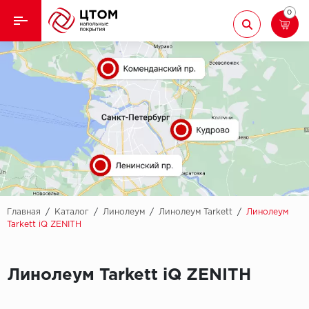
0
Назад
Назад
Кварцвиниловая плитка
Aberhof
Ламинат
Adelar
Ковролин
Alfa
Линолеум
AllureFloor
Паркет
Alpine floor
Главная
/
Каталог
/
Линолеум
/
Линолеум Tarkett
/
Линолеум
Tarkett iQ ZENITH
Паркетная доска
Aquamax
Плинтус
Линолеум Tarkett iQ ZENITH
Arbiton
Подложка
Berry Alloc