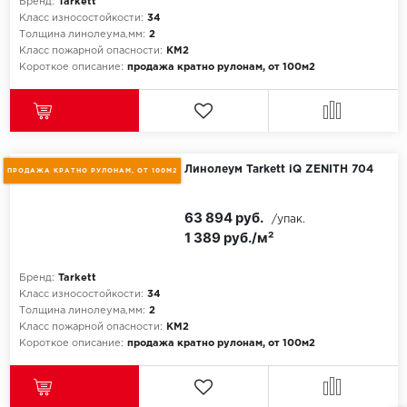
ROYCE
Бренд:
Tarkett
Класс износостойкости:
34
Толщина линолеума,мм:
2
Smartprofile
Класс пожарной опасности:
КМ2
Короткое описание:
продажа кратно рулонам, от 100м2
SPC
SPC Alta Step
SPC Betta
Линолеум Tarkett iQ ZENITH 704
ПРОДАЖА КРАТНО РУЛОНАМ, ОТ 100М2
SPC DEW
63 894 руб.
/упак.
1 389 руб./м²
SPC Flooring
Бренд:
Tarkett
SPC Ideal Flooring
Класс износостойкости:
34
Толщина линолеума,мм:
2
SPC Kronostep
Класс пожарной опасности:
КМ2
Короткое описание:
продажа кратно рулонам, от 100м2
SPC Promo