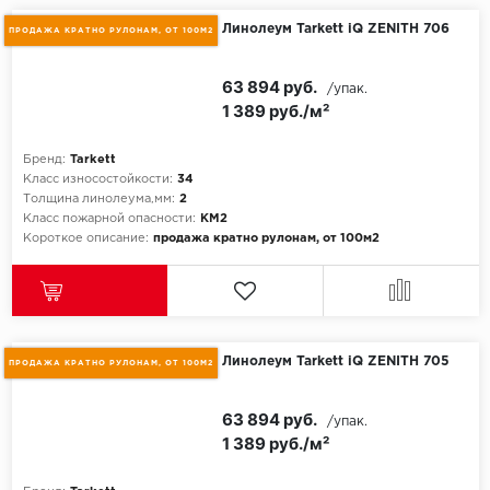
Линолеум Tarkett iQ ZENITH 706
ПРОДАЖА КРАТНО РУЛОНАМ, ОТ 100М2
Millenium
63 894 руб.
/упак.
Moduleo
1 389 руб./м²
Natisston
Бренд:
Tarkett
Класс износостойкости:
34
Next Step
Толщина линолеума,мм:
2
Класс пожарной опасности:
КМ2
Короткое описание:
продажа кратно рулонам, от 100м2
No brand
Novafloor
Pergo
Линолеум Tarkett iQ ZENITH 705
ПРОДАЖА КРАТНО РУЛОНАМ, ОТ 100М2
Primavera
63 894 руб.
/упак.
1 389 руб./м²
Quality Flooring