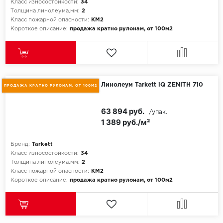
Класс износостойкости:
34
Толщина линолеума,мм:
2
Icon Floor
Класс пожарной опасности:
КМ2
Короткое описание:
продажа кратно рулонам, от 100м2
IVC Group
Jinan PDM
Линолеум Tarkett iQ ZENITH 710
ПРОДАЖА КРАТНО РУЛОНАМ, ОТ 100М2
Juteks
63 894 руб.
KDF
/упак.
1 389 руб./м²
Krono Xonic
Бренд:
Tarkett
Класс износостойкости:
34
LG Decotile
Толщина линолеума,мм:
2
Класс пожарной опасности:
КМ2
LimeStone
Короткое описание:
продажа кратно рулонам, от 100м2
Lucky Floor
Made in Belgium