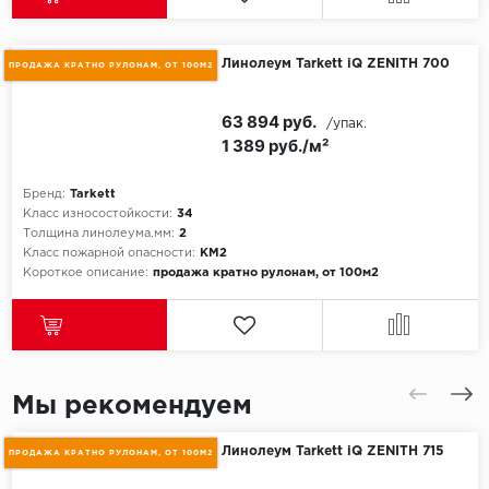
Линолеум Tarkett iQ ZENITH 700
ПРОДАЖА КРАТНО РУЛОНАМ, ОТ 100М2
63 894 руб.
/упак.
1 389 руб./м²
Бренд:
Tarkett
Класс износостойкости:
34
Толщина линолеума,мм:
2
Класс пожарной опасности:
КМ2
Короткое описание:
продажа кратно рулонам, от 100м2
Мы рекомендуем
Линолеум Tarkett iQ ZENITH 715
ПРОДАЖА КРАТНО РУЛОНАМ, ОТ 100М2