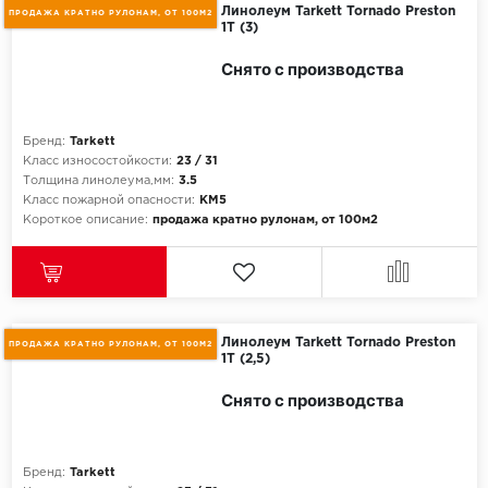
Линолеум Tarkett Tornado Preston
ПРОДАЖА КРАТНО РУЛОНАМ, ОТ 100М2
1T (3)
Egger
Снято с производства
Ensten
Fargo
Бренд:
Tarkett
Класс износостойкости:
23 / 31
Толщина линолеума,мм:
3.5
Fast Floor
Класс пожарной опасности:
КМ5
Короткое описание:
продажа кратно рулонам, от 100м2
FineFlex
FineFloor
Floor Click
Линолеум Tarkett Tornado Preston
ПРОДАЖА КРАТНО РУЛОНАМ, ОТ 100М2
1T (2,5)
Forbo
Снято с производства
Forbo Allura Click
Бренд:
Tarkett
HC luxury flooring