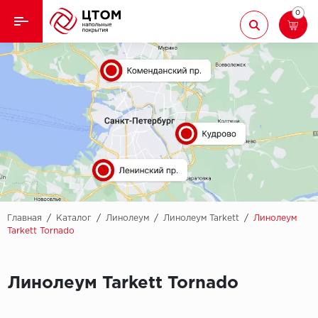
0
Назад
Назад
Кварцвиниловая плитка
Aberhof
Ламинат
Adelar
Ковролин
Alfa
Линолеум
AllureFloor
Паркет
Alpine floor
Главная
/
Каталог
/
Линолеум
/
Линолеум Tarkett
/
Линолеум
Tarkett Tornado
Паркетная доска
Aquamax
Плинтус
Линолеум Tarkett Tornado
Arbiton
Подложка
Berry Alloc