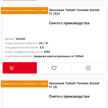
SPC Stronghold
Линолеум Tarkett Tornado Dorset
TANTO
ПРОДАЖА КРАТНО РУЛОНАМ, ОТ 100М2
1T (3,5)
Tarkett
Снято с производства
Tulesna
Бренд:
Tarkett
Класс износостойкости:
23 / 31
Veon
Толщина линолеума,мм:
3.5
Класс пожарной опасности:
КМ5
Vinil click
Короткое описание:
продажа кратно рулонам, от 100м2
Vinilam
Wonderful Vinyl Fl
Линолеум Tarkett Tornado Dorset
ПРОДАЖА КРАТНО РУЛОНАМ, ОТ 100М2
1T (3)
Снято с производства