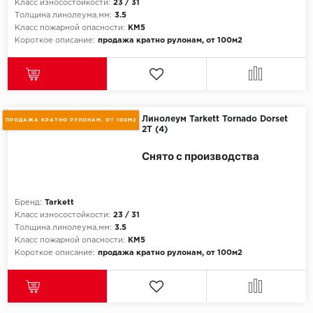
Класс износостойкости:
23 / 31
Толщина линолеума,мм:
3.5
Icon Floor
Класс пожарной опасности:
КМ5
Короткое описание:
продажа кратно рулонам, от 100м2
IVC Group
Jinan PDM
Линолеум Tarkett Tornado Dorset
ПРОДАЖА КРАТНО РУЛОНАМ, ОТ 100М2
Juteks
2T (4)
Снято с производства
KDF
Krono Xonic
Бренд:
Tarkett
Класс износостойкости:
23 / 31
LG Decotile
Толщина линолеума,мм:
3.5
Класс пожарной опасности:
КМ5
LimeStone
Короткое описание:
продажа кратно рулонам, от 100м2
Lucky Floor
Made in Belgium