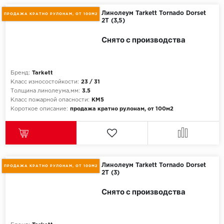
Линолеум Tarkett Tornado Dorset
ПРОДАЖА КРАТНО РУЛОНАМ, ОТ 100М2
2T (3,5)
Millenium
Снято с производства
Moduleo
Natisston
Бренд:
Tarkett
Класс износостойкости:
23 / 31
Next Step
Толщина линолеума,мм:
3.5
Класс пожарной опасности:
КМ5
Короткое описание:
продажа кратно рулонам, от 100м2
No brand
Novafloor
Pergo
Линолеум Tarkett Tornado Dorset
ПРОДАЖА КРАТНО РУЛОНАМ, ОТ 100М2
2T (3)
Primavera
Снято с производства
Quality Flooring