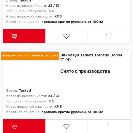
ROYCE
Бренд:
Tarkett
Класс износостойкости:
23 / 31
Толщина линолеума,мм:
3.5
Smartprofile
Класс пожарной опасности:
КМ5
Короткое описание:
продажа кратно рулонам, от 100м2
SPC
SPC Alta Step
SPC Betta
Линолеум Tarkett Tornado Dorset
ПРОДАЖА КРАТНО РУЛОНАМ, ОТ 100М2
1T (4)
SPC DEW
Снято с производства
SPC Flooring
Бренд:
Tarkett
SPC Ideal Flooring
Класс износостойкости:
23 / 31
Толщина линолеума,мм:
3.5
SPC Kronostep
Класс пожарной опасности:
КМ5
Короткое описание:
продажа кратно рулонам, от 100м2
SPC Promo