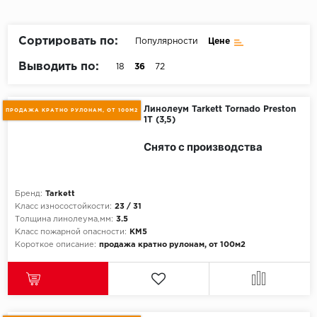
Пробковое покрытие
Bohofloor
Сортировать по:
Популярности
Цене
Bonkeel
Выводить по:
18
36
72
Classen
Линолеум Tarkett Tornado Preston
ПРОДАЖА КРАТНО РУЛОНАМ, ОТ 100М2
1T (3,5)
CorkArt Vinyl Con
Снято с производства
CronaFloor
Damy Floor
Бренд:
Tarkett
Класс износостойкости:
23 / 31
Decoria
Толщина линолеума,мм:
3.5
Класс пожарной опасности:
КМ5
Короткое описание:
продажа кратно рулонам, от 100м2
Dolce Flooring SP
ECO Parquet Alste
EcoClick