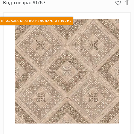
Код товара:
91767
Пробковое покрытие
Bohofloor
ПРОДАЖА КРАТНО РУЛОНАМ, ОТ 100М2
Bonkeel
Classen
CorkArt Vinyl Con
CronaFloor
Damy Floor
Decoria
Dolce Flooring SP
ECO Parquet Alste
EcoClick