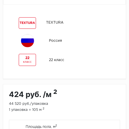
Egger
TEXTURA
TEXTURA
Ensten
Fargo
Россия
Fast Floor
22
22 класс
класс
FineFlex
FineFloor
Floor Click
2
424 руб. /м
Forbo
44 520 руб./упаковка
2
1 упаковка = 105 м
Forbo Allura Click
2
Площадь пола, м
HC luxury flooring