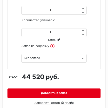
Icon Floor
Количество упаковок:
IVC Group
Jinan PDM
2
1.995 м
Juteks
i
Запас на подрезку
KDF
Без запаса
Krono Xonic
44 520 руб.
LG Decotile
Всего:
LimeStone
Добавить в заказ
Lucky Floor
Запросить оптовый прайс
Made in Belgium