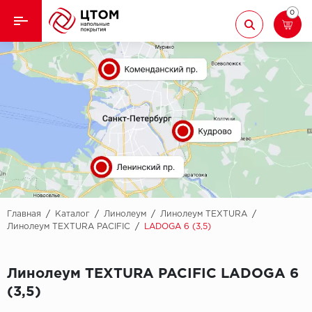
0
Назад
Назад
Кварцвиниловая плитка
Aberhof
Ламинат
Adelar
Ковролин
Alfa
Линолеум
AllureFloor
Паркет
Alpine floor
Главная
/
Каталог
/
Линолеум
/
Линолеум TEXTURA
/
Линолеум TEXTURA PACIFIC
/
LADOGA 6 (3,5)
Паркетная доска
Aquamax
Линолеум TEXTURA PACIFIC LADOGA 6
Плинтус
Arbiton
(3,5)
Подложка
Berry Alloc