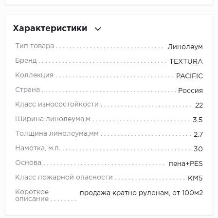
Millenium
Характеристики
Moduleo
Тип товара
Линолеум
Бренд
TEXTURA
Natisston
Коллекция
PACIFIC
Next Step
Страна
Россия
Класс износостойкости
22
No brand
Ширина линолеума,м
3.5
Novafloor
Толщина линолеума,мм
2.7
Намотка, м.п.
30
Pergo
Основа
пена+PES
Primavera
Класс пожарной опасности
КМ5
Короткое
продажа кратно рулонам, от 100м2
Quality Flooring
описание