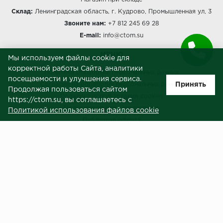
Склад:
Ленинградская область, г. Кудрово, Промышленная ул, 3
Звоните нам:
+7 812 245 69 28
E-mail:
info@ctom.su
МЕНЮ
Мы используем файлы cookie для
корректной работы Сайта, аналитики
Политика обработки персональных данных
посещаемости и улучшения сервиса.
Принять
Согласие на обработку персональных данных
Продолжая пользоваться сайтом
Политика использования cookies
https://ctom.su, вы соглашаетесь с
Пользовательское соглашение
Политикой использования файлов cookie
Публичная оферта
Сведения о продавце (реквизиты)
ЗАКАЗЧИКАМ
Услуги
Доставка и оплата
Гарантия и возврат
Контакты