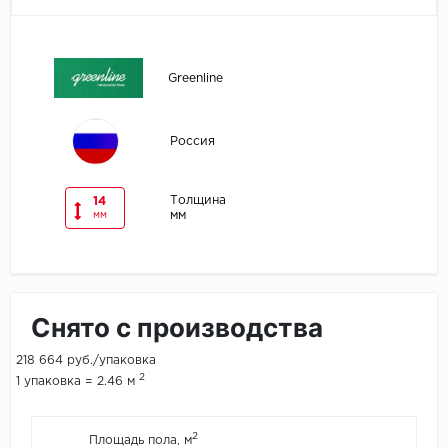
Egger
Greenline
Ensten
Fargo
Россия
Fast Floor
Толщина
14
мм
мм
FineFlex
FineFloor
Floor Click
Снято с производства
Forbo
218 664 руб./упаковка
2
1 упаковка = 2.46 м
Forbo Allura Click
2
Площадь пола, м
HC luxury flooring