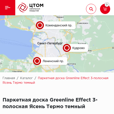
0
Назад
Назад
Кварцвиниловая плитка
Aberhof
Ламинат
Adelar
Ковролин
Alfa
Линолеум
AllureFloor
Паркет
Alpine floor
Главная
/
Каталог
/
Паркетная доска Greenline Effect 3-полосная
Ясень Термо темный
Паркетная доска
Aquamax
Паркетная доска Greenline Effect 3-
Плинтус
Arbiton
полосная Ясень Термо темный
Подложка
Berry Alloc