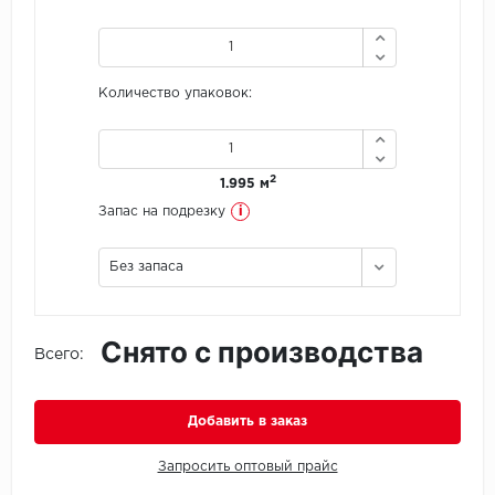
Icon Floor
Количество упаковок:
IVC Group
Jinan PDM
2
1.995 м
Juteks
i
Запас на подрезку
KDF
Без запаса
Krono Xonic
Снято с производства
LG Decotile
Всего:
LimeStone
Добавить в заказ
Lucky Floor
Запросить оптовый прайс
Made in Belgium