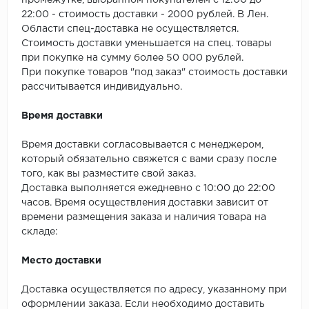
промежутке, выбранном покупателем с 12:00 до
SPC Stronghold
22:00 - стоимость доставки - 2000 рублей. В Лен.
Области спец-доставка не осуществляется.
TANTO
Стоимость доставки уменьшается на спец. товары
при покупке на сумму более 50 000 рублей.
Tarkett
При покупке товаров "под заказ" стоимость доставки
рассчитывается индивидуально.
Tulesna
Время доставки
Veon
Время доставки согласовывается с менеджером,
Vinil click
который обязательно свяжется с вами сразу после
того, как вы разместите свой заказ.
Vinilam
Доставка выполняется ежедневно с 10:00 до 22:00
часов. Время осуществления доставки зависит от
времени размещения заказа и наличия товара на
Wonderful Vinyl Fl
складе:
Место доставки
Доставка осуществляется по адресу, указанному при
оформлении заказа. Если необходимо доставить