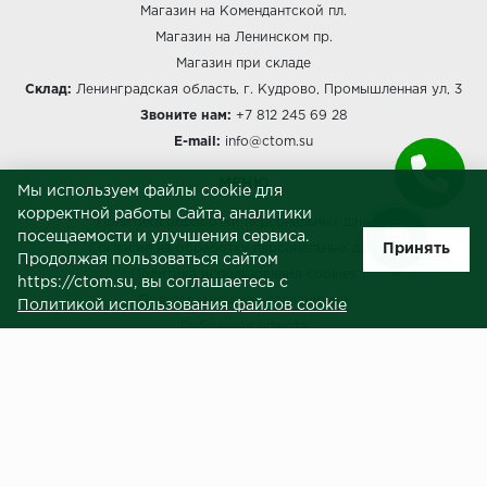
Магазин на Комендантской пл.
Магазин на Ленинском пр.
Магазин при складе
Склад:
Ленинградская область, г. Кудрово, Промышленная ул, 3
Звоните нам:
+7 812 245 69 28
E-mail:
info@ctom.su
МЕНЮ
Мы используем файлы cookie для
корректной работы Сайта, аналитики
Политика обработки персональных данных
посещаемости и улучшения сервиса.
Принять
Согласие на обработку персональных данных
Продолжая пользоваться сайтом
Политика использования cookies
https://ctom.su, вы соглашаетесь с
Пользовательское соглашение
Политикой использования файлов cookie
Публичная оферта
Сведения о продавце (реквизиты)
ЗАКАЗЧИКАМ
Услуги
Доставка и оплата
Гарантия и возврат