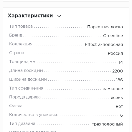
Millenium
Характеристики
Moduleo
Тип товара
Паркетная доска
Бренд
Greenline
Natisston
Коллекция
Effect 3-полосная
Next Step
Страна
Россия
Толщина,мм
14
No brand
Длина доски,мм
2200
Novafloor
Ширина доски,мм
186
Тип соединения
замковое
Pergo
Порода дерева
ясень
Primavera
Фаска
нет
Количество в упаковке
6
Quality Flooring
Тип дизайна
трехполосный