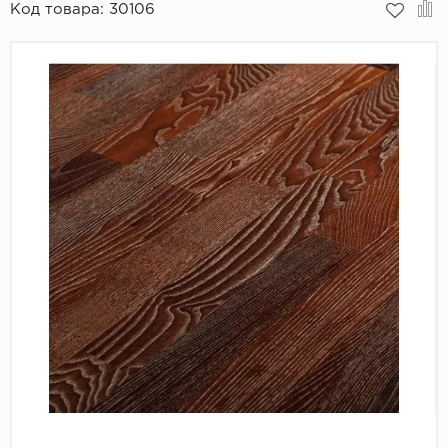
Код товара:
30106
Пробковое покрытие
Bohofloor
Bonkeel
Classen
CorkArt Vinyl Con
CronaFloor
Damy Floor
Decoria
Dolce Flooring SP
ECO Parquet Alste
EcoClick