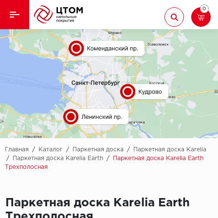
0
Назад
Назад
Кварцвиниловая плитка
Aberhof
Ламинат
Adelar
Ковролин
Alfa
Линолеум
AllureFloor
Паркет
Alpine floor
Главная
/
Каталог
/
Паркетная доска
/
Паркетная доска Karelia
/
Паркетная доска Karelia Earth
/
Паркетная доска Karelia Earth
Трехполосная
Паркетная доска
Aquamax
Плинтус
Arbiton
Паркетная доска Karelia Earth
Подложка
Berry Alloc
Трехполосная