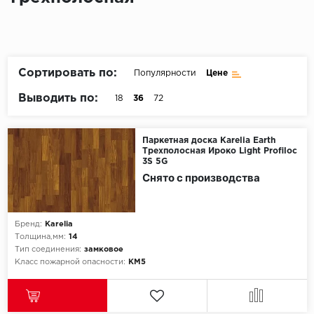
Пробковое покрытие
Bohofloor
Bonkeel
Сортировать по:
Популярности
Цене
Classen
Выводить по:
18
36
72
CorkArt Vinyl Con
Паркетная доска Karelia Earth
Трехполосная Ироко Light Profiloc
CronaFloor
3S 5G
Снято с производства
Damy Floor
Decoria
Бренд:
Karelia
Толщина,мм:
14
Dolce Flooring SP
Тип соединения:
замковое
Класс пожарной опасности:
КМ5
ECO Parquet Alste
EcoClick