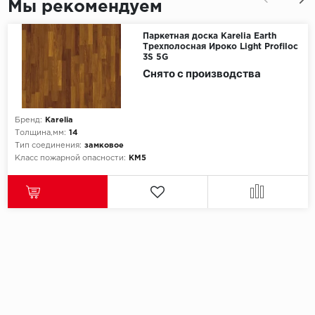
Мы рекомендуем
Millenium
Паркетная доска Karelia Earth
Трехполосная Ироко Light Profiloc
3S 5G
Moduleo
Снято с производства
Natisston
Бренд:
Karelia
Next Step
Толщина,мм:
14
Тип соединения:
замковое
No brand
Класс пожарной опасности:
КМ5
Novafloor
Pergo
Primavera
Quality Flooring