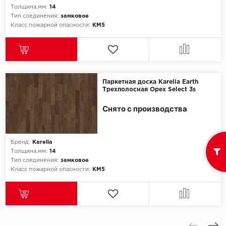
Толщина,мм:
14
Тип соединения:
замковое
Icon Floor
Класс пожарной опасности:
КМ5
IVC Group
Jinan PDM
Паркетная доска Karelia Earth
Juteks
Трехполосная Орех Select 3s
Снято с производства
KDF
Krono Xonic
Бренд:
Karelia
Толщина,мм:
14
LG Decotile
Тип соединения:
замковое
Класс пожарной опасности:
КМ5
LimeStone
Lucky Floor
Made in Belgium