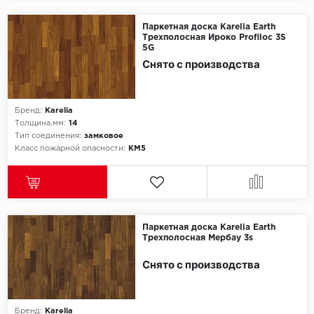
Egger
Паркетная доска Karelia Earth
Трехполосная Ироко Profiloc 3S
5G
Ensten
Снято с производства
Fargo
Бренд:
Karelia
Fast Floor
Толщина,мм:
14
Тип соединения:
замковое
Класс пожарной опасности:
КМ5
FineFlex
FineFloor
Floor Click
Паркетная доска Karelia Earth
Трехполосная Мербау 3s
Forbo
Снято с производства
Forbo Allura Click
HC luxury flooring
Бренд:
Karelia