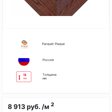
Egger
Ensten
Fargo
Fast Floor
Parquet Plaque
FineFlex
Россия
FineFloor
Толщина
15
Floor Click
мм
мм
Forbo
Forbo Allura Click
2
8 913 руб. /м
HC luxury flooring