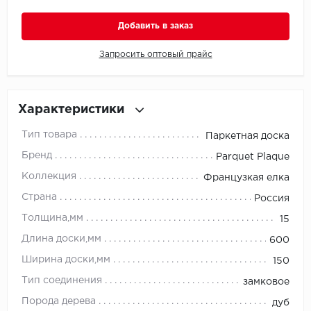
Добавить в заказ
Millenium
Запросить оптовый прайс
Moduleo
Natisston
Характеристики
Next Step
Тип товара
Паркетная доска
No brand
Бренд
Parquet Plaque
Коллекция
Французкая елка
Novafloor
Страна
Россия
Pergo
Толщина,мм
15
Длина доски,мм
600
Primavera
Ширина доски,мм
150
Quality Flooring
Тип соединения
замковое
Порода дерева
дуб