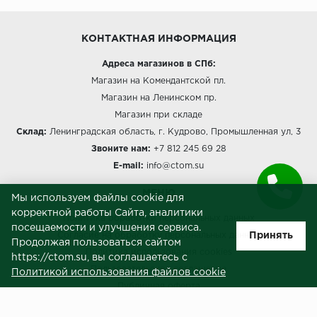
КОНТАКТНАЯ ИНФОРМАЦИЯ
Адреса магазинов в СПб:
Магазин на Комендантской пл.
Магазин на Ленинском пр.
Магазин при складе
Склад:
Ленинградская область, г. Кудрово, Промышленная ул, 3
Звоните нам:
+7 812 245 69 28
E-mail:
info@ctom.su
МЕНЮ
Мы используем файлы cookie для
корректной работы Сайта, аналитики
Политика обработки персональных данных
посещаемости и улучшения сервиса.
Принять
Согласие на обработку персональных данных
Продолжая пользоваться сайтом
Политика использования cookies
https://ctom.su, вы соглашаетесь с
Пользовательское соглашение
Политикой использования файлов cookie
Публичная оферта
Сведения о продавце (реквизиты)