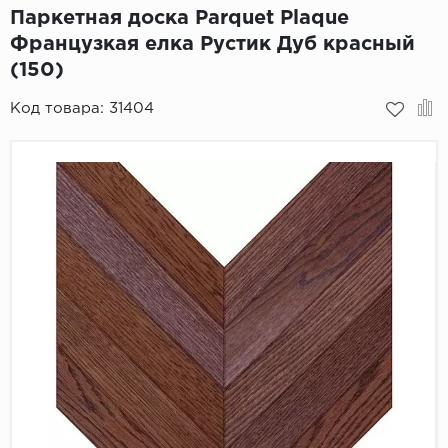
Паркетная доска Parquet Plaque
Пробковое покрытие
Bohofloor
Французкая елка Рустик Дуб красный
(150)
Bonkeel
Код товара:
31404
Classen
CorkArt Vinyl Con
CronaFloor
Damy Floor
Decoria
Dolce Flooring SP
ECO Parquet Alste
EcoClick