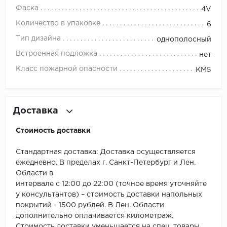
ROYCE
Фаска
4V
Smartprofile
Количество в упаковке
6
Тип дизайна
однополосный
SPC
Встроенная подложка
нет
SPC Alta Step
Класс пожарной опасности
КМ5
SPC Betta
Доставка
SPC DEW
Стоимость доставки
SPC Flooring
Стандартная доставка: Доставка осуществляется
SPC Ideal Flooring
ежедневно. В пределах г. Санкт-Петербург и Лен.
Области в
SPC Kronostep
интервале с 12:00 до 22:00 (точное время уточняйте
у консультантов) – стоимость доставки напольных
покрытий - 1500 рублей. В Лен. Области
SPC Promo
дополнительно оплачивается километраж.
Стоимость доставки уменьшается на спец. товары