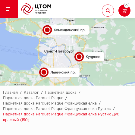
0
Назад
Назад
Кварцвиниловая плитка
Aberhof
Ламинат
Adelar
Ковролин
Alfa
Линолеум
AllureFloor
Паркет
Alpine floor
Главная
/
Каталог
/
Паркетная доска
/
Паркетная доска Parquet Plaque
/
Паркетная доска Parquet Plaque Французкая елка
/
Паркетная доска
Aquamax
Паркетная доска Parquet Plaque Французкая елка Рустик
/
Паркетная доска Parquet Plaque Французкая елка Рустик Дуб
Плинтус
Arbiton
красный (150)
Подложка
Berry Alloc