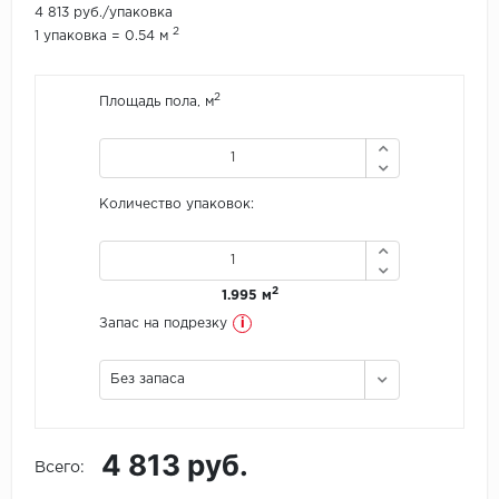
4 813 руб./упаковка
2
1 упаковка = 0.54 м
Icon Floor
IVC Group
2
Площадь пола, м
Jinan PDM
Juteks
Количество упаковок:
KDF
2
1.995 м
Krono Xonic
i
Запас на подрезку
LG Decotile
Без запаса
LimeStone
Lucky Floor
4 813 руб.
Всего:
Made in Belgium